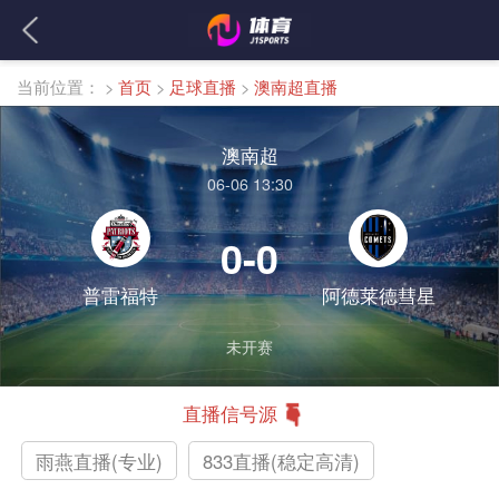
当前位置：
>
首页
>
足球直播
>
澳南超直播
澳南超
06-06 13:30
0-0
普雷福特
阿德莱德彗星
未开赛
直播信号源
雨燕直播(专业)
833直播(稳定高清)