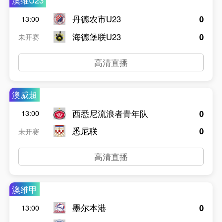
澳维U23
丹德农市U23
0
13:00
海德堡联U23
0
未开赛
高清直播
澳威超
西悉尼流浪者青年队
0
13:00
悉尼联
0
未开赛
高清直播
澳维甲
墨尔本港
0
13:00