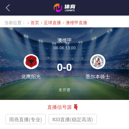
当前位置：
>
首页
>
足球直播
>
澳维甲直播
澳维甲
06-06 13:00
0-0
北鹰阳光
墨尔本骑士
未开赛
直播信号源
雨燕直播(专业)
833直播(稳定高清)