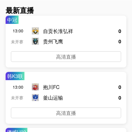
最新直播
中冠
自贡长淮弘祥
0
13:00
贵州飞鹰
0
未开赛
高清直播
韩K3联
抱川FC
0
13:00
釜山运输
0
未开赛
高清直播