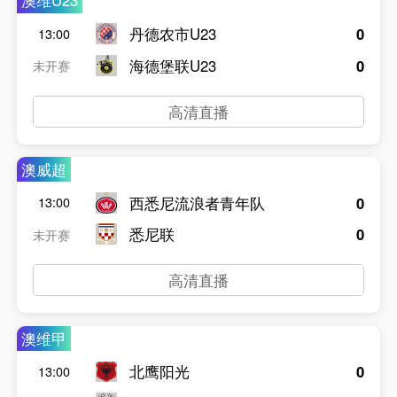
澳维U23
丹德农市U23
0
13:00
海德堡联U23
0
未开赛
高清直播
澳威超
西悉尼流浪者青年队
0
13:00
悉尼联
0
未开赛
高清直播
澳维甲
北鹰阳光
0
13:00