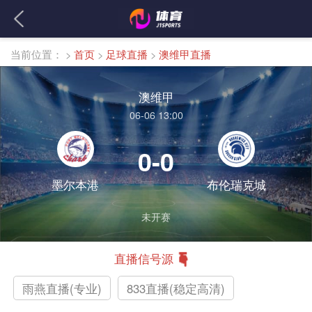
当前位置：
>
首页
>
足球直播
>
澳维甲直播
澳维甲
06-06 13:00
0-0
墨尔本港
布伦瑞克城
未开赛
直播信号源
雨燕直播(专业)
833直播(稳定高清)