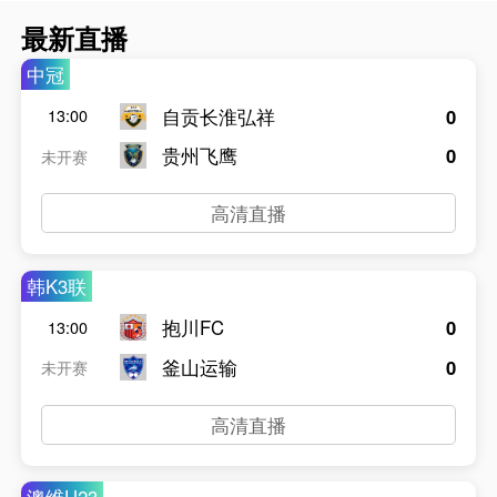
最新直播
中冠
自贡长淮弘祥
0
13:00
贵州飞鹰
0
未开赛
高清直播
韩K3联
抱川FC
0
13:00
釜山运输
0
未开赛
高清直播