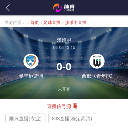
当前位置：
>
首页
>
足球直播
>
澳维甲直播
澳维甲
06-06 13:15
0-0
曼宁厄蓝调
西部联青年FC
未开赛
直播信号源
雨燕直播(专业)
833直播(稳定高清)