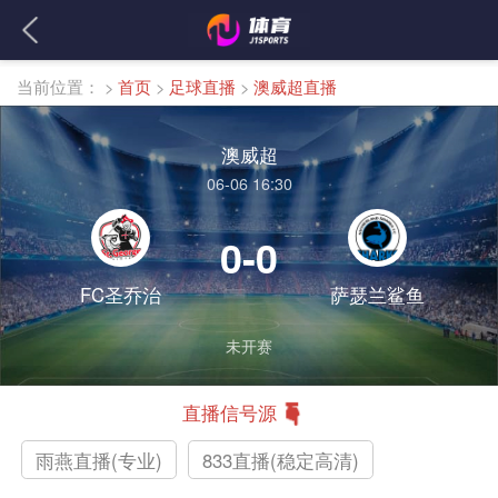
当前位置：
>
首页
>
足球直播
>
澳威超直播
澳威超
06-06 16:30
0-0
FC圣乔治
萨瑟兰鲨鱼
未开赛
直播信号源
雨燕直播(专业)
833直播(稳定高清)