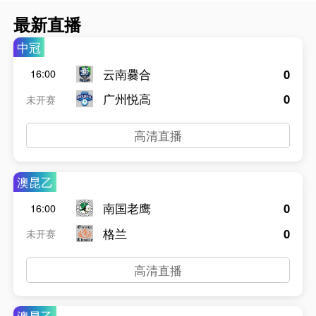
最新直播
中冠
云南爨合
0
16:00
广州悦高
0
未开赛
高清直播
澳昆乙
南国老鹰
0
16:00
格兰
0
未开赛
高清直播