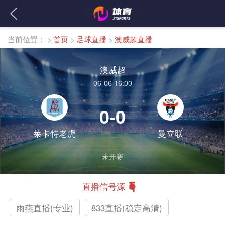
当前位置：
>
首页
>
足球直播
>
澳威超直播
澳威超
06-06 16:00
0-0
莱卡特老虎
曼立联
未开赛
直播信号源
雨燕直播(专业)
833直播(稳定高清)