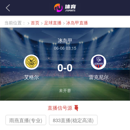
当前位置：
>
首页
>
足球直播
>
冰岛甲直播
冰岛甲
06-06 03:15
0-0
艾格尔
雷克尼尔
未开赛
直播信号源
雨燕直播(专业)
833直播(稳定高清)