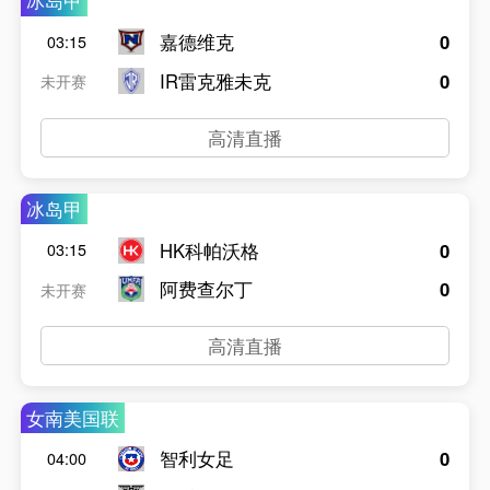
冰岛甲
嘉德维克
0
03:15
IR雷克雅未克
0
未开赛
高清直播
冰岛甲
HK科帕沃格
0
03:15
阿费查尔丁
0
未开赛
高清直播
女南美国联
智利女足
0
04:00