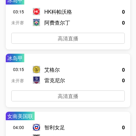
冰岛甲
HK科帕沃格
0
03:15
阿费查尔丁
0
未开赛
高清直播
冰岛甲
艾格尔
0
03:15
雷克尼尔
0
未开赛
高清直播
女南美国联
智利女足
0
04:00