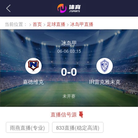
当前位置：
>
首页
>
足球直播
>
冰岛甲直播
冰岛甲
06-06 03:15
0-0
嘉德维克
IR雷克雅未克
未开赛
直播信号源
雨燕直播(专业)
833直播(稳定高清)