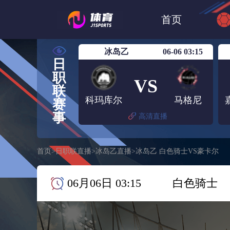
世界杯
日篮
首页
日职联大阪钢巴
冰岛乙
06-06 03:15
日
职
VS
联
科玛库尔
马格尼
赛
事
高清直播
首页
>
日职联直播
>
冰岛乙直播
>
冰岛乙 白色骑士VS豪卡尔
06月06日 03:15
白色骑士