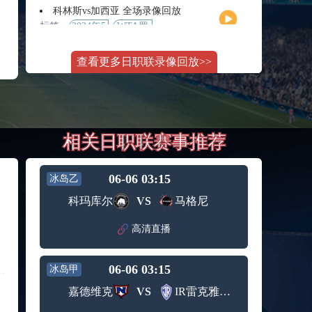
月11日
大师赛
科林斯vs加西亚 全场录像回放
女单第2
标签：
2024年5
WTA罗
轮
月13日
马大师
斯维托丽娜vs萨巴伦卡 全场录像回放
赛女单
查看更多日职联录像回放>>
标签：
2024年5
WTA罗
第3轮
月14日
马公开
纳波利塔诺vs贾里 全场录像回放
赛女单
标签：
2024年5
ATP罗马
第4轮
月14日
大师赛
郑钦文vs诺斯科娃 全场录像回放
男单第3
相关日职联赛事推荐
标签：
2024年5
WTA1000
轮
月11日
罗马大
WTT沙特大满贯女单半决赛 陈梦vs早田希娜 全场录像回放
师赛第3
标签：
2024年5
WTT沙
轮
06-06 03:15
冰岛乙
月11日
特大满
蒙泰罗vs凯茨曼诺维奇 全场录像回放
科玛库尔
VS
马格尼
贯女单
标签：
2024年5
ATP罗马
半决赛
月13日
大师赛
高清直播
纳尔迪vs鲁内 全场录像回放
男单第3
标签：
2024年5
ATP罗马
轮
月12日
大师赛
06-06 03:15
冰岛甲
萨卡里vs加里宁娜 全场录像回放
男单第2
标签：
2024年5
WTA罗
轮
嘉德维克
VS
IR雷克雅未克
月13日
马大师
吉隆vs卢布列夫 全场录像回放