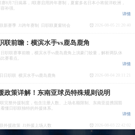
季J1联赛8月7日揭幕，J联赛启用跨年赛制，夏窗多名日本小将留洋欧洲，
阵容补强。
详情
2026-08-05 21:20:40
联新赛季
J1跨年赛制
日职联夏窗转会
日职联前瞻：横滨水手vs鹿岛鹿角
日日职联赛事前瞻，横滨水手vs鹿岛鹿角上演豪门较量，解析两队休
场比赛看点。
详情
2026-08-04 20:11:21
7日日职联
横滨水手vs鹿岛鹿角
瞻
日职联
援政策详解！东南亚球员特殊规则说明
职联完整外援制度，包含注册人数、上场名额限制、东南亚提携国豁
迷看懂日职联独特的外援体系。
详情
2026-08-03 22:42:02
联外援政策
J1外援上场人数
国球员
日职联亚外规则