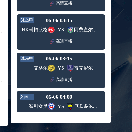
赛女单
高清直播
标签：
2024年5
ATP罗马
第3轮
月12日
大师赛
兹维列夫vs达德尔里 全场录像回放
男单第1
06-06 03:15
冰岛甲
标签：
2024年5
ATP罗马
轮
月13日
大师赛
HK科帕沃格
VS
阿费查尔丁
阿纳尔迪vs贾里 全场录像回放
男单第3
标签：
2024年5
ATP罗马
轮
高清直播
月12日
大师赛
高芙vs克里斯蒂安 全场录像回放
男单第2
标签：
2024年5
WTA罗
轮
06-06 03:15
冰岛甲
月12日
马大师
托尔莫vs奥斯塔彭科 全场录像回放
赛女单
艾格尔
VS
雷克尼尔
标签：
2024年5
WTA罗
第3轮
月13日
马大师
斯诺克元老斯诺克世锦赛半决赛 伊戈尔-费格雷多vs德拉戈 全场录像回放
高清直播
赛女单
标签：
2024年5
斯诺克
第3轮
月12日
元老斯
穆纳尔vs诺里 全场录像回放
06-06 04:00
诺克世
女南美国联
标签：
2024年5
ATP罗马
锦赛半
智利女足
VS
厄瓜多尔女足
月12日
大师赛
决赛
MSI季中冠军赛胜者组 BLG vs T1 全场录像回放
男单第2
标签：
2024年5
MSI季中
轮
高清直播
月12日
冠军赛
KPL春季赛季后赛败者组决赛 重庆狼队 vs 苏州KSG 全场录像回放
胜者组