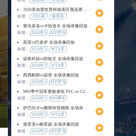
2026美加墨世界杯南美区预选赛第9轮全场集锦
标签：
2026美
南美区
加墨世
预选赛
塞伦多洛vs卡恰洛夫 全场录像回放
界杯
标签：
2024年5
ATP罗马
月13日
大师赛
高芙vs巴多萨 全场录像回放
男单第3
标签：
2024年5
WTA罗
轮
月14日
马公开
诺斯科娃vs郑钦文 全场录像回放
赛女单
标签：
2024年5
WTA罗
第4轮
月12日
马大师
西西帕斯vs诺里 全场录像回放
赛女单
标签：
2024年5
ATP罗马
第3轮
月14日
大师赛
MSI季中冠军赛败者组 PSG vs G2 全场录像回放
男单第3
标签：
2024年5
MSI季中
轮
月12日
冠军赛
萨巴伦卡vs雅斯特雷姆斯 全场录像回放
败者组
标签：
2024年5
WTA罗
月13日
马大师
谢里芙vs鲍里妮 全场录像回放
赛女单
标签：
2024年5
ATP罗马
第3轮