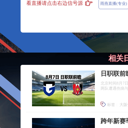
看直播请点击右边信号源
雨燕直播(专业)
相关
北京时间8月7
两队遭遇伤病
标签 :
大阪
浦和红钻
跨年新赛