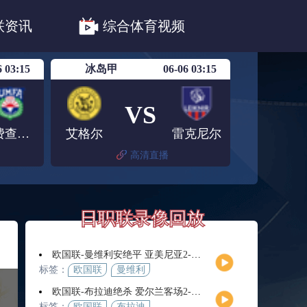
职联川崎前锋
日职联浦和红钻
联资讯
综合体育视频
联鹿岛鹿角
6 03:15
冰岛甲
06-06 03:15
VS
阿费查尔丁
艾格尔
雷克尼尔
高清直播
日职联录像回放
欧国联-曼维利安绝平 亚美尼亚2-2法罗群岛
标签：
欧国联
曼维利
安
欧国联-布拉迪绝杀 爱尔兰客场2-1逆转芬兰
标签：
欧国联
布拉迪