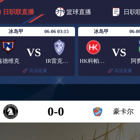
B1
日职乙
日职联
日职联FC东京
日
日职联直播
篮球直播
日职
日职联广岛三箭
日职联横滨水手
日职
冰岛甲
06-06 03:15
冰岛甲
06-0
VS
VS
嘉德维克
IR雷克雅未克
HK科帕沃格
高清直播
高清直播
0-0
豪卡尔