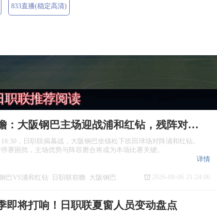
833直播(稳定高清)
日职联推荐阅读
日职联前瞻：大阪钢巴主场迎战浦和红钻，残阵对决看点十足
日18:30，日职联揭幕战，大阪钢巴坐镇松下吹田球场对阵浦和红钻。
与停赛困扰，主场优势与阵容磨合将成为本场比赛关键。
详情
2026-08-06 21:24:06
钢巴VS浦和红钻
日职联前瞻
大阪钢巴
季即将打响！日职联夏窗人员变动盘点