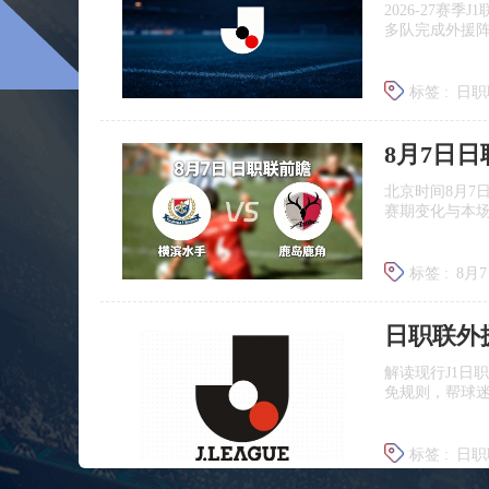
2026‑27赛
多队完成外援
标签 :
日职
广岛三箭
8月7日
北京时间8月7
赛期变化与本
标签 :
8月
日职联前
日职联外
解读现行J1日
免规则，帮球
标签 :
日职
J联赛提携