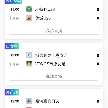
澳维U23
班特列U23
0
11:00
休城U23
0
未开赛
高清直播
日女甲
播磨阿尔比恩女足
0
12:00
VONDS市原女足
0
未开赛
高清直播
澳昆超
魔法联合TFA
0
12:30