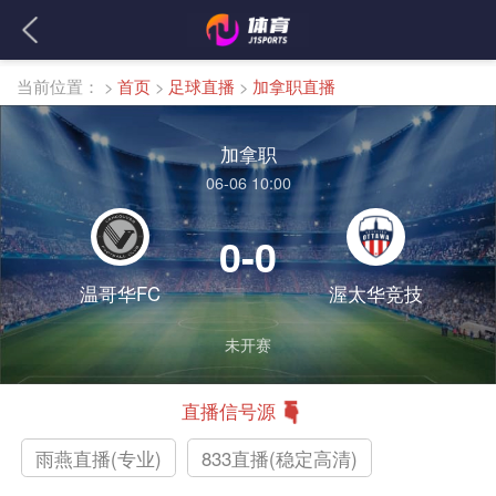
当前位置：
>
首页
>
足球直播
>
加拿职直播
加拿职
06-06 10:00
0-0
温哥华FC
渥太华竞技
未开赛
直播信号源
雨燕直播(专业)
833直播(稳定高清)