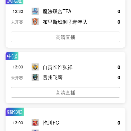
澳昆超
魔法联合TFA
0
12:30
布里斯班狮吼青年队
0
未开赛
高清直播
中冠
自贡长淮弘祥
0
13:00
贵州飞鹰
0
未开赛
高清直播
韩K3联
抱川FC
0
13:00