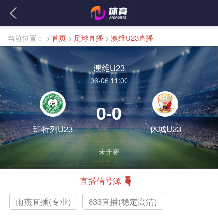
当前位置：
>
首页
>
足球直播
>
澳维U23直播
澳维U23
06-06 11:00
0-0
班特列U23
休城U23
未开赛
直播信号源
雨燕直播(专业)
833直播(稳定高清)