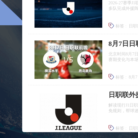
2026‑27赛
多队完成外援
标签 :
日职
广岛三箭
8月7日
北京时间8月7
赛期变化与本
标签 :
8月
日职联前
日职联外
解读现行J1日
免规则，帮球
标签 :
日职
J联赛提携