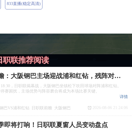
833直播(稳定高清)
日职联推荐阅读
日职联前瞻：大阪钢巴主场迎战浦和红钻，残阵对决看点十足
日18:30，日职联揭幕战，大阪钢巴坐镇松下吹田球场对阵浦和红钻。
与停赛困扰，主场优势与阵容磨合将成为本场比赛关键。
详情
2026-08-06 21:24:06
钢巴VS浦和红钻
日职联前瞻
大阪钢巴
季即将打响！日职联夏窗人员变动盘点