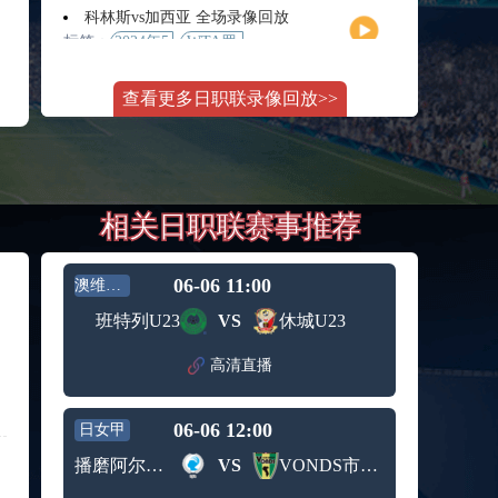
月11日
大师赛
科林斯vs加西亚 全场录像回放
女单第2
标签：
2024年5
WTA罗
轮
月13日
马大师
斯维托丽娜vs萨巴伦卡 全场录像回放
赛女单
查看更多日职联录像回放>>
标签：
2024年5
WTA罗
第3轮
月14日
马公开
纳波利塔诺vs贾里 全场录像回放
赛女单
标签：
2024年5
ATP罗马
第4轮
月14日
大师赛
郑钦文vs诺斯科娃 全场录像回放
男单第3
相关日职联赛事推荐
标签：
2024年5
WTA1000
轮
月11日
罗马大
WTT沙特大满贯女单半决赛 陈梦vs早田希娜 全场录像回放
师赛第3
标签：
2024年5
WTT沙
轮
06-06 11:00
澳维U23
月11日
特大满
蒙泰罗vs凯茨曼诺维奇 全场录像回放
班特列U23
VS
休城U23
贯女单
标签：
2024年5
ATP罗马
半决赛
月13日
大师赛
高清直播
纳尔迪vs鲁内 全场录像回放
男单第3
标签：
2024年5
ATP罗马
轮
月12日
大师赛
06-06 12:00
日女甲
萨卡里vs加里宁娜 全场录像回放
男单第2
标签：
2024年5
WTA罗
轮
播磨阿尔比恩女足
VS
VONDS市原女足
月13日
马大师
吉隆vs卢布列夫 全场录像回放