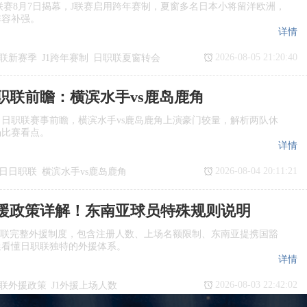
季J1联赛8月7日揭幕，J联赛启用跨年赛制，夏窗多名日本小将留洋欧洲，
阵容补强。
详情
2026-08-05 21:20:40
联新赛季
J1跨年赛制
日职联夏窗转会
日职联前瞻：横滨水手vs鹿岛鹿角
日日职联赛事前瞻，横滨水手vs鹿岛鹿角上演豪门较量，解析两队休
场比赛看点。
详情
2026-08-04 20:11:21
7日日职联
横滨水手vs鹿岛鹿角
瞻
日职联
援政策详解！东南亚球员特殊规则说明
职联完整外援制度，包含注册人数、上场名额限制、东南亚提携国豁
迷看懂日职联独特的外援体系。
详情
2026-08-03 22:42:02
联外援政策
J1外援上场人数
国球员
日职联亚外规则