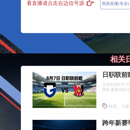
看直播请点击右边信号源
雨燕直播(专业)
相关
北京时间8月7
两队遭遇伤病
标签 :
大阪
浦和红钻
跨年新赛