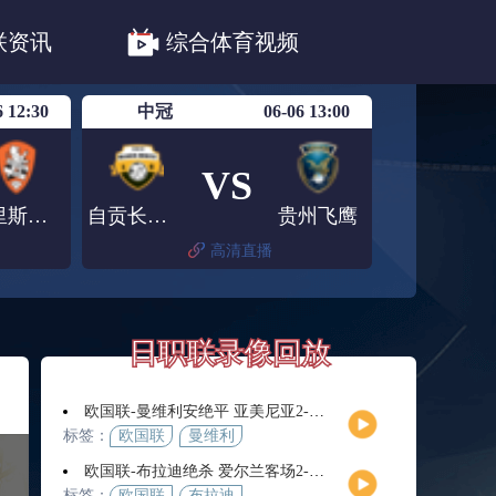
职联川崎前锋
日职联浦和红钻
联资讯
综合体育视频
联鹿岛鹿角
6 12:30
中冠
06-06 13:00
VS
布里斯班狮吼青年队
自贡长淮弘祥
贵州飞鹰
高清直播
日职联录像回放
欧国联-曼维利安绝平 亚美尼亚2-2法罗群岛
标签：
欧国联
曼维利
安
欧国联-布拉迪绝杀 爱尔兰客场2-1逆转芬兰
标签：
欧国联
布拉迪