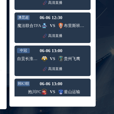
赛女单
高清直播
标签：
2024年5
ATP罗马
第3轮
月12日
大师赛
兹维列夫vs达德尔里 全场录像回放
男单第1
06-06 12:30
澳昆超
标签：
2024年5
ATP罗马
轮
月13日
大师赛
魔法联合TFA
VS
布里斯班狮吼青年队
阿纳尔迪vs贾里 全场录像回放
男单第3
标签：
2024年5
ATP罗马
轮
高清直播
月12日
大师赛
高芙vs克里斯蒂安 全场录像回放
男单第2
标签：
2024年5
WTA罗
轮
06-06 13:00
中冠
月12日
马大师
托尔莫vs奥斯塔彭科 全场录像回放
赛女单
自贡长淮弘祥
VS
贵州飞鹰
标签：
2024年5
WTA罗
第3轮
月13日
马大师
斯诺克元老斯诺克世锦赛半决赛 伊戈尔-费格雷多vs德拉戈 全场录像回放
高清直播
赛女单
标签：
2024年5
斯诺克
第3轮
月12日
元老斯
穆纳尔vs诺里 全场录像回放
06-06 13:00
诺克世
韩K3联
标签：
2024年5
ATP罗马
锦赛半
抱川FC
VS
釜山运输
月12日
大师赛
决赛
MSI季中冠军赛胜者组 BLG vs T1 全场录像回放
男单第2
标签：
2024年5
MSI季中
轮
高清直播
月12日
冠军赛
KPL春季赛季后赛败者组决赛 重庆狼队 vs 苏州KSG 全场录像回放
胜者组