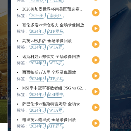
2026美加墨世界杯南美区预选赛第9轮全场集锦
标签：
2026美
南美区
加墨世
预选赛
塞伦多洛vs卡恰洛夫 全场录像回放
界杯
标签：
2024年5
ATP罗马
月13日
大师赛
高芙vs巴多萨 全场录像回放
男单第3
标签：
2024年5
WTA罗
轮
月14日
马公开
诺斯科娃vs郑钦文 全场录像回放
赛女单
标签：
2024年5
WTA罗
第4轮
月12日
马大师
西西帕斯vs诺里 全场录像回放
赛女单
标签：
2024年5
ATP罗马
第3轮
月14日
大师赛
MSI季中冠军赛败者组 PSG vs G2 全场录像回放
男单第3
标签：
2024年5
MSI季中
轮
月12日
冠军赛
萨巴伦卡vs雅斯特雷姆斯 全场录像回放
败者组
标签：
2024年5
WTA罗
月13日
马大师
谢里芙vs鲍里妮 全场录像回放
赛女单
标签：
2024年5
ATP罗马
第3轮