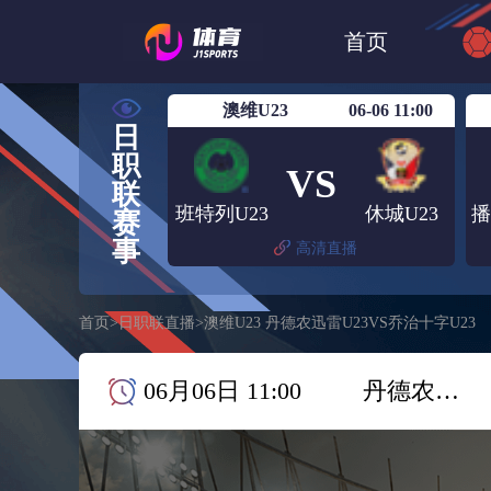
世界杯
日篮
首页
日职联大阪钢巴
澳维U23
06-06 11:00
日
职
VS
联
班特列U23
休城U23
赛
事
高清直播
首页
>
日职联直播
>
澳维U23 丹德农迅雷U23VS乔治十字U23
06月06日 11:00
丹德农迅雷U23