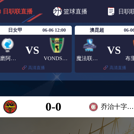
B1
日职乙
日职联
日职联FC东京
日
日职联直播
篮球直播
日职
日职联广岛三箭
日职联横滨水手
日职
日女甲
06-06 12:00
澳昆超
06-0
VS
VS
播磨阿尔比恩女足
VONDS市原女足
魔法联合TFA
高清直播
高清直播
0-0
乔治十字U23