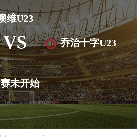
澳维U23
VS
乔治十字U23
比赛未开始