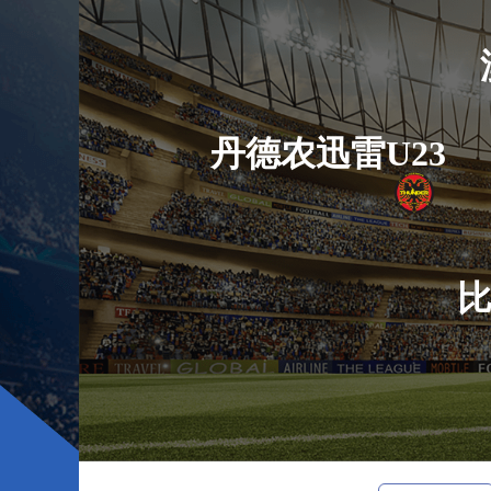
丹德农迅雷U23