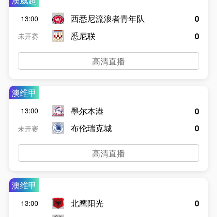
澳威超
西悉尼流浪者青年队
0
13:00
悉尼联
0
未开赛
高清直播
澳维甲
墨尔本港
0
13:00
布伦瑞克城
0
未开赛
高清直播
澳维甲
北鹰阳光
0
13:00