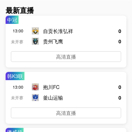
最新直播
中冠
自贡长淮弘祥
0
13:00
贵州飞鹰
0
未开赛
高清直播
韩K3联
抱川FC
0
13:00
釜山运输
0
未开赛
高清直播