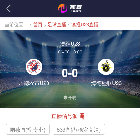
当前位置：
>
首页
>
足球直播
>
澳维U23直播
澳维U23
06-06 13:00
0-0
丹德农市U23
海德堡联U23
未开赛
直播信号源
雨燕直播(专业)
833直播(稳定高清)