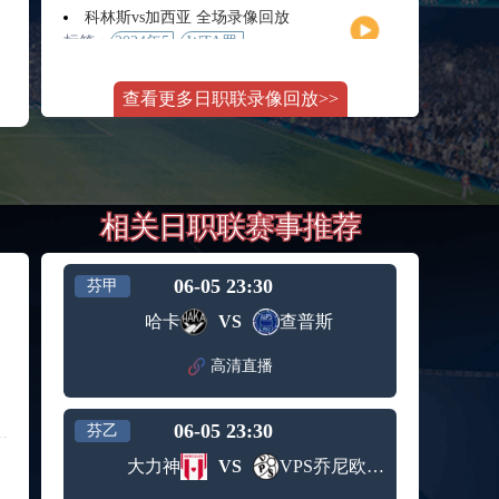
月11日
大师赛
科林斯vs加西亚 全场录像回放
女单第2
标签：
2024年5
WTA罗
轮
月13日
马大师
斯维托丽娜vs萨巴伦卡 全场录像回放
赛女单
查看更多日职联录像回放>>
标签：
2024年5
WTA罗
第3轮
月14日
马公开
纳波利塔诺vs贾里 全场录像回放
赛女单
标签：
2024年5
ATP罗马
第4轮
月14日
大师赛
郑钦文vs诺斯科娃 全场录像回放
男单第3
相关日职联赛事推荐
标签：
2024年5
WTA1000
轮
月11日
罗马大
WTT沙特大满贯女单半决赛 陈梦vs早田希娜 全场录像回放
师赛第3
标签：
2024年5
WTT沙
轮
06-05 23:30
芬甲
月11日
特大满
蒙泰罗vs凯茨曼诺维奇 全场录像回放
哈卡
VS
查普斯
贯女单
标签：
2024年5
ATP罗马
半决赛
月13日
大师赛
高清直播
纳尔迪vs鲁内 全场录像回放
男单第3
标签：
2024年5
ATP罗马
轮
月12日
大师赛
06-05 23:30
芬乙
萨卡里vs加里宁娜 全场录像回放
男单第2
标签：
2024年5
WTA罗
轮
大力神
VS
VPS乔尼欧伊特
月13日
马大师
吉隆vs卢布列夫 全场录像回放