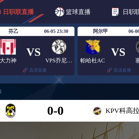
B1
日职乙
日职联
日职联FC东京
日
日职联直播
篮球直播
日职
日职联广岛三箭
日职联横滨水手
日职
芬乙
06-05 23:30
阿尔甲
06-0
VS
VS
大力神
VPS乔尼欧伊特
帕哈杜AC
高清直播
高清直播
拉
0-0
KPV科高