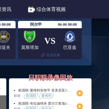
职联川崎前锋
日职联浦和红钻
联资讯
综合体育视频
联鹿岛鹿角
6 00:00
阿尔甲
06-06 00:00
VS
塞堤夫
莫斯塔加
巴亚兹
高清直播
日职联录像回放
拉
欧国联-曼维利安绝平 亚美尼亚2-2法罗群岛
标签：
欧国联
曼维利
安
欧国联-布拉迪绝杀 爱尔兰客场2-1逆转芬兰
标签：
欧国联
布拉迪