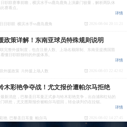
日日职联赛事前瞻，横滨水手vs鹿岛鹿角上演豪门较量，解析两队休
场比赛看点。
详情
2026-08-04 20:11:21
7日日职联
横滨水手vs鹿岛鹿角
瞻
日职联
援政策详解！东南亚球员特殊规则说明
职联完整外援制度，包含注册人数、上场名额限制、东南亚提携国豁
迷看懂日职联独特的外援体系。
详情
2026-08-03 22:42:02
联外援政策
J1外援上场人数
国球员
日职联亚外规则
铃木彩艳争夺战！尤文报价遭帕尔马拒绝
诺最新消息，巴黎圣日耳曼正式参与铃木彩艳竞争，出自浦和红钻的
豪门哄抢，尤文图斯报价被帕尔马驳回，转会谈判仍在拉锯。
详情
2026-08-02 14:27:45
彩艳
巴黎圣日耳曼
帕尔马
转会