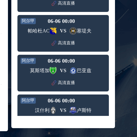
赛女单
高清直播
标签：
2024年5
ATP罗马
第3轮
月12日
大师赛
兹维列夫vs达德尔里 全场录像回放
男单第1
06-06 00:00
阿尔甲
标签：
2024年5
ATP罗马
轮
月13日
大师赛
帕哈杜AC
VS
塞堤夫
阿纳尔迪vs贾里 全场录像回放
男单第3
标签：
2024年5
ATP罗马
轮
高清直播
月12日
大师赛
高芙vs克里斯蒂安 全场录像回放
男单第2
标签：
2024年5
WTA罗
轮
06-06 00:00
阿尔甲
月12日
马大师
托尔莫vs奥斯塔彭科 全场录像回放
赛女单
莫斯塔加
VS
巴亚兹
标签：
2024年5
WTA罗
第3轮
月13日
马大师
斯诺克元老斯诺克世锦赛半决赛 伊戈尔-费格雷多vs德拉戈 全场录像回放
高清直播
赛女单
标签：
2024年5
斯诺克
第3轮
月12日
元老斯
穆纳尔vs诺里 全场录像回放
06-06 00:00
诺克世
阿尔甲
标签：
2024年5
ATP罗马
锦赛半
汉什利
VS
卢斯特
月12日
大师赛
决赛
MSI季中冠军赛胜者组 BLG vs T1 全场录像回放
男单第2
标签：
2024年5
MSI季中
轮
高清直播
月12日
冠军赛
KPL春季赛季后赛败者组决赛 重庆狼队 vs 苏州KSG 全场录像回放
胜者组