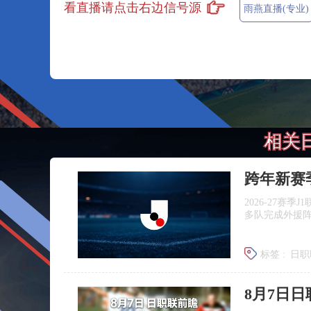
看直播请点击右边信号源
雨燕直播(专业)
相关
跨年新赛
2026‑27赛
多队完成外援
标签 :
日职
广岛三箭
8月7日