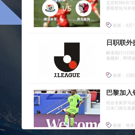
北京时间8月7
赛期变化与本
标签 :
8月
日职联前
日职联外
解读现行J1日
免规则，帮球
标签 :
日职
J联赛提携
巴黎加入
转会专家罗马
日本门将引发
标签 :
铃木
铃木彩艳