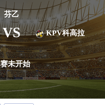
芬乙
VS
KPV科高拉
比赛未开始