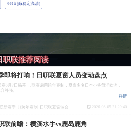
833直播(稳定高清)
日职联推荐阅读
季即将打响！日职联夏窗人员变动盘点
季J1联赛8月7日揭幕，J联赛启用跨年赛制，夏窗多名日本小将留洋欧洲，
阵容补强。
详情
2026-08-05 21:20:40
联新赛季
J1跨年赛制
日职联夏窗转会
日职联前瞻：横滨水手vs鹿岛鹿角