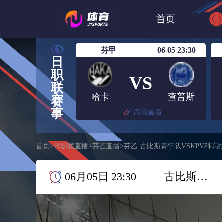
世界杯
日篮
首页
日职联大阪钢巴
芬甲
06-05 23:30
日
职
VS
联
哈卡
查普斯
赛
事
高清直播
首页
>
日职联直播
>
芬乙直播
>
芬乙 古比斯青年队VSKPV科高
06月05日 23:30
古比斯青年队