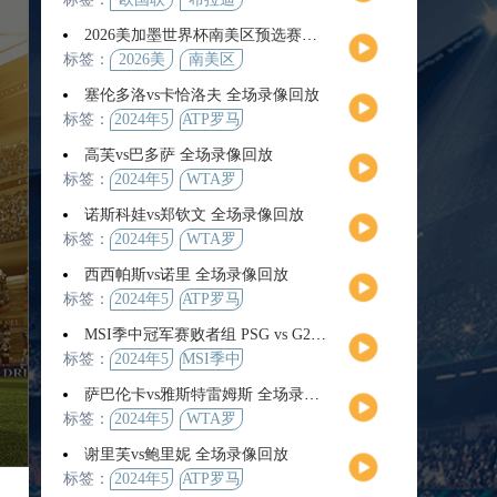
2026美加墨世界杯南美区预选赛第9轮全场集锦
标签：
2026美
南美区
加墨世
预选赛
塞伦多洛vs卡恰洛夫 全场录像回放
界杯
标签：
2024年5
ATP罗马
月13日
大师赛
高芙vs巴多萨 全场录像回放
男单第3
标签：
2024年5
WTA罗
轮
月14日
马公开
诺斯科娃vs郑钦文 全场录像回放
赛女单
标签：
2024年5
WTA罗
第4轮
月12日
马大师
西西帕斯vs诺里 全场录像回放
赛女单
标签：
2024年5
ATP罗马
第3轮
月14日
大师赛
MSI季中冠军赛败者组 PSG vs G2 全场录像回放
男单第3
标签：
2024年5
MSI季中
轮
月12日
冠军赛
萨巴伦卡vs雅斯特雷姆斯 全场录像回放
败者组
标签：
2024年5
WTA罗
月13日
马大师
谢里芙vs鲍里妮 全场录像回放
赛女单
标签：
2024年5
ATP罗马
第3轮