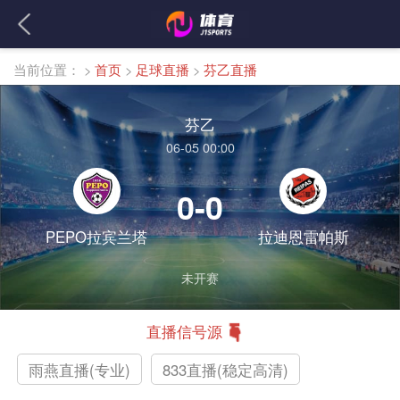
当前位置：
>
首页
>
足球直播
>
芬乙直播
芬乙
06-05 00:00
0-0
PEPO拉宾兰塔
拉迪恩雷帕斯
未开赛
直播信号源
雨燕直播(专业)
833直播(稳定高清)