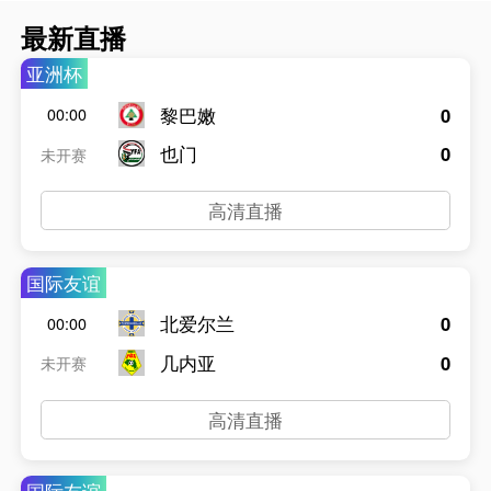
最新直播
亚洲杯
黎巴嫩
0
00:00
也门
0
未开赛
高清直播
国际友谊
北爱尔兰
0
00:00
几内亚
0
未开赛
高清直播