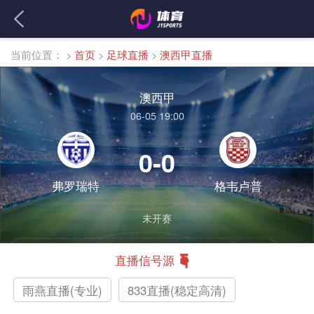
当前位置：
>
首页
>
足球直播
>
澳西甲直播
澳西甲
06-05 19:00
0-0
弗罗瑞特
格韦卢普
未开赛
直播信号源
雨燕直播(专业)
833直播(稳定高清)