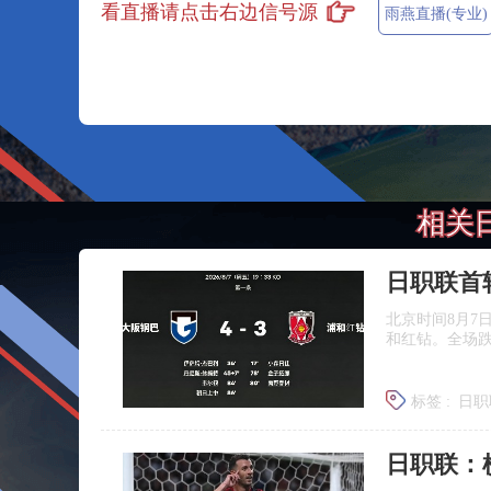
看直播请点击右边信号源
雨燕直播(专业)
相关
日职联首
北京时间8月7
和红钻。全场
标签 :
日职