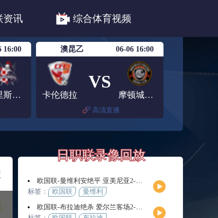
职联川崎前锋
日职联浦和红钻
联资讯
综合体育视频
联鹿岛鹿角
6 16:00
澳昆乙
06-06 16:00
VS
布里斯班骑士
卡伦德拉
摩顿城精英后备队
高清直播
日职联录像回放
联
欧国联-曼维利安绝平 亚美尼亚2-2法罗群岛
标签：
欧国联
曼维利
安
欧国联-布拉迪绝杀 爱尔兰客场2-1逆转芬兰
标签：
欧国联
布拉迪