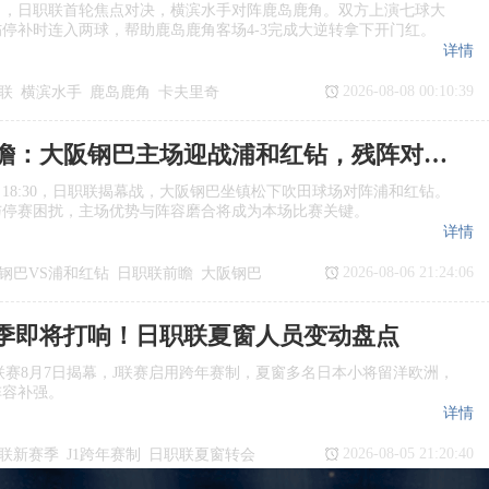
日，日职联首轮焦点对决，横滨水手对阵鹿岛鹿角。双方上演七球大
停补时连入两球，帮助鹿岛鹿角客场4‑3完成大逆转拿下开门红。
详情
2026-08-08 00:10:39
联
横滨水手
鹿岛鹿角
卡夫里奇
日职联前瞻：大阪钢巴主场迎战浦和红钻，残阵对决看点十足
日18:30，日职联揭幕战，大阪钢巴坐镇松下吹田球场对阵浦和红钻。
与停赛困扰，主场优势与阵容磨合将成为本场比赛关键。
详情
2026-08-06 21:24:06
钢巴VS浦和红钻
日职联前瞻
大阪钢巴
季即将打响！日职联夏窗人员变动盘点
季J1联赛8月7日揭幕，J联赛启用跨年赛制，夏窗多名日本小将留洋欧洲，
阵容补强。
详情
2026-08-05 21:20:40
联新赛季
J1跨年赛制
日职联夏窗转会