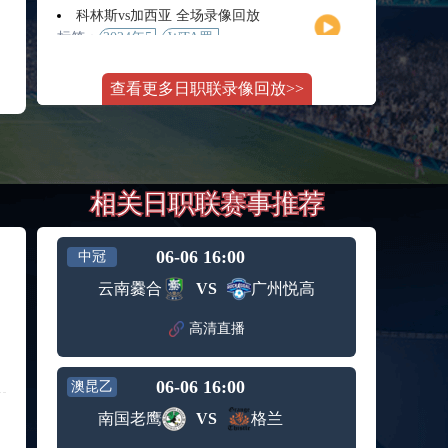
月11日
大师赛
科林斯vs加西亚 全场录像回放
女单第2
标签：
2024年5
WTA罗
轮
月13日
马大师
斯维托丽娜vs萨巴伦卡 全场录像回放
赛女单
查看更多日职联录像回放>>
标签：
2024年5
WTA罗
第3轮
月14日
马公开
纳波利塔诺vs贾里 全场录像回放
赛女单
标签：
2024年5
ATP罗马
第4轮
月14日
大师赛
郑钦文vs诺斯科娃 全场录像回放
男单第3
相关日职联赛事推荐
标签：
2024年5
WTA1000
轮
月11日
罗马大
WTT沙特大满贯女单半决赛 陈梦vs早田希娜 全场录像回放
师赛第3
标签：
2024年5
WTT沙
轮
06-06 16:00
中冠
月11日
特大满
蒙泰罗vs凯茨曼诺维奇 全场录像回放
云南爨合
VS
广州悦高
贯女单
标签：
2024年5
ATP罗马
半决赛
月13日
大师赛
高清直播
纳尔迪vs鲁内 全场录像回放
男单第3
标签：
2024年5
ATP罗马
轮
月12日
大师赛
06-06 16:00
澳昆乙
萨卡里vs加里宁娜 全场录像回放
男单第2
标签：
2024年5
WTA罗
轮
南国老鹰
VS
格兰
月13日
马大师
吉隆vs卢布列夫 全场录像回放