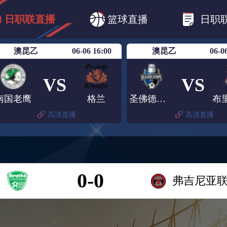
B1
日职乙
日职联
日职联FC东京
日
日职联直播
篮球直播
日职
日职联广岛三箭
日职联横滨水手
日职
澳昆乙
06-06 16:00
澳昆乙
06-0
VS
VS
南国老鹰
格兰
圣佛德流浪
高清直播
高清直播
0-0
弗吉尼亚