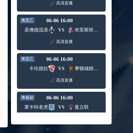
赛女单
高清直播
标签：
2024年5
ATP罗马
第3轮
月12日
大师赛
兹维列夫vs达德尔里 全场录像回放
男单第1
06-06 16:00
澳昆乙
标签：
2024年5
ATP罗马
轮
月13日
大师赛
圣佛德流浪
VS
布里斯班骑士
阿纳尔迪vs贾里 全场录像回放
男单第3
标签：
2024年5
ATP罗马
轮
高清直播
月12日
大师赛
高芙vs克里斯蒂安 全场录像回放
男单第2
标签：
2024年5
WTA罗
轮
06-06 16:00
澳昆乙
月12日
马大师
托尔莫vs奥斯塔彭科 全场录像回放
赛女单
卡伦德拉
VS
摩顿城精英后备队
标签：
2024年5
WTA罗
第3轮
月13日
马大师
斯诺克元老斯诺克世锦赛半决赛 伊戈尔-费格雷多vs德拉戈 全场录像回放
高清直播
赛女单
标签：
2024年5
斯诺克
第3轮
月12日
元老斯
穆纳尔vs诺里 全场录像回放
06-06 16:00
诺克世
澳威超
标签：
2024年5
ATP罗马
锦赛半
莱卡特老虎
VS
曼立联
月12日
大师赛
决赛
MSI季中冠军赛胜者组 BLG vs T1 全场录像回放
男单第2
标签：
2024年5
MSI季中
轮
高清直播
月12日
冠军赛
KPL春季赛季后赛败者组决赛 重庆狼队 vs 苏州KSG 全场录像回放
胜者组