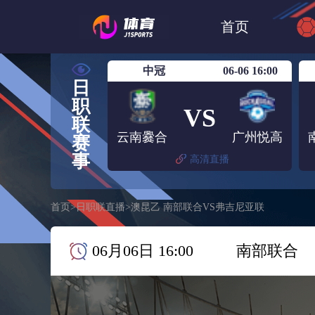
世界杯
日篮
首页
日职联大阪钢巴
中冠
06-06 16:00
日
职
VS
联
云南爨合
广州悦高
赛
事
高清直播
首页
>
日职联直播
>
澳昆乙 南部联合VS弗吉尼亚联
06月06日 16:00
南部联合