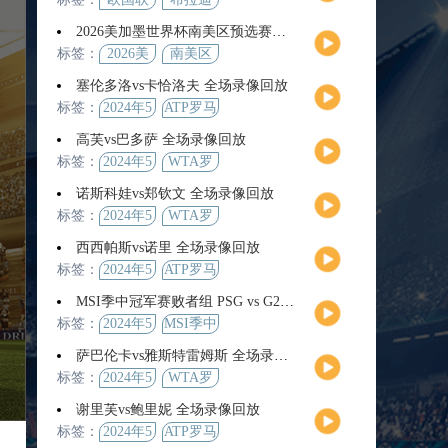
2026美加墨世界杯南美区预选赛第9轮全场集锦
标签：
2026美
南美区
加墨世
预选赛
塞伦多洛vs卡恰洛夫 全场录像回放
界杯
标签：
2024年5
ATP罗马
月13日
大师赛
高芙vs巴多萨 全场录像回放
男单第3
标签：
2024年5
WTA罗
轮
月14日
马公开
诺斯科娃vs郑钦文 全场录像回放
赛女单
标签：
2024年5
WTA罗
第4轮
月12日
马大师
西西帕斯vs诺里 全场录像回放
赛女单
标签：
2024年5
ATP罗马
第3轮
月14日
大师赛
MSI季中冠军赛败者组 PSG vs G2 全场录像回放
男单第3
标签：
2024年5
MSI季中
轮
月12日
冠军赛
萨巴伦卡vs雅斯特雷姆斯 全场录像回放
败者组
标签：
2024年5
WTA罗
月13日
马大师
谢里芙vs鲍里妮 全场录像回放
赛女单
标签：
2024年5
ATP罗马
第3轮