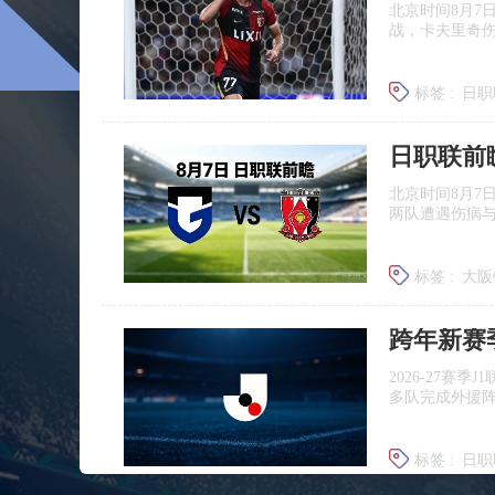
北京时间8月7
战，卡夫里奇伤
标签 :
日职
北京时间8月7
两队遭遇伤病
标签 :
大阪
浦和红钻
跨年新赛
2026‑27赛
多队完成外援
标签 :
日职
广岛三箭