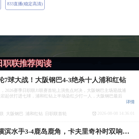
833直播(稳定高清)
日职联推荐阅读
轮7球大战！大阪钢巴4‑3绝杀十人浦和红钻
日，2026赛季日职联J1联赛首轮上演焦点对决，大阪钢巴主场迎战浦
跌宕起伏打进七球，浦和红钻上半场染红少打一人，大阪钢巴最后
详情
2026-08-08 14:36:01
联
大阪钢巴
浦和红钻
日职联首轮
日职联：横滨水手3‑4鹿岛鹿角，卡夫里奇补时双响上演逆转绝杀