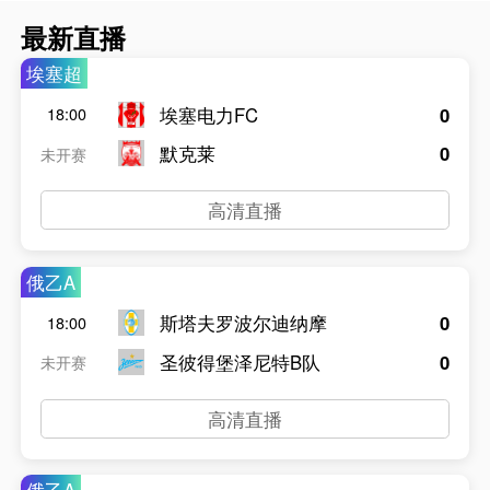
最新直播
埃塞超
埃塞电力FC
0
18:00
默克莱
0
未开赛
高清直播
俄乙A
斯塔夫罗波尔迪纳摩
0
18:00
圣彼得堡泽尼特B队
0
未开赛
高清直播