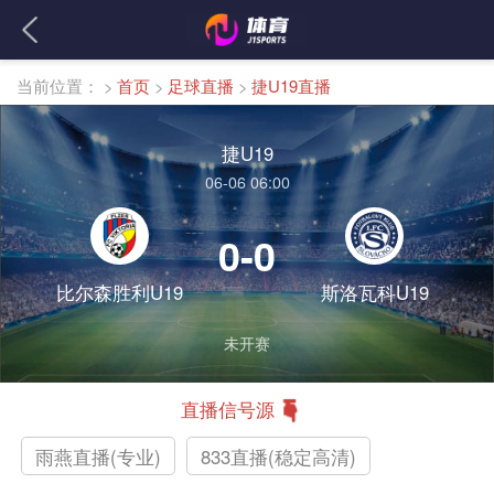
当前位置：
>
首页
>
足球直播
>
捷U19直播
捷U19
06-06 06:00
0-0
比尔森胜利U19
斯洛瓦科U19
未开赛
直播信号源
雨燕直播(专业)
833直播(稳定高清)