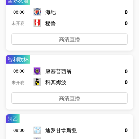
国际友谊
海地
0
08:00
秘鲁
0
未开赛
高清直播
智利联杯
康塞普西翁
0
08:00
科其姆波
0
未开赛
高清直播
阿乙
迪罗甘拿斯亚
0
08:30