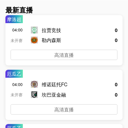
最新直播
摩洛超
拉贾竞技
0
04:00
勒内森斯
0
未开赛
高清直播
厄瓜乙
维诺廷托FC
0
04:00
坎巴亚金融
0
未开赛
高清直播