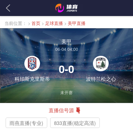
当前位置：
>
首页
>
足球直播
>
美甲直播
美甲
06-04 04:00
0-0
科珀斯克里斯蒂
波特兰松之心
未开赛
直播信号源
雨燕直播(专业)
833直播(稳定高清)