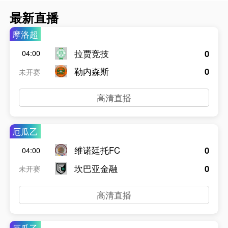
最新直播
摩洛超
拉贾竞技
0
04:00
勒内森斯
0
未开赛
高清直播
厄瓜乙
维诺廷托FC
0
04:00
坎巴亚金融
0
未开赛
高清直播