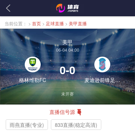
当前位置：
>
首页
>
足球直播
>
美甲直播
美甲
06-04 04:00
0-0
格林维勒FC
麦迪逊前锋足球俱乐部
未开赛
直播信号源
雨燕直播(专业)
833直播(稳定高清)