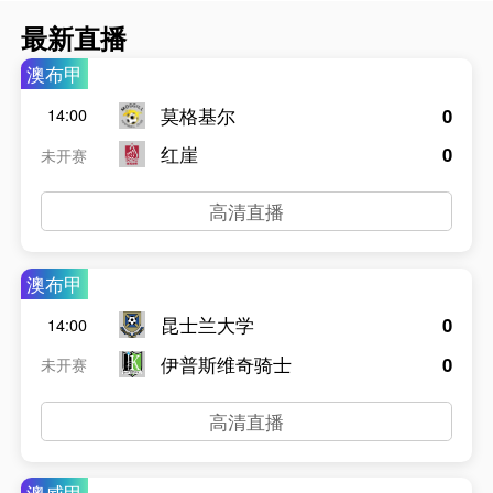
最新直播
澳布甲
莫格基尔
0
14:00
红崖
0
未开赛
高清直播
澳布甲
昆士兰大学
0
14:00
伊普斯维奇骑士
0
未开赛
高清直播