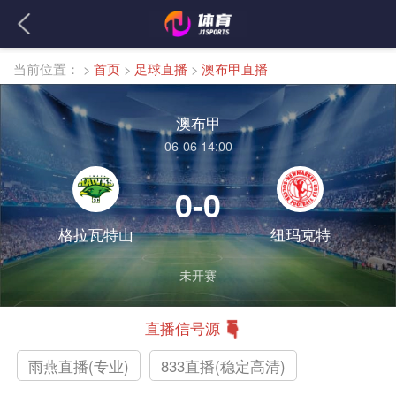
当前位置：
>
首页
>
足球直播
>
澳布甲直播
澳布甲
06-06 14:00
0-0
格拉瓦特山
纽玛克特
未开赛
直播信号源
雨燕直播(专业)
833直播(稳定高清)