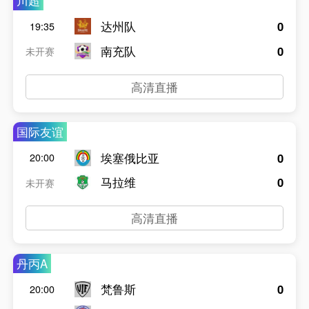
川超
达州队
0
19:35
南充队
0
未开赛
高清直播
国际友谊
埃塞俄比亚
0
20:00
马拉维
0
未开赛
高清直播
丹丙A
梵鲁斯
0
20:00