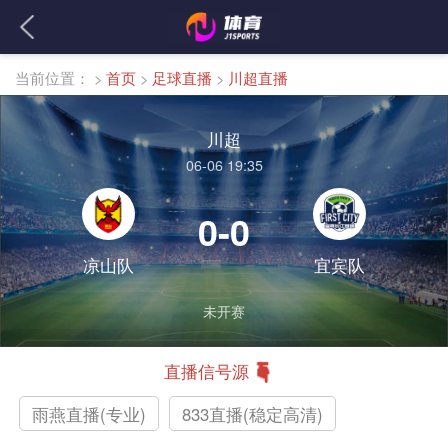
当前位置：
>
首页
>
足球直播
>
川超直播
川超
06-06 19:35
0-0
凉山队
宜宾队
未开赛
直播信号源
雨燕直播(专业)
833直播(稳定高清)