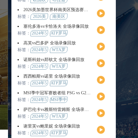
2026美加墨世界杯南美区预选赛第9轮全场集锦
标签：
2026美
南美区
加墨世
预选赛
塞伦多洛vs卡恰洛夫 全场录像回放
界杯
标签：
2024年5
ATP罗马
月13日
大师赛
高芙vs巴多萨 全场录像回放
男单第3
标签：
2024年5
WTA罗
轮
月14日
马公开
诺斯科娃vs郑钦文 全场录像回放
赛女单
标签：
2024年5
WTA罗
第4轮
月12日
马大师
西西帕斯vs诺里 全场录像回放
赛女单
标签：
2024年5
ATP罗马
第3轮
月14日
大师赛
MSI季中冠军赛败者组 PSG vs G2 全场录像回放
男单第3
标签：
2024年5
MSI季中
轮
月12日
冠军赛
萨巴伦卡vs雅斯特雷姆斯 全场录像回放
败者组
标签：
2024年5
WTA罗
月13日
马大师
谢里芙vs鲍里妮 全场录像回放
赛女单
标签：
2024年5
ATP罗马
第3轮