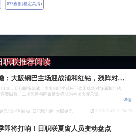
833直播(稳定高清)
日职联推荐阅读
日职联前瞻：大阪钢巴主场迎战浦和红钻，残阵对决看点十足
日18:30，日职联揭幕战，大阪钢巴坐镇松下吹田球场对阵浦和红钻。
与停赛困扰，主场优势与阵容磨合将成为本场比赛关键。
详情
2026-08-06 21:24:06
钢巴VS浦和红钻
日职联前瞻
大阪钢巴
季即将打响！日职联夏窗人员变动盘点