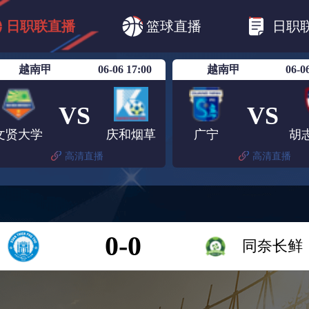
B1
日职乙
日职联
日职联FC东京
日
日职联直播
篮球直播
日职
日职联广岛三箭
日职联横滨水手
日职
越南甲
06-06 17:00
越南甲
06-0
VS
VS
文贤大学
庆和烟草
广宁
高清直播
高清直播
0-0
同奈长鲜