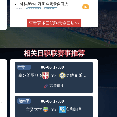
月11日
大师赛
科林斯vs加西亚 全场录像回放
女单第2
标签：
2024年5
WTA罗
轮
月13日
马大师
斯维托丽娜vs萨巴伦卡 全场录像回放
赛女单
查看更多日职联录像回放>>
标签：
2024年5
WTA罗
第3轮
月14日
马公开
纳波利塔诺vs贾里 全场录像回放
赛女单
标签：
2024年5
ATP罗马
第4轮
月14日
大师赛
郑钦文vs诺斯科娃 全场录像回放
男单第3
相关日职联赛事推荐
标签：
2024年5
WTA1000
轮
月11日
罗马大
WTT沙特大满贯女单半决赛 陈梦vs早田希娜 全场录像回放
师赛第3
标签：
2024年5
WTT沙
轮
06-06 17:00
欧青U19
月11日
特大满
蒙泰罗vs凯茨曼诺维奇 全场录像回放
塞尔维亚U19
VS
哈萨克斯坦U19
贯女单
标签：
2024年5
ATP罗马
半决赛
月13日
大师赛
高清直播
纳尔迪vs鲁内 全场录像回放
男单第3
标签：
2024年5
ATP罗马
轮
月12日
大师赛
06-06 17:00
越南甲
萨卡里vs加里宁娜 全场录像回放
男单第2
标签：
2024年5
WTA罗
轮
文贤大学
VS
庆和烟草
月13日
马大师
吉隆vs卢布列夫 全场录像回放