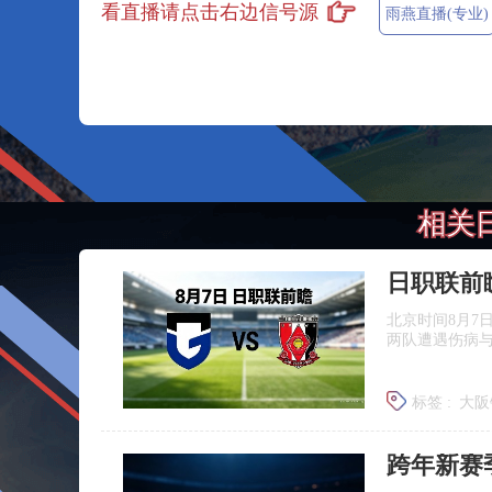
看直播请点击右边信号源
雨燕直播(专业)
相关
北京时间8月7
两队遭遇伤病
标签 :
大阪
浦和红钻
跨年新赛