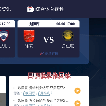
职联川崎前锋
日职联浦和红钻
联资讯
综合体育视频
联鹿岛鹿角
6 17:00
越南甲
06-06 17:00
VS
胡志明市青年
隆安
归仁联
高清直播
日职联录像回放
欧国联-曼维利安绝平 亚美尼亚2-2法罗群岛
标签：
欧国联
曼维利
安
欧国联-布拉迪绝杀 爱尔兰客场2-1逆转芬兰
标签：
欧国联
布拉迪