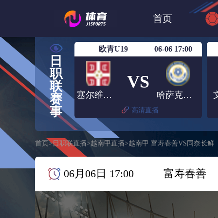
世界杯
日篮
首页
日职联大阪钢巴
欧青U19
06-06 17:00
日
职
VS
联
塞尔维亚U19
哈萨克斯坦U19
赛
事
高清直播
首页
>
日职联直播
>
越南甲直播
>
越南甲 富寿春善VS同奈长鲜
06月06日 17:00
富寿春善