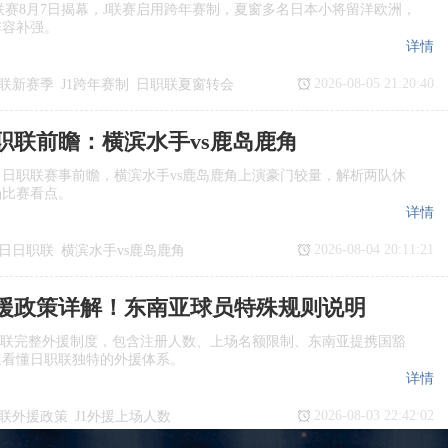
季J1联赛8月7日揭幕，J联赛启用跨年赛制，夏窗多名日本小将留洋欧洲，
阵容补强。
详情
2026-08-05 21:20:40
联新赛季
J1跨年赛制
日职联夏窗转会
日职联前瞻：横滨水手vs鹿岛鹿角
日日职联赛事前瞻，横滨水手vs鹿岛鹿角上演豪门较量，解析两队休
场比赛看点。
详情
2026-08-04 20:11:21
7日日职联
横滨水手vs鹿岛鹿角
瞻
日职联
援政策详解！东南亚球员特殊规则说明
职联完整外援制度，包含注册人数、上场名额限制、东南亚提携国豁
迷看懂日职联独特的外援体系。
详情
2026-08-03 22:42:02
联外援政策
J1外援上场人数
国球员
日职联亚外规则