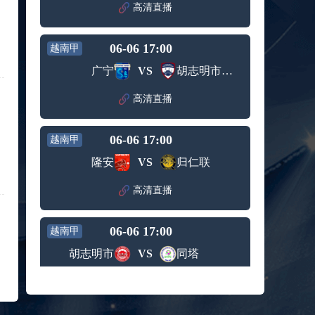
赛女单
高清直播
标签：
2024年5
ATP罗马
第3轮
月12日
大师赛
兹维列夫vs达德尔里 全场录像回放
男单第1
06-06 17:00
越南甲
标签：
2024年5
ATP罗马
轮
月13日
大师赛
广宁
VS
胡志明市青年
阿纳尔迪vs贾里 全场录像回放
男单第3
标签：
2024年5
ATP罗马
轮
高清直播
月12日
大师赛
高芙vs克里斯蒂安 全场录像回放
男单第2
标签：
2024年5
WTA罗
轮
06-06 17:00
越南甲
月12日
马大师
托尔莫vs奥斯塔彭科 全场录像回放
赛女单
隆安
VS
归仁联
标签：
2024年5
WTA罗
第3轮
月13日
马大师
斯诺克元老斯诺克世锦赛半决赛 伊戈尔-费格雷多vs德拉戈 全场录像回放
高清直播
赛女单
标签：
2024年5
斯诺克
第3轮
月12日
元老斯
穆纳尔vs诺里 全场录像回放
06-06 17:00
诺克世
越南甲
标签：
2024年5
ATP罗马
锦赛半
胡志明市
VS
同塔
月12日
大师赛
决赛
MSI季中冠军赛胜者组 BLG vs T1 全场录像回放
男单第2
标签：
2024年5
MSI季中
轮
高清直播
月12日
冠军赛
KPL春季赛季后赛败者组决赛 重庆狼队 vs 苏州KSG 全场录像回放
胜者组