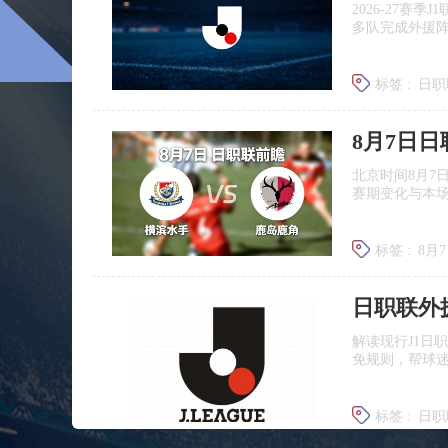
2026‑27赛
多队完成外援
标签 :
日职
广岛三箭
8月7日
北京时间8月7
赛期变化与本
标签 :
8月
日职联前
日职联外
解读现行J1日
免规则，帮球
标签 :
日职
J联赛提携