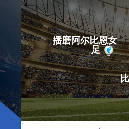
播磨阿尔比恩女
足