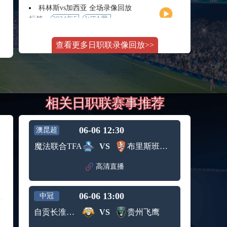
月11日
大师赛
科林斯vs加西亚 全场录像回放
女单第2
标签：
2024年5
WTA罗
轮
月13日
马大师
斯维托丽娜vs萨巴伦卡 全场录像回放
赛女单
查看更多日职联录像回放>>
标签：
2024年5
WTA罗
第3轮
月14日
马公开
纳波利塔诺vs贾里 全场录像回放
赛女单
标签：
2024年5
ATP罗马
第4轮
月14日
大师赛
郑钦文vs诺斯科娃 全场录像回放
男单第3
相关日职联赛事推荐
标签：
2024年5
WTA1000
轮
月11日
罗马大
WTT沙特大满贯女单半决赛 陈梦vs早田希娜 全场录像回放
师赛第3
标签：
2024年5
WTT沙
轮
06-06 12:30
澳昆超
月11日
特大满
蒙泰罗vs凯茨曼诺维奇 全场录像回放
魔法联合TFA
VS
布里斯班狮吼青年队
贯女单
标签：
2024年5
ATP罗马
半决赛
月13日
大师赛
高清直播
纳尔迪vs鲁内 全场录像回放
男单第3
标签：
2024年5
ATP罗马
轮
月12日
大师赛
06-06 13:00
中冠
萨卡里vs加里宁娜 全场录像回放
男单第2
标签：
2024年5
WTA罗
轮
自贡长淮弘祥
VS
贵州飞鹰
月13日
马大师
吉隆vs卢布列夫 全场录像回放