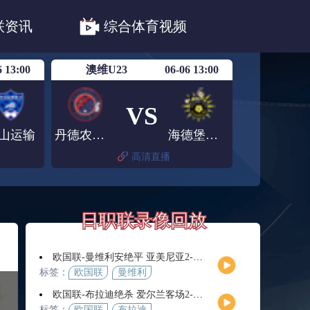
职联川崎前锋
日职联浦和红钻
联资讯
综合体育视频
联鹿岛鹿角
6 13:00
澳维U23
06-06 13:00
VS
山运输
丹德农市U23
海德堡联U23
高清直播
日职联录像回放
欧国联-曼维利安绝平 亚美尼亚2-2法罗群岛
标签：
欧国联
曼维利
安
欧国联-布拉迪绝杀 爱尔兰客场2-1逆转芬兰
标签：
欧国联
布拉迪