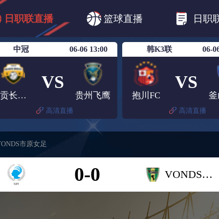
B1
日职乙
日职联
日职联FC东京
日
日职联直播
篮球直播
日职
日职联广岛三箭
日职联横滨水手
日职
中冠
06-06 13:00
韩K3联
06-0
VS
VS
自贡长淮弘祥
贵州飞鹰
抱川FC
釜
高清直播
高清直播
ONDS市原女足
0-0
VONDS市原女足