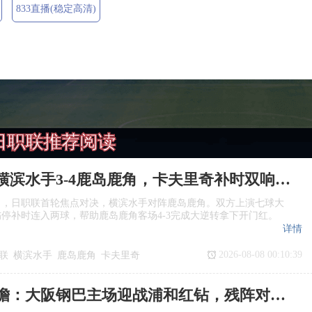
833直播(稳定高清)
日职联推荐阅读
日职联：横滨水手3‑4鹿岛鹿角，卡夫里奇补时双响上演逆转绝杀
日，日职联首轮焦点对决，横滨水手对阵鹿岛鹿角。双方上演七球大
停补时连入两球，帮助鹿岛鹿角客场4‑3完成大逆转拿下开门红。
详情
2026-08-08 00:10:39
联
横滨水手
鹿岛鹿角
卡夫里奇
日职联前瞻：大阪钢巴主场迎战浦和红钻，残阵对决看点十足