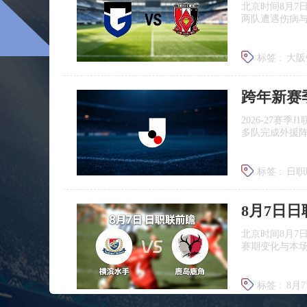
北京时间8月7
两队遭遇伤病
标签 :
大阪
浦和红钻
跨年新赛
2026‑27赛
多队完成外援
标签 :
日职
广岛三箭
8月7日
北京时间8月7
赛期变化与本
标签 :
8月
日职联前