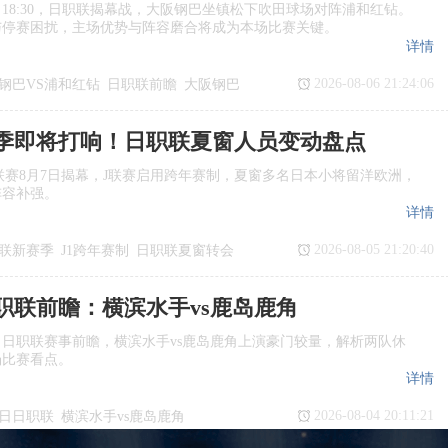
日18:30，日职联揭幕战，大阪钢巴坐镇松下吹田球场对阵浦和红钻。
与停赛困扰，主场优势与阵容磨合将成为本场比赛关键。
详情
2026-08-06 21:24:06
钢巴VS浦和红钻
日职联前瞻
大阪钢巴
季即将打响！日职联夏窗人员变动盘点
季J1联赛8月7日揭幕，J联赛启用跨年赛制，夏窗多名日本小将留洋欧洲，
阵容补强。
详情
2026-08-05 21:20:40
联新赛季
J1跨年赛制
日职联夏窗转会
日职联前瞻：横滨水手vs鹿岛鹿角
日日职联赛事前瞻，横滨水手vs鹿岛鹿角上演豪门较量，解析两队休
场比赛看点。
详情
2026-08-04 20:11:21
7日日职联
横滨水手vs鹿岛鹿角
瞻
日职联