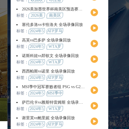
2026美加墨世界杯南美区预选赛第9轮全场集锦
标签：
2026美
南美区
加墨世
预选赛
塞伦多洛vs卡恰洛夫 全场录像回放
界杯
标签：
2024年5
ATP罗马
月13日
大师赛
高芙vs巴多萨 全场录像回放
男单第3
标签：
2024年5
WTA罗
轮
月14日
马公开
诺斯科娃vs郑钦文 全场录像回放
赛女单
标签：
2024年5
WTA罗
第4轮
月12日
马大师
西西帕斯vs诺里 全场录像回放
赛女单
标签：
2024年5
ATP罗马
第3轮
月14日
大师赛
MSI季中冠军赛败者组 PSG vs G2 全场录像回放
男单第3
标签：
2024年5
MSI季中
轮
月12日
冠军赛
萨巴伦卡vs雅斯特雷姆斯 全场录像回放
败者组
标签：
2024年5
WTA罗
月13日
马大师
谢里芙vs鲍里妮 全场录像回放
赛女单
标签：
2024年5
ATP罗马
第3轮