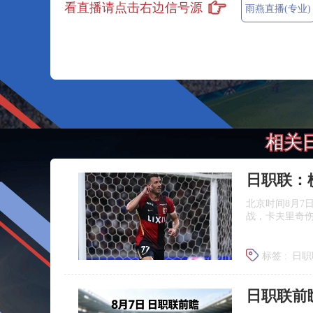
看直播请点击右边信号源
雨燕直播(专业)
相关
北京时间8月7
战，卡夫里奇伤
标签 :
日职