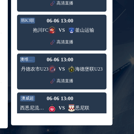
赛女单
高清直播
标签：
2024年5
ATP罗马
第3轮
月12日
大师赛
兹维列夫vs达德尔里 全场录像回放
男单第1
06-06 13:00
韩K3联
标签：
2024年5
ATP罗马
轮
月13日
大师赛
抱川FC
VS
釜山运输
阿纳尔迪vs贾里 全场录像回放
男单第3
标签：
2024年5
ATP罗马
轮
高清直播
月12日
大师赛
高芙vs克里斯蒂安 全场录像回放
男单第2
标签：
2024年5
WTA罗
轮
06-06 13:00
澳维U23
月12日
马大师
托尔莫vs奥斯塔彭科 全场录像回放
赛女单
丹德农市U23
VS
海德堡联U23
标签：
2024年5
WTA罗
第3轮
月13日
马大师
斯诺克元老斯诺克世锦赛半决赛 伊戈尔-费格雷多vs德拉戈 全场录像回放
高清直播
赛女单
标签：
2024年5
斯诺克
第3轮
月12日
元老斯
穆纳尔vs诺里 全场录像回放
06-06 13:00
诺克世
澳威超
标签：
2024年5
ATP罗马
锦赛半
西悉尼流浪者青年队
VS
悉尼联
月12日
大师赛
决赛
MSI季中冠军赛胜者组 BLG vs T1 全场录像回放
男单第2
标签：
2024年5
MSI季中
轮
高清直播
月12日
冠军赛
KPL春季赛季后赛败者组决赛 重庆狼队 vs 苏州KSG 全场录像回放
胜者组