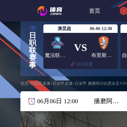
世界杯
日篮
首页
日职联大阪钢巴
澳昆超
06-06 12:30
日
职
VS
联
魔法联合TFA
布里斯班狮吼青年队
赛
事
高清直播
首页
>
日职联直播
>
日女甲直播
>
日女甲 播磨阿尔比恩女足VSV
06月06日 12:00
播磨阿尔比恩女足