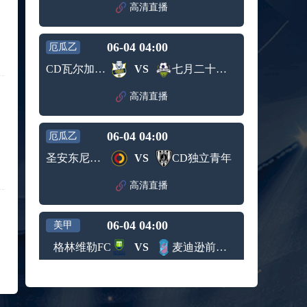
赛女单
高清直播
标签：
2024年5
ATP罗马
第3轮
月12日
大师赛
兹维列夫vs达德尔里 全场录像回放
男单第1
06-04 04:00
厄瓜乙
标签：
2024年5
ATP罗马
轮
月13日
大师赛
CD瓦尔加斯托雷斯
VS
七月二十二队
阿纳尔迪vs贾里 全场录像回放
男单第3
标签：
2024年5
ATP罗马
轮
高清直播
月12日
大师赛
高芙vs克里斯蒂安 全场录像回放
男单第2
标签：
2024年5
WTA罗
轮
06-04 04:00
厄瓜乙
月12日
马大师
托尔莫vs奥斯塔彭科 全场录像回放
赛女单
圣安东尼奥(ECU)
VS
CD独立青年
标签：
2024年5
WTA罗
第3轮
月13日
马大师
斯诺克元老斯诺克世锦赛半决赛 伊戈尔-费格雷多vs德拉戈 全场录像回放
高清直播
赛女单
标签：
2024年5
斯诺克
第3轮
月12日
元老斯
穆纳尔vs诺里 全场录像回放
06-04 04:00
诺克世
美甲
标签：
2024年5
ATP罗马
锦赛半
格林维勒FC
VS
麦迪逊前锋足球俱乐部
月12日
大师赛
决赛
MSI季中冠军赛胜者组 BLG vs T1 全场录像回放
男单第2
标签：
2024年5
MSI季中
轮
高清直播
月12日
冠军赛
KPL春季赛季后赛败者组决赛 重庆狼队 vs 苏州KSG 全场录像回放
胜者组