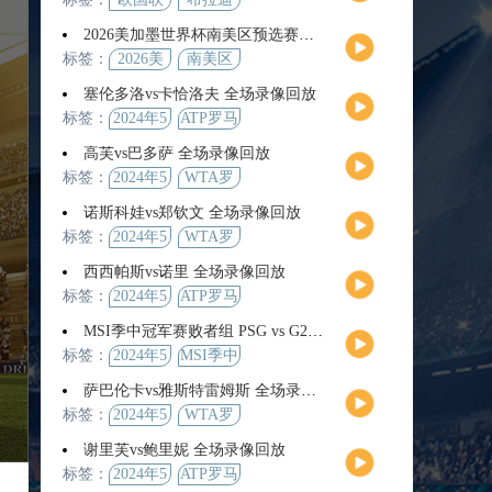
2026美加墨世界杯南美区预选赛第9轮全场集锦
标签：
2026美
南美区
加墨世
预选赛
塞伦多洛vs卡恰洛夫 全场录像回放
界杯
标签：
2024年5
ATP罗马
月13日
大师赛
高芙vs巴多萨 全场录像回放
男单第3
标签：
2024年5
WTA罗
轮
月14日
马公开
诺斯科娃vs郑钦文 全场录像回放
赛女单
标签：
2024年5
WTA罗
第4轮
月12日
马大师
西西帕斯vs诺里 全场录像回放
赛女单
标签：
2024年5
ATP罗马
第3轮
月14日
大师赛
MSI季中冠军赛败者组 PSG vs G2 全场录像回放
男单第3
标签：
2024年5
MSI季中
轮
月12日
冠军赛
萨巴伦卡vs雅斯特雷姆斯 全场录像回放
败者组
标签：
2024年5
WTA罗
月13日
马大师
谢里芙vs鲍里妮 全场录像回放
赛女单
标签：
2024年5
ATP罗马
第3轮