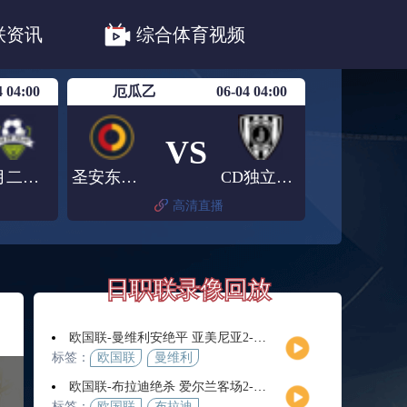
职联川崎前锋
日职联浦和红钻
联资讯
综合体育视频
联鹿岛鹿角
4 04:00
厄瓜乙
06-04 04:00
VS
七月二十二队
圣安东尼奥(ECU)
CD独立青年
高清直播
日职联录像回放
欧国联-曼维利安绝平 亚美尼亚2-2法罗群岛
标签：
欧国联
曼维利
安
欧国联-布拉迪绝杀 爱尔兰客场2-1逆转芬兰
标签：
欧国联
布拉迪