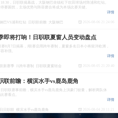
日18:30，日职联揭幕战，大阪钢巴坐镇松下吹田球场对阵浦和红钻。
与停赛困扰，主场优势与阵容磨合将成为本场比赛关键。
详情
2026-08-06 21:24:06
钢巴VS浦和红钻
日职联前瞻
大阪钢巴
季即将打响！日职联夏窗人员变动盘点
季J1联赛8月7日揭幕，J联赛启用跨年赛制，夏窗多名日本小将留洋欧洲，
阵容补强。
详情
2026-08-05 21:20:40
联新赛季
J1跨年赛制
日职联夏窗转会
日职联前瞻：横滨水手vs鹿岛鹿角
日日职联赛事前瞻，横滨水手vs鹿岛鹿角上演豪门较量，解析两队休
场比赛看点。
详情
2026-08-04 20:11:21
7日日职联
横滨水手vs鹿岛鹿角
瞻
日职联