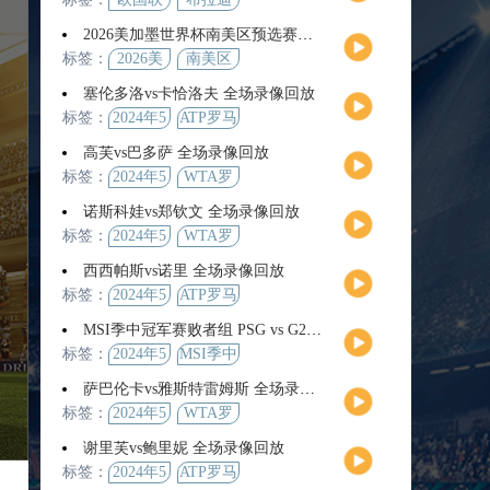
2026美加墨世界杯南美区预选赛第9轮全场集锦
标签：
2026美
南美区
加墨世
预选赛
塞伦多洛vs卡恰洛夫 全场录像回放
界杯
标签：
2024年5
ATP罗马
月13日
大师赛
高芙vs巴多萨 全场录像回放
男单第3
标签：
2024年5
WTA罗
轮
月14日
马公开
诺斯科娃vs郑钦文 全场录像回放
赛女单
标签：
2024年5
WTA罗
第4轮
月12日
马大师
西西帕斯vs诺里 全场录像回放
赛女单
标签：
2024年5
ATP罗马
第3轮
月14日
大师赛
MSI季中冠军赛败者组 PSG vs G2 全场录像回放
男单第3
标签：
2024年5
MSI季中
轮
月12日
冠军赛
萨巴伦卡vs雅斯特雷姆斯 全场录像回放
败者组
标签：
2024年5
WTA罗
月13日
马大师
谢里芙vs鲍里妮 全场录像回放
赛女单
标签：
2024年5
ATP罗马
第3轮