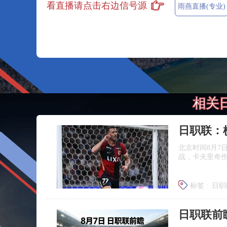
看直播请点击右边信号源
雨燕直播(专业)
相关
北京时间8月7
战，卡夫里奇伤
标签 :
日职