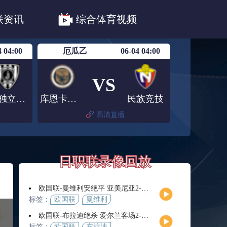
职联川崎前锋
日职联浦和红钻
联资讯
综合体育视频
联鹿岛鹿角
4 04:00
厄瓜乙
06-04 04:00
VS
CD独立青年
库恩卡青年
民族竞技
高清直播
日职联录像回放
欧国联-曼维利安绝平 亚美尼亚2-2法罗群岛
标签：
欧国联
曼维利
安
欧国联-布拉迪绝杀 爱尔兰客场2-1逆转芬兰
标签：
欧国联
布拉迪