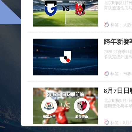
北京时间8月7
两队遭遇伤病
标签 :
大阪
浦和红钻
跨年新赛
2026‑27赛
多队完成外援
标签 :
日职
广岛三箭
8月7日
北京时间8月7
赛期变化与本
标签 :
8月
日职联前