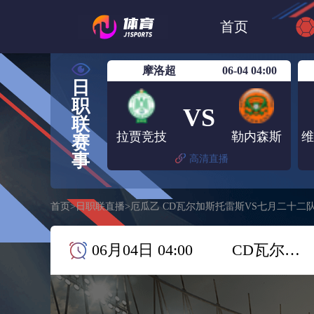
世界杯
日篮
首页
日职联大阪钢巴
摩洛超
06-04 04:00
日
职
VS
联
拉贾竞技
勒内森斯
赛
事
高清直播
首页
>
日职联直播
>
厄瓜乙 CD瓦尔加斯托雷斯VS七月二十二
06月04日 04:00
CD瓦尔加斯托雷斯