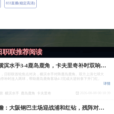
833直播(稳定高清)
日职联推荐阅读
日职联：横滨水手3‑4鹿岛鹿角，卡夫里奇补时双响上演逆转绝杀
日，日职联首轮焦点对决，横滨水手对阵鹿岛鹿角。双方上演七球大
停补时连入两球，帮助鹿岛鹿角客场4‑3完成大逆转拿下开门红。
详情
2026-08-08 00:10:39
联
横滨水手
鹿岛鹿角
卡夫里奇
日职联前瞻：大阪钢巴主场迎战浦和红钻，残阵对决看点十足