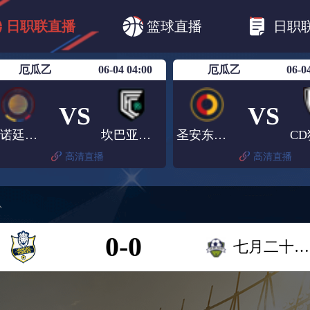
B1
日职乙
日职联
日职联FC东京
日
日职联直播
篮球直播
日职
日职联广岛三箭
日职联横滨水手
日职
厄瓜乙
06-04 04:00
厄瓜乙
06-0
VS
VS
维诺廷托FC
坎巴亚金融
圣安东尼奥(ECU)
高清直播
高清直播
队
0-0
七月二十二队