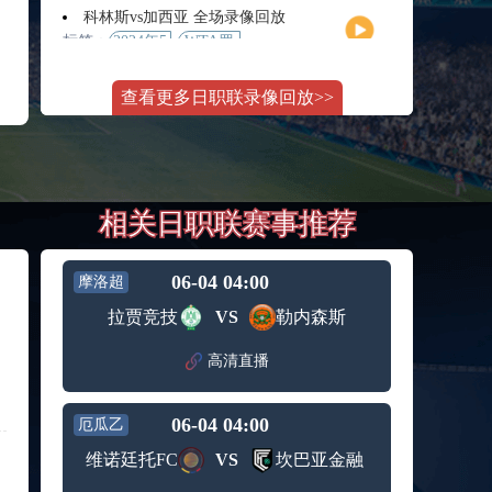
月11日
大师赛
科林斯vs加西亚 全场录像回放
女单第2
标签：
2024年5
WTA罗
轮
月13日
马大师
斯维托丽娜vs萨巴伦卡 全场录像回放
赛女单
查看更多日职联录像回放>>
标签：
2024年5
WTA罗
第3轮
月14日
马公开
纳波利塔诺vs贾里 全场录像回放
赛女单
标签：
2024年5
ATP罗马
第4轮
月14日
大师赛
郑钦文vs诺斯科娃 全场录像回放
男单第3
相关日职联赛事推荐
标签：
2024年5
WTA1000
轮
月11日
罗马大
WTT沙特大满贯女单半决赛 陈梦vs早田希娜 全场录像回放
师赛第3
标签：
2024年5
WTT沙
轮
06-04 04:00
摩洛超
月11日
特大满
蒙泰罗vs凯茨曼诺维奇 全场录像回放
拉贾竞技
VS
勒内森斯
贯女单
标签：
2024年5
ATP罗马
半决赛
月13日
大师赛
高清直播
纳尔迪vs鲁内 全场录像回放
男单第3
标签：
2024年5
ATP罗马
轮
月12日
大师赛
06-04 04:00
厄瓜乙
萨卡里vs加里宁娜 全场录像回放
男单第2
标签：
2024年5
WTA罗
轮
维诺廷托FC
VS
坎巴亚金融
月13日
马大师
吉隆vs卢布列夫 全场录像回放