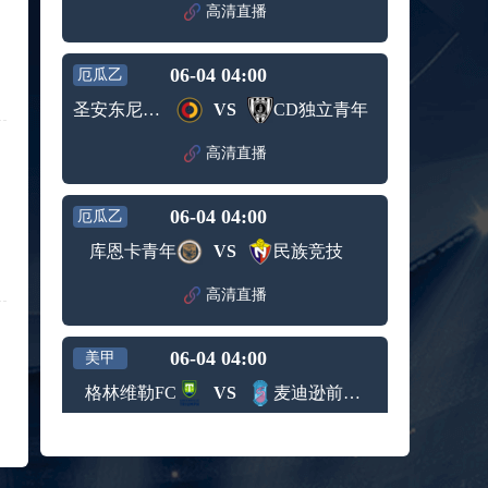
赛女单
高清直播
标签：
2024年5
ATP罗马
第3轮
月12日
大师赛
兹维列夫vs达德尔里 全场录像回放
男单第1
06-04 04:00
厄瓜乙
标签：
2024年5
ATP罗马
轮
月13日
大师赛
圣安东尼奥(ECU)
VS
CD独立青年
阿纳尔迪vs贾里 全场录像回放
男单第3
标签：
2024年5
ATP罗马
轮
高清直播
月12日
大师赛
高芙vs克里斯蒂安 全场录像回放
男单第2
标签：
2024年5
WTA罗
轮
06-04 04:00
厄瓜乙
月12日
马大师
托尔莫vs奥斯塔彭科 全场录像回放
赛女单
库恩卡青年
VS
民族竞技
标签：
2024年5
WTA罗
第3轮
月13日
马大师
斯诺克元老斯诺克世锦赛半决赛 伊戈尔-费格雷多vs德拉戈 全场录像回放
高清直播
赛女单
标签：
2024年5
斯诺克
第3轮
月12日
元老斯
穆纳尔vs诺里 全场录像回放
06-04 04:00
诺克世
美甲
标签：
2024年5
ATP罗马
锦赛半
格林维勒FC
VS
麦迪逊前锋足球俱乐部
月12日
大师赛
决赛
MSI季中冠军赛胜者组 BLG vs T1 全场录像回放
男单第2
标签：
2024年5
MSI季中
轮
高清直播
月12日
冠军赛
KPL春季赛季后赛败者组决赛 重庆狼队 vs 苏州KSG 全场录像回放
胜者组