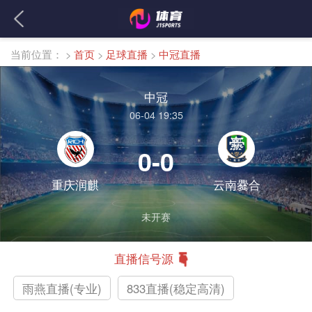
当前位置：
>
首页
>
足球直播
>
中冠直播
中冠
06-04 19:35
0-0
重庆润麒
云南爨合
未开赛
直播信号源
雨燕直播(专业)
833直播(稳定高清)