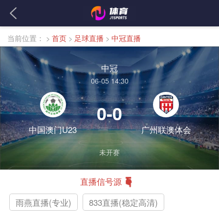
当前位置：
>
首页
>
足球直播
>
中冠直播
中冠
06-05 14:30
0-0
中国澳门U23
广州联澳体会
未开赛
直播信号源
雨燕直播(专业)
833直播(稳定高清)