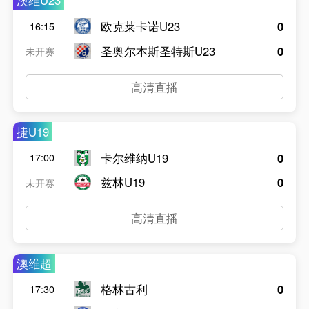
澳维U23
欧克莱卡诺U23
0
16:15
圣奥尔本斯圣特斯U23
0
未开赛
高清直播
捷U19
卡尔维纳U19
0
17:00
兹林U19
0
未开赛
高清直播
澳维超
格林古利
0
17:30