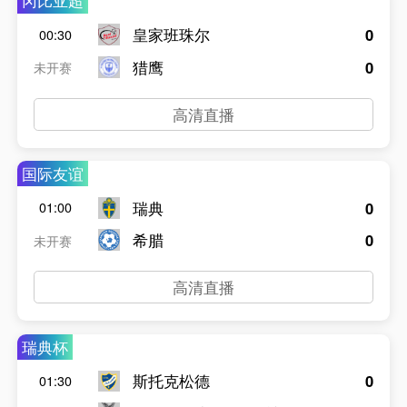
冈比亚超
皇家班珠尔
0
00:30
猎鹰
0
未开赛
高清直播
国际友谊
瑞典
0
01:00
希腊
0
未开赛
高清直播
瑞典杯
斯托克松德
0
01:30