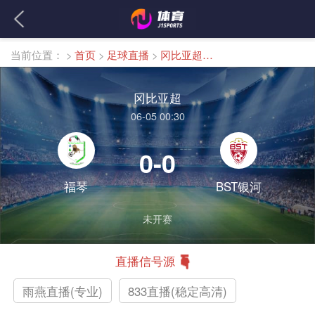
当前位置：
>
首页
>
足球直播
>
冈比亚超直播
冈比亚超
06-05 00:30
0-0
福琴
BST银河
未开赛
直播信号源
雨燕直播(专业)
833直播(稳定高清)