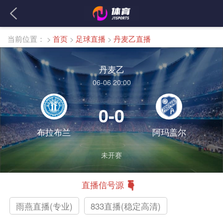
当前位置：
>
首页
>
足球直播
>
丹麦乙直播
丹麦乙
06-06 20:00
0-0
布拉布兰
阿玛盖尔
未开赛
直播信号源
雨燕直播(专业)
833直播(稳定高清)