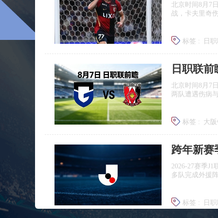
北京时间8月7
战，卡夫里奇伤
标签 :
日职
北京时间8月7
两队遭遇伤病
标签 :
大阪
浦和红钻
跨年新赛
2026‑27赛
多队完成外援
标签 :
日职
广岛三箭