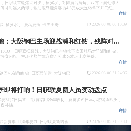
日，日职联首轮焦点对决，横滨水手对阵鹿岛鹿角。双方上演七球大
停补时连入两球，帮助鹿岛鹿角客场4‑3完成大逆转拿下开门红。
详情
2026-08-08 00:10:39
联
横滨水手
鹿岛鹿角
卡夫里奇
日职联前瞻：大阪钢巴主场迎战浦和红钻，残阵对决看点十足
日18:30，日职联揭幕战，大阪钢巴坐镇松下吹田球场对阵浦和红钻。
与停赛困扰，主场优势与阵容磨合将成为本场比赛关键。
详情
2026-08-06 21:24:06
钢巴VS浦和红钻
日职联前瞻
大阪钢巴
季即将打响！日职联夏窗人员变动盘点
季J1联赛8月7日揭幕，J联赛启用跨年赛制，夏窗多名日本小将留洋欧洲，
阵容补强。
详情
2026-08-05 21:20:40
联新赛季
J1跨年赛制
日职联夏窗转会