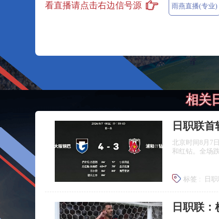
看直播请点击右边信号源
雨燕直播(专业)
相关
日职联首
北京时间8月7
和红钻。全场
标签 :
日职