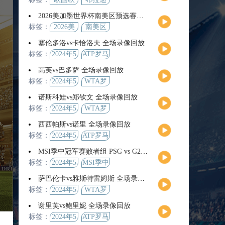
2026美加墨世界杯南美区预选赛第9轮全场集锦
标签：
2026美
南美区
加墨世
预选赛
塞伦多洛vs卡恰洛夫 全场录像回放
界杯
标签：
2024年5
ATP罗马
月13日
大师赛
高芙vs巴多萨 全场录像回放
男单第3
标签：
2024年5
WTA罗
轮
月14日
马公开
诺斯科娃vs郑钦文 全场录像回放
赛女单
标签：
2024年5
WTA罗
第4轮
月12日
马大师
西西帕斯vs诺里 全场录像回放
赛女单
标签：
2024年5
ATP罗马
第3轮
月14日
大师赛
MSI季中冠军赛败者组 PSG vs G2 全场录像回放
男单第3
标签：
2024年5
MSI季中
轮
月12日
冠军赛
萨巴伦卡vs雅斯特雷姆斯 全场录像回放
败者组
标签：
2024年5
WTA罗
月13日
马大师
谢里芙vs鲍里妮 全场录像回放
赛女单
标签：
2024年5
ATP罗马
第3轮