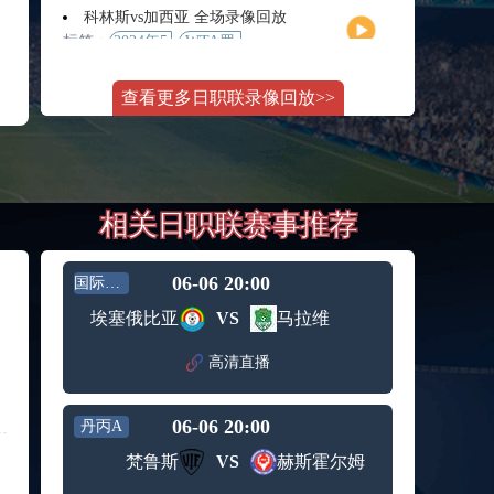
月11日
大师赛
科林斯vs加西亚 全场录像回放
女单第2
标签：
2024年5
WTA罗
轮
月13日
马大师
斯维托丽娜vs萨巴伦卡 全场录像回放
赛女单
查看更多日职联录像回放>>
标签：
2024年5
WTA罗
第3轮
月14日
马公开
纳波利塔诺vs贾里 全场录像回放
赛女单
标签：
2024年5
ATP罗马
第4轮
月14日
大师赛
郑钦文vs诺斯科娃 全场录像回放
男单第3
相关日职联赛事推荐
标签：
2024年5
WTA1000
轮
月11日
罗马大
WTT沙特大满贯女单半决赛 陈梦vs早田希娜 全场录像回放
师赛第3
标签：
2024年5
WTT沙
轮
06-06 20:00
国际友谊
月11日
特大满
蒙泰罗vs凯茨曼诺维奇 全场录像回放
埃塞俄比亚
VS
马拉维
贯女单
标签：
2024年5
ATP罗马
半决赛
月13日
大师赛
高清直播
纳尔迪vs鲁内 全场录像回放
男单第3
标签：
2024年5
ATP罗马
轮
月12日
大师赛
06-06 20:00
丹丙A
萨卡里vs加里宁娜 全场录像回放
男单第2
标签：
2024年5
WTA罗
轮
梵鲁斯
VS
赫斯霍尔姆
月13日
马大师
吉隆vs卢布列夫 全场录像回放