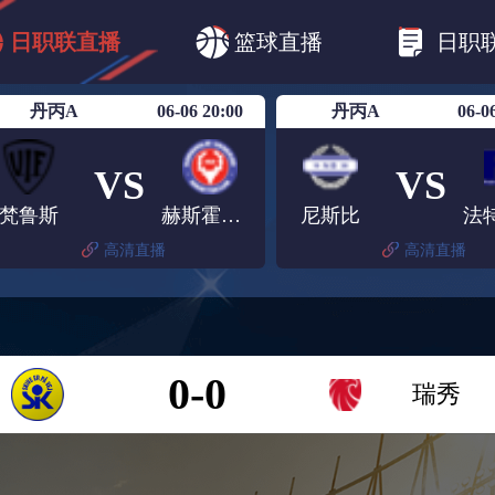
B1
日职乙
日职联
日职联FC东京
日
日职联直播
篮球直播
日职
日职联广岛三箭
日职联横滨水手
日职
丹丙A
06-06 20:00
丹丙A
06-0
VS
VS
梵鲁斯
赫斯霍尔姆
尼斯比
高清直播
高清直播
0-0
瑞秀