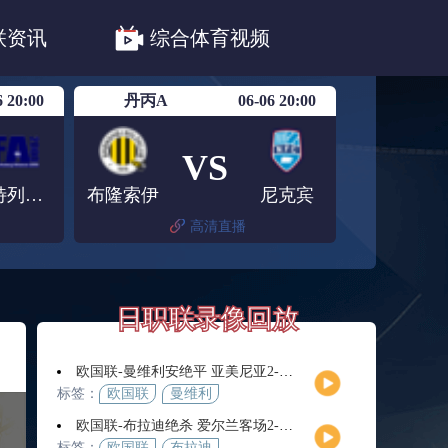
职联川崎前锋
日职联浦和红钻
联资讯
综合体育视频
联鹿岛鹿角
6 20:00
丹丙A
06-06 20:00
VS
法特列斯堡
布隆索伊
尼克宾
高清直播
日职联录像回放
欧国联-曼维利安绝平 亚美尼亚2-2法罗群岛
标签：
欧国联
曼维利
安
欧国联-布拉迪绝杀 爱尔兰客场2-1逆转芬兰
标签：
欧国联
布拉迪