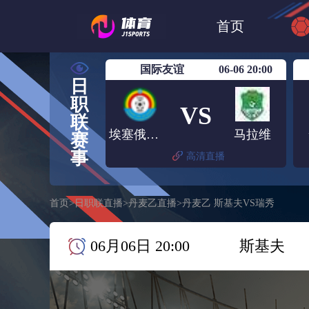
世界杯
日篮
首页
日职联大阪钢巴
国际友谊
06-06 20:00
日
职
VS
联
埃塞俄比亚
马拉维
赛
事
高清直播
首页
>
日职联直播
>
丹麦乙直播
>
丹麦乙 斯基夫VS瑞秀
06月06日 20:00
斯基夫