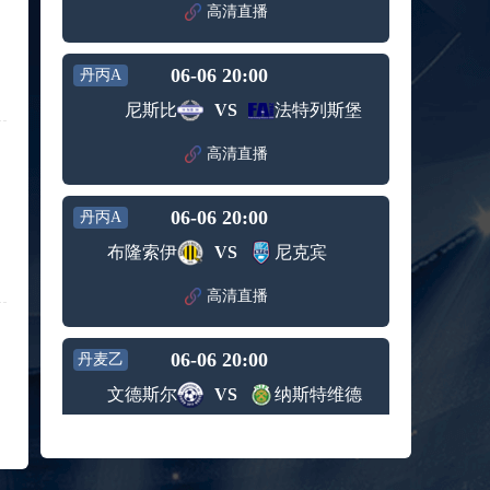
赛女单
高清直播
标签：
2024年5
ATP罗马
第3轮
月12日
大师赛
兹维列夫vs达德尔里 全场录像回放
男单第1
06-06 20:00
丹丙A
标签：
2024年5
ATP罗马
轮
月13日
大师赛
尼斯比
VS
法特列斯堡
阿纳尔迪vs贾里 全场录像回放
男单第3
标签：
2024年5
ATP罗马
轮
高清直播
月12日
大师赛
高芙vs克里斯蒂安 全场录像回放
男单第2
标签：
2024年5
WTA罗
轮
06-06 20:00
丹丙A
月12日
马大师
托尔莫vs奥斯塔彭科 全场录像回放
赛女单
布隆索伊
VS
尼克宾
标签：
2024年5
WTA罗
第3轮
月13日
马大师
斯诺克元老斯诺克世锦赛半决赛 伊戈尔-费格雷多vs德拉戈 全场录像回放
高清直播
赛女单
标签：
2024年5
斯诺克
第3轮
月12日
元老斯
穆纳尔vs诺里 全场录像回放
06-06 20:00
诺克世
丹麦乙
标签：
2024年5
ATP罗马
锦赛半
文德斯尔
VS
纳斯特维德
月12日
大师赛
决赛
MSI季中冠军赛胜者组 BLG vs T1 全场录像回放
男单第2
标签：
2024年5
MSI季中
轮
高清直播
月12日
冠军赛
KPL春季赛季后赛败者组决赛 重庆狼队 vs 苏州KSG 全场录像回放
胜者组