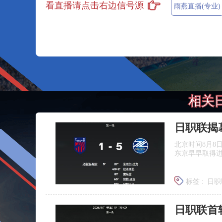
看直播请点击右边信号源
雨燕直播(专业)
相关
北京时间8月8
东京早早取得
标签 :
日职
日职联首