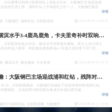
日，2026赛季日职联J1联赛首轮上演焦点对决，大阪钢巴主场迎战浦
跌宕起伏打进七球，浦和红钻上半场染红少打一人，大阪钢巴最后
详情
2026-08-08 14:36:01
联
大阪钢巴
浦和红钻
日职联首轮
日职联：横滨水手3‑4鹿岛鹿角，卡夫里奇补时双响上演逆转绝杀
日，日职联首轮焦点对决，横滨水手对阵鹿岛鹿角。双方上演七球大
停补时连入两球，帮助鹿岛鹿角客场4‑3完成大逆转拿下开门红。
详情
2026-08-08 00:10:39
联
横滨水手
鹿岛鹿角
卡夫里奇
日职联前瞻：大阪钢巴主场迎战浦和红钻，残阵对决看点十足
日18:30，日职联揭幕战，大阪钢巴坐镇松下吹田球场对阵浦和红钻。
与停赛困扰，主场优势与阵容磨合将成为本场比赛关键。
详情
2026-08-06 21:24:06
钢巴VS浦和红钻
日职联前瞻
大阪钢巴