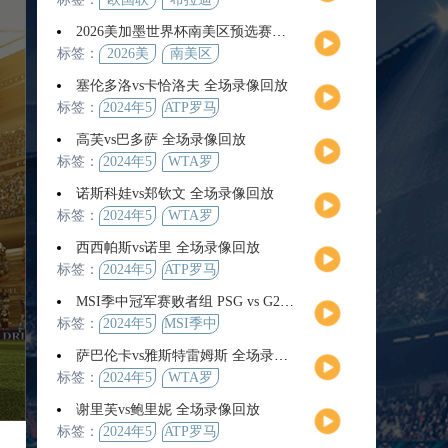
2026美加墨世界杯南美区预选赛第9轮全场集锦
标签：
2026美
南美区
加墨世
预选赛
塞伦多洛vs卡恰洛夫 全场录像回放
界杯
标签：
2024年5
ATP罗马
月13日
大师赛
高芙vs巴多萨 全场录像回放
男单第3
标签：
2024年5
WTA罗
轮
月14日
马公开
诺斯科娃vs郑钦文 全场录像回放
赛女单
标签：
2024年5
WTA罗
第4轮
月12日
马大师
西西帕斯vs诺里 全场录像回放
赛女单
标签：
2024年5
ATP罗马
第3轮
月14日
大师赛
MSI季中冠军赛败者组 PSG vs G2 全场录像回放
男单第3
标签：
2024年5
MSI季中
轮
月12日
冠军赛
萨巴伦卡vs雅斯特雷姆斯 全场录像回放
败者组
标签：
2024年5
WTA罗
月13日
马大师
谢里芙vs鲍里妮 全场录像回放
赛女单
标签：
2024年5
ATP罗马
第3轮