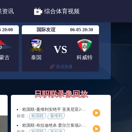
职联川崎前锋
日职联浦和红钻
联资讯
综合体育视频
联鹿岛鹿角
5 20:00
国际友谊
06-05 20:30
VS
蒙古
泰国
科威特
高清直播
日职联录像回放
欧国联-曼维利安绝平 亚美尼亚2-2法罗群岛
标签：
欧国联
曼维利
安
欧国联-布拉迪绝杀 爱尔兰客场2-1逆转芬兰
标签：
欧国联
布拉迪