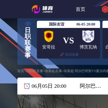
世界杯
日篮
首页
日职联大阪钢巴
国际友谊
06-05 20:00
日
职
VS
联
安哥拉
博茨瓦纳
赛
事
高清直播
首页
>
日职联直播
>
埃塞超直播
>
埃塞超 阿尔巴明契VS夏尔内
06月05日 20:00
阿尔巴明契