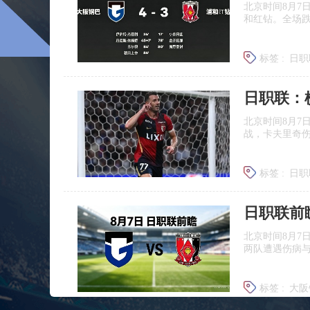
北京时间8月7
和红钻。全场
标签 :
日职
北京时间8月7
战，卡夫里奇伤
标签 :
日职
北京时间8月7
两队遭遇伤病
标签 :
大阪
浦和红钻