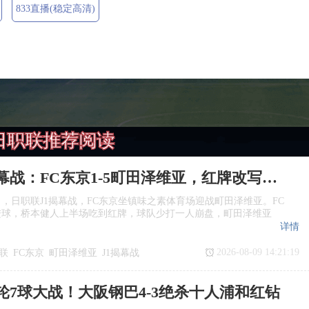
833直播(稳定高清)
日职联推荐阅读
日职联揭幕战：FC东京1‑5町田泽维亚，红牌改写战局
日，日职联J1揭幕战，FC东京坐镇味之素体育场迎战町田泽维亚。FC
进球，桥本健人上半场吃到红牌，球队少打一人崩盘，町田泽维亚
详情
2026-08-09 14:21:19
联
FC东京
町田泽维亚
J1揭幕战
轮7球大战！大阪钢巴4‑3绝杀十人浦和红钻