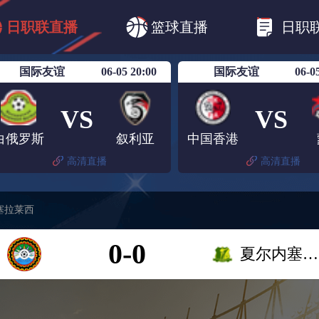
B1
日职乙
日职联
日职联FC东京
日
日职联直播
篮球直播
日职
日职联广岛三箭
日职联横滨水手
日职
国际友谊
06-05 20:00
国际友谊
06-0
VS
VS
白俄罗斯
叙利亚
中国香港
高清直播
高清直播
塞拉莱西
0-0
夏尔内塞拉莱西