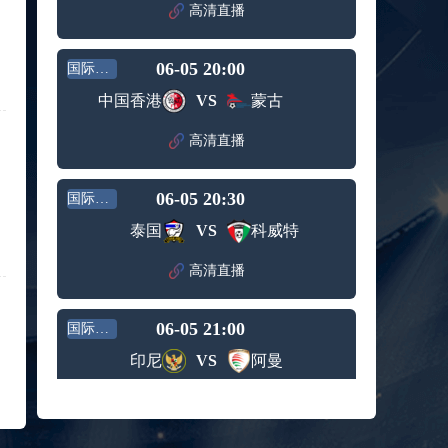
赛女单
高清直播
标签：
2024年5
ATP罗马
第3轮
月12日
大师赛
兹维列夫vs达德尔里 全场录像回放
男单第1
06-05 20:00
国际友谊
标签：
2024年5
ATP罗马
轮
月13日
大师赛
中国香港
VS
蒙古
阿纳尔迪vs贾里 全场录像回放
男单第3
标签：
2024年5
ATP罗马
轮
高清直播
月12日
大师赛
高芙vs克里斯蒂安 全场录像回放
男单第2
标签：
2024年5
WTA罗
轮
06-05 20:30
国际友谊
月12日
马大师
托尔莫vs奥斯塔彭科 全场录像回放
赛女单
泰国
VS
科威特
标签：
2024年5
WTA罗
第3轮
月13日
马大师
斯诺克元老斯诺克世锦赛半决赛 伊戈尔-费格雷多vs德拉戈 全场录像回放
高清直播
赛女单
标签：
2024年5
斯诺克
第3轮
月12日
元老斯
穆纳尔vs诺里 全场录像回放
06-05 21:00
诺克世
国际友谊
标签：
2024年5
ATP罗马
锦赛半
印尼
VS
阿曼
月12日
大师赛
决赛
MSI季中冠军赛胜者组 BLG vs T1 全场录像回放
男单第2
标签：
2024年5
MSI季中
轮
高清直播
月12日
冠军赛
KPL春季赛季后赛败者组决赛 重庆狼队 vs 苏州KSG 全场录像回放
胜者组