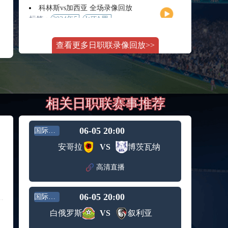
月11日
大师赛
科林斯vs加西亚 全场录像回放
女单第2
标签：
2024年5
WTA罗
轮
月13日
马大师
斯维托丽娜vs萨巴伦卡 全场录像回放
赛女单
查看更多日职联录像回放>>
标签：
2024年5
WTA罗
第3轮
月14日
马公开
纳波利塔诺vs贾里 全场录像回放
赛女单
标签：
2024年5
ATP罗马
第4轮
月14日
大师赛
郑钦文vs诺斯科娃 全场录像回放
男单第3
相关日职联赛事推荐
标签：
2024年5
WTA1000
轮
月11日
罗马大
WTT沙特大满贯女单半决赛 陈梦vs早田希娜 全场录像回放
师赛第3
标签：
2024年5
WTT沙
轮
06-05 20:00
国际友谊
月11日
特大满
蒙泰罗vs凯茨曼诺维奇 全场录像回放
安哥拉
VS
博茨瓦纳
贯女单
标签：
2024年5
ATP罗马
半决赛
月13日
大师赛
高清直播
纳尔迪vs鲁内 全场录像回放
男单第3
标签：
2024年5
ATP罗马
轮
月12日
大师赛
06-05 20:00
国际友谊
萨卡里vs加里宁娜 全场录像回放
男单第2
标签：
2024年5
WTA罗
轮
白俄罗斯
VS
叙利亚
月13日
马大师
吉隆vs卢布列夫 全场录像回放