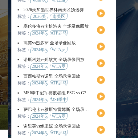
2026美加墨世界杯南美区预选赛第9轮全场集锦
标签：
2026美
南美区
加墨世
预选赛
塞伦多洛vs卡恰洛夫 全场录像回放
界杯
标签：
2024年5
ATP罗马
月13日
大师赛
高芙vs巴多萨 全场录像回放
男单第3
标签：
2024年5
WTA罗
轮
月14日
马公开
诺斯科娃vs郑钦文 全场录像回放
赛女单
标签：
2024年5
WTA罗
第4轮
月12日
马大师
西西帕斯vs诺里 全场录像回放
赛女单
标签：
2024年5
ATP罗马
第3轮
月14日
大师赛
MSI季中冠军赛败者组 PSG vs G2 全场录像回放
男单第3
标签：
2024年5
MSI季中
轮
月12日
冠军赛
萨巴伦卡vs雅斯特雷姆斯 全场录像回放
败者组
标签：
2024年5
WTA罗
月13日
马大师
谢里芙vs鲍里妮 全场录像回放
赛女单
标签：
2024年5
ATP罗马
第3轮