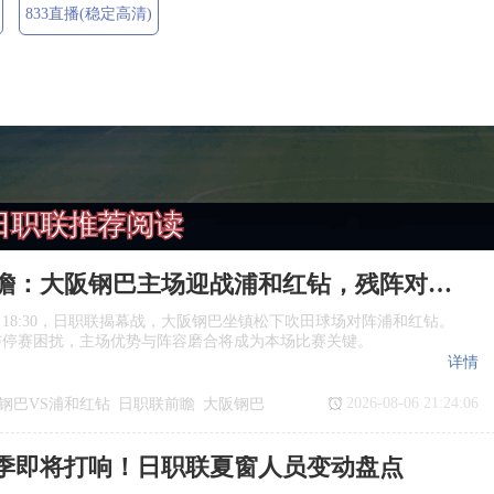
833直播(稳定高清)
日职联推荐阅读
日职联前瞻：大阪钢巴主场迎战浦和红钻，残阵对决看点十足
日18:30，日职联揭幕战，大阪钢巴坐镇松下吹田球场对阵浦和红钻。
与停赛困扰，主场优势与阵容磨合将成为本场比赛关键。
详情
2026-08-06 21:24:06
钢巴VS浦和红钻
日职联前瞻
大阪钢巴
季即将打响！日职联夏窗人员变动盘点