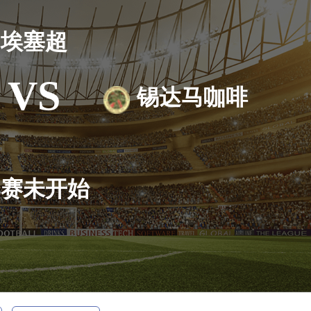
埃塞超
VS
锡达马咖啡
比赛未开始