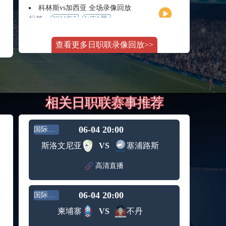
月11日
大师赛
科林斯vs加西亚 全场录像回放
女单第2
标签：
2024年5
WTA罗
轮
月13日
马大师
斯维托丽娜vs萨巴伦卡 全场录像回放
赛女单
查看更多日职联录像回放>>
标签：
2024年5
WTA罗
第3轮
月14日
马公开
纳波利塔诺vs贾里 全场录像回放
赛女单
标签：
2024年5
ATP罗马
第4轮
月14日
大师赛
郑钦文vs诺斯科娃 全场录像回放
男单第3
相关日职联赛事推荐
标签：
2024年5
WTA1000
轮
月11日
罗马大
WTT沙特大满贯女单半决赛 陈梦vs早田希娜 全场录像回放
师赛第3
标签：
2024年5
WTT沙
轮
06-04 20:00
国际友谊
月11日
特大满
蒙泰罗vs凯茨曼诺维奇 全场录像回放
斯洛文尼亚
VS
塞浦路斯
贯女单
标签：
2024年5
ATP罗马
半决赛
月13日
大师赛
高清直播
纳尔迪vs鲁内 全场录像回放
男单第3
标签：
2024年5
ATP罗马
轮
月12日
大师赛
06-04 20:00
国际友谊
萨卡里vs加里宁娜 全场录像回放
男单第2
标签：
2024年5
WTA罗
轮
柬埔寨
VS
不丹
月13日
马大师
吉隆vs卢布列夫 全场录像回放