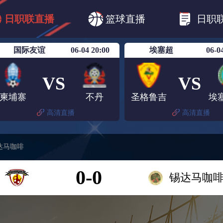
B1
日职乙
日职联
日职联FC东京
日
日职联直播
篮球直播
日职
日职联广岛三箭
日职联横滨水手
日职
国际友谊
06-04 20:00
埃塞超
06-0
VS
VS
柬埔寨
不丹
圣格鲁吉
高清直播
高清直播
达马咖啡
0-0
锡达马咖