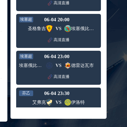
赛女单
高清直播
标签：
2024年5
ATP罗马
第3轮
月12日
大师赛
兹维列夫vs达德尔里 全场录像回放
男单第1
06-04 20:00
埃塞超
标签：
2024年5
ATP罗马
轮
月13日
大师赛
圣格鲁吉
VS
埃塞俄比亚国防军
阿纳尔迪vs贾里 全场录像回放
男单第3
标签：
2024年5
ATP罗马
轮
高清直播
月12日
大师赛
高芙vs克里斯蒂安 全场录像回放
男单第2
标签：
2024年5
WTA罗
轮
06-04 23:00
埃塞超
月12日
马大师
托尔莫vs奥斯塔彭科 全场录像回放
赛女单
埃塞俄比亚保险
VS
德雷达瓦市
标签：
2024年5
WTA罗
第3轮
月13日
马大师
斯诺克元老斯诺克世锦赛半决赛 伊戈尔-费格雷多vs德拉戈 全场录像回放
高清直播
赛女单
标签：
2024年5
斯诺克
第3轮
月12日
元老斯
穆纳尔vs诺里 全场录像回放
06-04 23:30
诺克世
芬乙
标签：
2024年5
ATP罗马
锦赛半
艾弗克
VS
伊洛特
月12日
大师赛
决赛
MSI季中冠军赛胜者组 BLG vs T1 全场录像回放
男单第2
标签：
2024年5
MSI季中
轮
高清直播
月12日
冠军赛
KPL春季赛季后赛败者组决赛 重庆狼队 vs 苏州KSG 全场录像回放
胜者组