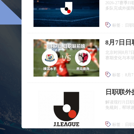
2026‑27赛
多队完成外援
标签 :
日职
广岛三箭
8月7日
北京时间8月7
赛期变化与本
标签 :
8月
日职联前
日职联外
解读现行J1日
免规则，帮球
标签 :
日职
J联赛提携