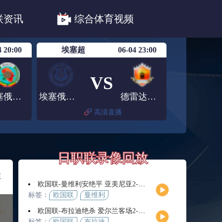
职联川崎前锋
日职联浦和红钻
联资讯
综合体育视频
联鹿岛鹿角
4 20:00
埃塞超
06-04 23:00
VS
埃塞俄比亚国防军
埃塞俄比亚保险
德雷达瓦市
高清直播
日职联录像回放
啡
欧国联-曼维利安绝平 亚美尼亚2-2法罗群岛
标签：
欧国联
曼维利
安
欧国联-布拉迪绝杀 爱尔兰客场2-1逆转芬兰
标签：
欧国联
布拉迪