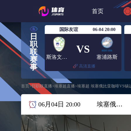
世界杯
日篮
首页
日职联大阪钢巴
国际友谊
06-04 20:00
日
职
VS
联
斯洛文尼亚
塞浦路斯
赛
事
高清直播
首页
>
日职联直播
>
埃塞超直播
>
埃塞超 埃塞俄比亚咖啡VS锡
06月04日 20:00
埃塞俄比亚咖啡