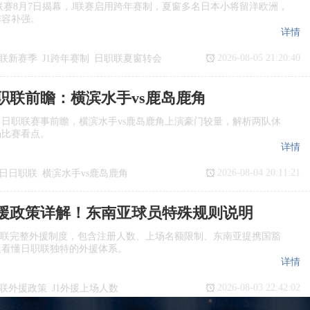
季J1联赛8月7日揭幕，J联赛启用跨年赛制，夏窗多名日本小将留洋欧洲，
阵容补强。
详情
2026-08-05 21:20:40
联新赛季
J1跨年赛制
日职联夏窗转会
日职联前瞻：横滨水手vs鹿岛鹿角
日日职联赛事前瞻，横滨水手vs鹿岛鹿角上演豪门较量，解析两队休
场比赛看点。
详情
2026-08-04 20:11:21
7日日职联
横滨水手vs鹿岛鹿角
瞻
日职联
援政策详解！东南亚球员特殊规则说明
职联完整外援制度，包含注册人数、上场名额限制、东南亚提携国豁
迷看懂日职联独特的外援体系。
详情
2026-08-03 22:42:02
联外援政策
J1外援上场人数
国球员
日职联亚外规则