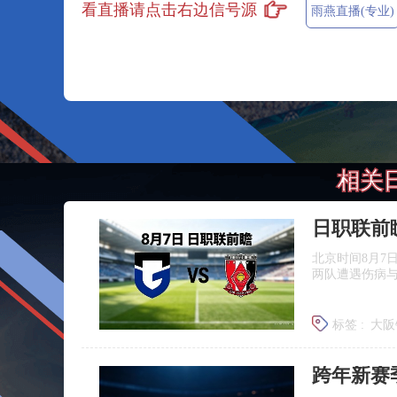
看直播请点击右边信号源
雨燕直播(专业)
相关
北京时间8月7
两队遭遇伤病
标签 :
大阪
浦和红钻
跨年新赛