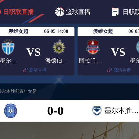
B1
日职乙
日职联
日职联FC东京
日
日职联直播
篮球直播
日职
日职联广岛三箭
日职联横滨水手
日职
澳维女超
06-05 14:00
澳维女超
06-0
VS
VS
南墨尔本女足
海德伯格女足
阿拉门女足
高清直播
高清直播
S墨尔本胜利青年女足
0-0
墨尔本胜利青年女足