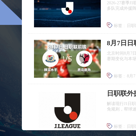
2026‑27赛
多队完成外援
标签 :
日职
广岛三箭
8月7日
北京时间8月7
赛期变化与本
标签 :
8月
日职联前
日职联外
解读现行J1日
免规则，帮球
标签 :
日职
J联赛提携