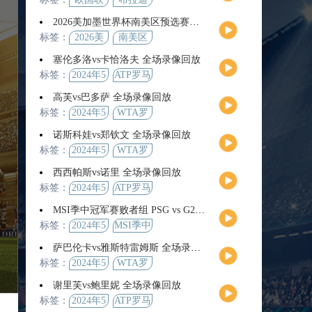
2026美加墨世界杯南美区预选赛第9轮全场集锦
标签：
2026美
南美区
加墨世
预选赛
塞伦多洛vs卡恰洛夫 全场录像回放
界杯
标签：
2024年5
ATP罗马
月13日
大师赛
高芙vs巴多萨 全场录像回放
男单第3
标签：
2024年5
WTA罗
轮
月14日
马公开
诺斯科娃vs郑钦文 全场录像回放
赛女单
标签：
2024年5
WTA罗
第4轮
月12日
马大师
西西帕斯vs诺里 全场录像回放
赛女单
标签：
2024年5
ATP罗马
第3轮
月14日
大师赛
MSI季中冠军赛败者组 PSG vs G2 全场录像回放
男单第3
标签：
2024年5
MSI季中
轮
月12日
冠军赛
萨巴伦卡vs雅斯特雷姆斯 全场录像回放
败者组
标签：
2024年5
WTA罗
月13日
马大师
谢里芙vs鲍里妮 全场录像回放
赛女单
标签：
2024年5
ATP罗马
第3轮