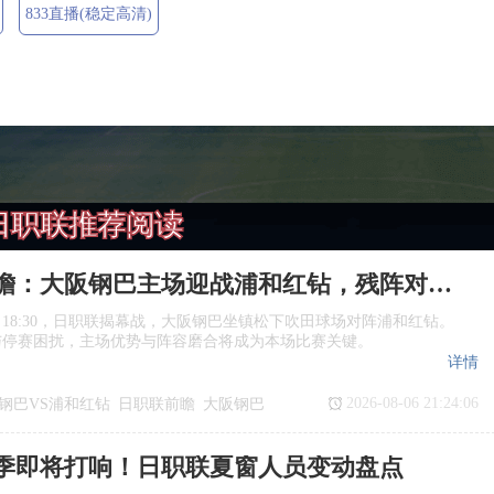
833直播(稳定高清)
日职联推荐阅读
日职联前瞻：大阪钢巴主场迎战浦和红钻，残阵对决看点十足
日18:30，日职联揭幕战，大阪钢巴坐镇松下吹田球场对阵浦和红钻。
与停赛困扰，主场优势与阵容磨合将成为本场比赛关键。
详情
2026-08-06 21:24:06
钢巴VS浦和红钻
日职联前瞻
大阪钢巴
季即将打响！日职联夏窗人员变动盘点