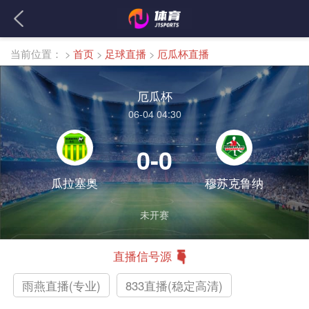
当前位置：
>
首页
>
足球直播
>
厄瓜杯直播
厄瓜杯
06-04 04:30
0-0
瓜拉塞奥
穆苏克鲁纳
未开赛
直播信号源
雨燕直播(专业)
833直播(稳定高清)