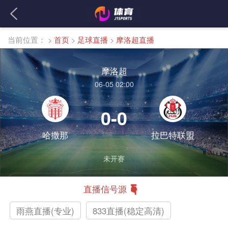
当前位置：
>
首页
>
足球直播
>
摩洛超直播
摩洛超
06-05 02:00
0-0
哈撒那
拉巴特联盟
未开赛
直播信号源
雨燕直播(专业)
833直播(稳定高清)