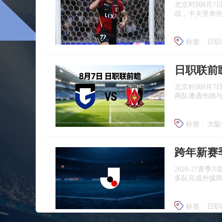
北京时间8月7
战，卡夫里奇伤
标签 :
日职
北京时间8月7
两队遭遇伤病
标签 :
大阪
浦和红钻
跨年新赛
2026‑27赛
多队完成外援
标签 :
日职
广岛三箭