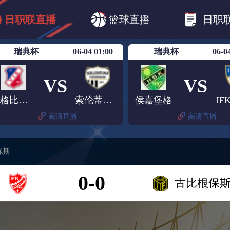
B1
日职乙
日职联
日职联FC东京
日
日职联直播
篮球直播
日职
日职联广岛三箭
日职联横滨水手
日职
瑞典杯
06-04 01:00
瑞典杯
06-0
VS
VS
维格比霍尔姆斯
索伦蒂纳联
侯嘉堡格
I
高清直播
高清直播
保斯
0-0
古比根保