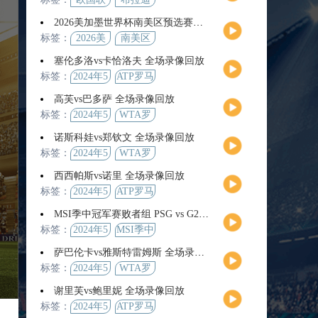
2026美加墨世界杯南美区预选赛第9轮全场集锦
标签：
2026美
南美区
加墨世
预选赛
塞伦多洛vs卡恰洛夫 全场录像回放
界杯
标签：
2024年5
ATP罗马
月13日
大师赛
高芙vs巴多萨 全场录像回放
男单第3
标签：
2024年5
WTA罗
轮
月14日
马公开
诺斯科娃vs郑钦文 全场录像回放
赛女单
标签：
2024年5
WTA罗
第4轮
月12日
马大师
西西帕斯vs诺里 全场录像回放
赛女单
标签：
2024年5
ATP罗马
第3轮
月14日
大师赛
MSI季中冠军赛败者组 PSG vs G2 全场录像回放
男单第3
标签：
2024年5
MSI季中
轮
月12日
冠军赛
萨巴伦卡vs雅斯特雷姆斯 全场录像回放
败者组
标签：
2024年5
WTA罗
月13日
马大师
谢里芙vs鲍里妮 全场录像回放
赛女单
标签：
2024年5
ATP罗马
第3轮