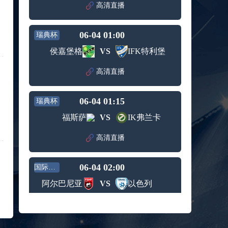
赛女单
高清直播
标签：
2024年5
ATP罗马
第3轮
月12日
大师赛
兹维列夫vs达德尔里 全场录像回放
男单第1
06-04 01:00
瑞典杯
标签：
2024年5
ATP罗马
轮
月13日
大师赛
侯嘉堡格
VS
IFK特利堡
阿纳尔迪vs贾里 全场录像回放
男单第3
标签：
2024年5
ATP罗马
轮
高清直播
月12日
大师赛
高芙vs克里斯蒂安 全场录像回放
男单第2
标签：
2024年5
WTA罗
轮
06-04 01:15
瑞典杯
月12日
马大师
托尔莫vs奥斯塔彭科 全场录像回放
赛女单
福斯萨
VS
IK弗兰卡
标签：
2024年5
WTA罗
第3轮
月13日
马大师
斯诺克元老斯诺克世锦赛半决赛 伊戈尔-费格雷多vs德拉戈 全场录像回放
高清直播
赛女单
标签：
2024年5
斯诺克
第3轮
月12日
元老斯
穆纳尔vs诺里 全场录像回放
06-04 02:00
诺克世
国际友谊
标签：
2024年5
ATP罗马
锦赛半
阿尔巴尼亚
VS
以色列
月12日
大师赛
决赛
MSI季中冠军赛胜者组 BLG vs T1 全场录像回放
男单第2
标签：
2024年5
MSI季中
轮
高清直播
月12日
冠军赛
KPL春季赛季后赛败者组决赛 重庆狼队 vs 苏州KSG 全场录像回放
胜者组