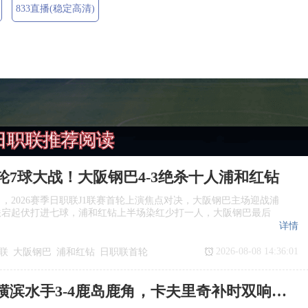
833直播(稳定高清)
日职联推荐阅读
轮7球大战！大阪钢巴4‑3绝杀十人浦和红钻
日，2026赛季日职联J1联赛首轮上演焦点对决，大阪钢巴主场迎战浦
跌宕起伏打进七球，浦和红钻上半场染红少打一人，大阪钢巴最后
详情
2026-08-08 14:36:01
联
大阪钢巴
浦和红钻
日职联首轮
日职联：横滨水手3‑4鹿岛鹿角，卡夫里奇补时双响上演逆转绝杀