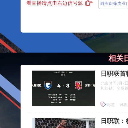
看直播请点击右边信号源
雨燕直播(专业)
相关
日职联首
北京时间8月7
和红钻。全场
标签 :
日职