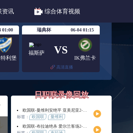
职联川崎前锋
日职联浦和红钻
联资讯
综合体育视频
联鹿岛鹿角
4 01:00
瑞典杯
06-04 01:15
VS
福斯萨
FK特利堡
IK弗兰卡
高清直播
日职联录像回放
斯
欧国联-曼维利安绝平 亚美尼亚2-2法罗群岛
标签：
欧国联
曼维利
安
欧国联-布拉迪绝杀 爱尔兰客场2-1逆转芬兰
标签：
欧国联
布拉迪