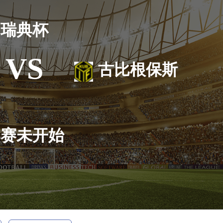
瑞典杯
VS
古比根保斯
比赛未开始