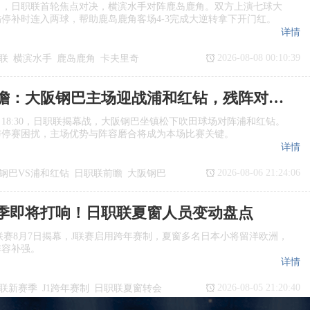
日，日职联首轮焦点对决，横滨水手对阵鹿岛鹿角。双方上演七球大
停补时连入两球，帮助鹿岛鹿角客场4‑3完成大逆转拿下开门红。
详情
2026-08-08 00:10:39
联
横滨水手
鹿岛鹿角
卡夫里奇
日职联前瞻：大阪钢巴主场迎战浦和红钻，残阵对决看点十足
日18:30，日职联揭幕战，大阪钢巴坐镇松下吹田球场对阵浦和红钻。
与停赛困扰，主场优势与阵容磨合将成为本场比赛关键。
详情
2026-08-06 21:24:06
钢巴VS浦和红钻
日职联前瞻
大阪钢巴
季即将打响！日职联夏窗人员变动盘点
季J1联赛8月7日揭幕，J联赛启用跨年赛制，夏窗多名日本小将留洋欧洲，
阵容补强。
详情
2026-08-05 21:20:40
联新赛季
J1跨年赛制
日职联夏窗转会