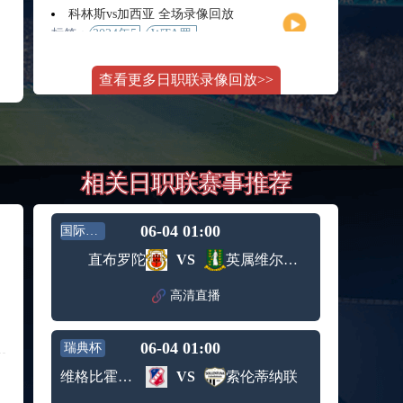
月11日
大师赛
科林斯vs加西亚 全场录像回放
女单第2
标签：
2024年5
WTA罗
轮
月13日
马大师
斯维托丽娜vs萨巴伦卡 全场录像回放
赛女单
查看更多日职联录像回放>>
标签：
2024年5
WTA罗
第3轮
月14日
马公开
纳波利塔诺vs贾里 全场录像回放
赛女单
标签：
2024年5
ATP罗马
第4轮
月14日
大师赛
郑钦文vs诺斯科娃 全场录像回放
男单第3
相关日职联赛事推荐
标签：
2024年5
WTA1000
轮
月11日
罗马大
WTT沙特大满贯女单半决赛 陈梦vs早田希娜 全场录像回放
师赛第3
标签：
2024年5
WTT沙
轮
06-04 01:00
国际友谊
月11日
特大满
蒙泰罗vs凯茨曼诺维奇 全场录像回放
直布罗陀
VS
英属维尔京群岛
贯女单
标签：
2024年5
ATP罗马
半决赛
月13日
大师赛
高清直播
纳尔迪vs鲁内 全场录像回放
男单第3
标签：
2024年5
ATP罗马
轮
月12日
大师赛
06-04 01:00
瑞典杯
萨卡里vs加里宁娜 全场录像回放
男单第2
标签：
2024年5
WTA罗
轮
维格比霍尔姆斯
VS
索伦蒂纳联
月13日
马大师
吉隆vs卢布列夫 全场录像回放