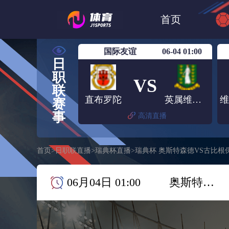
世界杯
日篮
首页
日职联大阪钢巴
国际友谊
06-04 01:00
日
职
VS
联
直布罗陀
英属维尔京群岛
赛
事
高清直播
首页
>
日职联直播
>
瑞典杯直播
>
瑞典杯 奥斯特森德VS古比根
06月04日 01:00
奥斯特森德