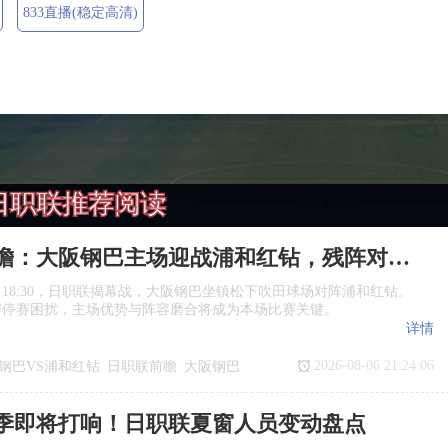
833直播(稳定高清)
日职联推荐阅读
日职联前瞻：大阪钢巴主场迎战浦和红钻，残阵对决看点十足
日18:30，日职联揭幕战，大阪钢巴坐镇松下吹田球场对阵浦和红钻。
与停赛困扰，主场优势与阵容磨合将成为本场比赛关键。
详情
2026-08-06 21:24:06
钢巴VS浦和红钻
日职联前瞻
大阪钢巴
季即将打响！日职联夏窗人员变动盘点