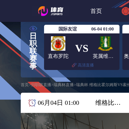
世界杯
日篮
首页
日职联大阪钢巴
国际友谊
06-04 01:00
日
职
VS
联
直布罗陀
英属维尔京群岛
赛
事
高清直播
首页
>
日职联直播
>
瑞典杯直播
>
瑞典杯 维格比霍尔姆斯VS索
06月04日 01:00
维格比霍尔姆斯