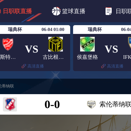
B1
日职乙
日职联
日职联FC东京
日
日职联直播
篮球直播
日职
日职联广岛三箭
日职联横滨水手
日职
瑞典杯
06-04 01:00
瑞典杯
06-0
VS
VS
奥斯特森德
古比根保斯
侯嘉堡格
I
高清直播
高清直播
伦蒂纳联
0-0
索伦蒂纳