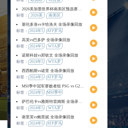
2026美加墨世界杯南美区预选赛第9轮全场集锦
标签：
2026美
南美区
加墨世
预选赛
塞伦多洛vs卡恰洛夫 全场录像回放
界杯
标签：
2024年5
ATP罗马
月13日
大师赛
高芙vs巴多萨 全场录像回放
男单第3
标签：
2024年5
WTA罗
轮
月14日
马公开
诺斯科娃vs郑钦文 全场录像回放
赛女单
标签：
2024年5
WTA罗
第4轮
月12日
马大师
西西帕斯vs诺里 全场录像回放
赛女单
标签：
2024年5
ATP罗马
第3轮
月14日
大师赛
MSI季中冠军赛败者组 PSG vs G2 全场录像回放
男单第3
标签：
2024年5
MSI季中
轮
月12日
冠军赛
萨巴伦卡vs雅斯特雷姆斯 全场录像回放
败者组
标签：
2024年5
WTA罗
月13日
马大师
谢里芙vs鲍里妮 全场录像回放
赛女单
标签：
2024年5
ATP罗马
第3轮