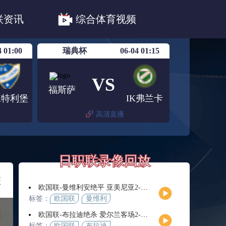
职联川崎前锋
日职联浦和红钻
联资讯
综合体育视频
联鹿岛鹿角
4 01:00
瑞典杯
06-04 01:15
VS
福斯萨
FK特利堡
IK弗兰卡
高清直播
日职联录像回放
联
欧国联-曼维利安绝平 亚美尼亚2-2法罗群岛
标签：
欧国联
曼维利
安
欧国联-布拉迪绝杀 爱尔兰客场2-1逆转芬兰
标签：
欧国联
布拉迪