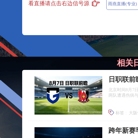
看直播请点击右边信号源
雨燕直播(专业)
相关
北京时间8月7
两队遭遇伤病
标签 :
大阪
浦和红钻
跨年新赛