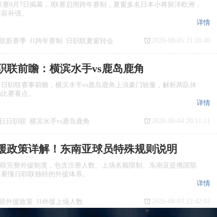
季J1联赛8月7日揭幕，J联赛启用跨年赛制，夏窗多名日本小将留洋欧洲，
阵容补强。
详情
2026-08-05 21:20:40
联新赛季
J1跨年赛制
日职联夏窗转会
日职联前瞻：横滨水手vs鹿岛鹿角
日日职联赛事前瞻，横滨水手vs鹿岛鹿角上演豪门较量，解析两队休
场比赛看点。
详情
2026-08-04 20:11:21
7日日职联
横滨水手vs鹿岛鹿角
瞻
日职联
援政策详解！东南亚球员特殊规则说明
职联完整外援制度，包含注册人数、上场名额限制、东南亚提携国豁
迷看懂日职联独特的外援体系。
详情
2026-08-03 22:42:02
联外援政策
J1外援上场人数
国球员
日职联亚外规则