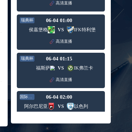
赛女单
高清直播
标签：
2024年5
ATP罗马
第3轮
月12日
大师赛
兹维列夫vs达德尔里 全场录像回放
男单第1
06-04 01:00
瑞典杯
标签：
2024年5
ATP罗马
轮
月13日
大师赛
侯嘉堡格
VS
IFK特利堡
阿纳尔迪vs贾里 全场录像回放
男单第3
标签：
2024年5
ATP罗马
轮
高清直播
月12日
大师赛
高芙vs克里斯蒂安 全场录像回放
男单第2
标签：
2024年5
WTA罗
轮
06-04 01:15
瑞典杯
月12日
马大师
托尔莫vs奥斯塔彭科 全场录像回放
赛女单
福斯萨
VS
IK弗兰卡
标签：
2024年5
WTA罗
第3轮
月13日
马大师
斯诺克元老斯诺克世锦赛半决赛 伊戈尔-费格雷多vs德拉戈 全场录像回放
高清直播
赛女单
标签：
2024年5
斯诺克
第3轮
月12日
元老斯
穆纳尔vs诺里 全场录像回放
06-04 02:00
诺克世
国际友谊
标签：
2024年5
ATP罗马
锦赛半
阿尔巴尼亚
VS
以色列
月12日
大师赛
决赛
MSI季中冠军赛胜者组 BLG vs T1 全场录像回放
男单第2
标签：
2024年5
MSI季中
轮
高清直播
月12日
冠军赛
KPL春季赛季后赛败者组决赛 重庆狼队 vs 苏州KSG 全场录像回放
胜者组