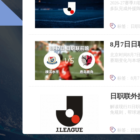
2026‑27赛
多队完成外援
标签 :
日职
广岛三箭
8月7日
北京时间8月7
赛期变化与本
标签 :
8月
日职联前
日职联外
解读现行J1日
免规则，帮球
标签 :
日职
J联赛提携