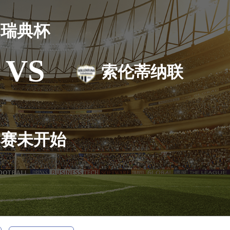
瑞典杯
VS
索伦蒂纳联
比赛未开始