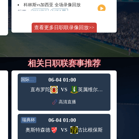
月11日
大师赛
科林斯vs加西亚 全场录像回放
女单第2
标签：
2024年5
WTA罗
轮
月13日
马大师
斯维托丽娜vs萨巴伦卡 全场录像回放
赛女单
查看更多日职联录像回放>>
标签：
2024年5
WTA罗
第3轮
月14日
马公开
纳波利塔诺vs贾里 全场录像回放
赛女单
标签：
2024年5
ATP罗马
第4轮
月14日
大师赛
郑钦文vs诺斯科娃 全场录像回放
男单第3
相关日职联赛事推荐
标签：
2024年5
WTA1000
轮
月11日
罗马大
WTT沙特大满贯女单半决赛 陈梦vs早田希娜 全场录像回放
师赛第3
标签：
2024年5
WTT沙
轮
06-04 01:00
国际友谊
月11日
特大满
蒙泰罗vs凯茨曼诺维奇 全场录像回放
直布罗陀
VS
英属维尔京群岛
贯女单
标签：
2024年5
ATP罗马
半决赛
月13日
大师赛
高清直播
纳尔迪vs鲁内 全场录像回放
男单第3
标签：
2024年5
ATP罗马
轮
月12日
大师赛
06-04 01:00
瑞典杯
萨卡里vs加里宁娜 全场录像回放
男单第2
标签：
2024年5
WTA罗
轮
奥斯特森德
VS
古比根保斯
月13日
马大师
吉隆vs卢布列夫 全场录像回放