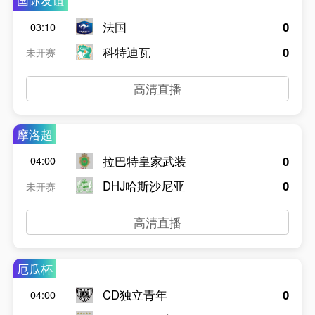
国际友谊
法国
0
03:10
科特迪瓦
0
未开赛
高清直播
摩洛超
拉巴特皇家武装
0
04:00
DHJ哈斯沙尼亚
0
未开赛
高清直播
厄瓜杯
CD独立青年
0
04:00