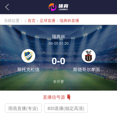
当前位置：
>
首页
>
足球直播
>
瑞典杯直播
瑞典杯
06-05 01:30
0-0
斯托克松德
斯德哥尔摩国际俱乐部
未开赛
直播信号源
雨燕直播(专业)
833直播(稳定高清)