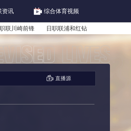
联资讯
综合体育视频
职联川崎前锋
日职联浦和红钻
联鹿岛鹿角
直播源