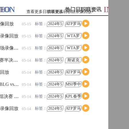
高清直播
ION
DEO
INFOR
热门日职联资讯
查看更多日职联资讯>
查看更多日职联录像回放>
录像回放
欧国联-曼维利安绝平
标签：
2024年5
ATP罗马
05-15
月12日
大师赛
男单第2
场录像回放
欧国联-布拉迪绝杀 
标签：
2024年5
WTA罗
05-15
轮
月12日
马大师
高清直播
赛女单
录像回放
2026美加墨世界杯南
标签：
2024年5
WTA罗
05-15
第3轮
月13日
马大师
赛女单
戈 全场录像回放
塞伦多洛vs卡恰
标签：
2024年5
斯诺克
05-14
第3轮
月12日
元老斯
高清直播
诺克世
像回放
高芙vs巴多萨
标签：
2024年5
ATP罗马
05-14
锦赛半
月12日
大师赛
决赛
男单第2
 全场录像回放
诺斯科娃vs郑
标签：
2024年5
MSI季中
05-14
高清直播
轮
月12日
冠军赛
胜者组
SG 全场录像回放
西西帕斯vs诺
标签：
2024年5
KPL春季
05-14
月12日
赛季后
赛败者
高清直播
场录像回放
MSI季中冠军赛败者组 P
标签：
2024年5
ATP罗马
05-14
组决赛
月12日
大师赛
男单第2
录像回放
萨巴伦卡vs雅斯特
标签：
2024年5
WTA罗
05-14
轮
月12日
马大师
高清直播