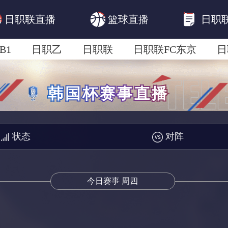
日职联直播
篮球直播
日职
B1
日职乙
日职联
日职联FC东京
日
日职联广岛三箭
日职联横滨水手
日职
状态
对阵
今日赛事 周四