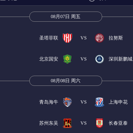
08月07日 周五
圣塔菲联
VS
拉努斯
北京国安
VS
深圳新鹏城
08月08日 周六
青岛海牛
VS
上海申花
苏州东吴
VS
长春亚泰