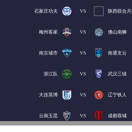
石家庄功夫
VS
陕西联合月
梅州客家
VS
佛山南狮
南京城市
VS
南通支云
浙江队
VS
武汉三镇
大连英博
VS
辽宁铁人
云南玉昆
VS
成都蓉城