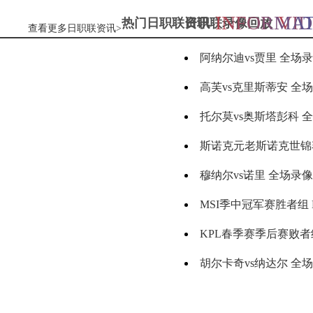
定南赣联
VS
大连鲲城
INFORMAT
VI
热门日职联资讯
日职联录像回放
查看更多日职联资讯>
阿纳尔迪vs贾里 全场
标签：
2024年5
WTA罗
05-16
08月09日 周日
月13日
马大师
赛女单
高芙vs克里斯蒂安 全
标签：
2024年5
WTA罗
05-16
第3轮
月14日
马公开
格雷米奥
VS
圣保罗
赛女单
放
托尔莫vs奥斯塔彭科 全场
标签：
2024年5
ATP罗马
05-16
第4轮
月14日
大师赛
男单第3
放
斯诺克元老斯诺克世锦赛半决赛 伊戈尔-费格雷多vs德拉
标签：
2024年5
WTA1000
05-15
轮
月11日
罗马大
瑞模贝雷
VS
米内罗竞技
师赛第3
穆纳尔vs诺里 全场录
标签：
2024年5
WTT沙
05-15
轮
月11日
特大满
贯女单
MSI季中冠军赛胜者组 BLG vs T1
标签：
2024年5
ATP罗马
05-15
科里蒂巴
VS
沙佩科恩斯
半决赛
月13日
大师赛
男单第3
KPL春季赛季后赛败者组决赛 重庆狼队 vs 苏州K
标签：
2024年5
ATP罗马
05-15
轮
月12日
大师赛
男单第2
博塔弗戈
VS
弗鲁米嫩塞
放
胡尔卡奇vs纳达尔 全
标签：
2024年5
WTA罗
05-15
轮
月13日
马大师
赛女单
斯瓦泰克vs普丁塞娃 全场
标签：
2024年5
ATP罗马
05-15
第3轮
月12日
大师赛
延边龙鼎
VS
深圳青年人