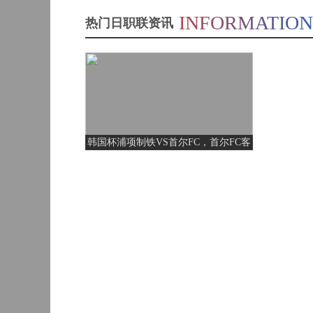
中甲
20:00
INFORMATION
热门日职联资讯
科林斯vs加西亚 全场录像回放
标签：
欧国联
曼维利
安
斯维托丽娜vs萨巴伦卡 全场录像回放
标签：
欧国联
布拉迪
巴西甲
03:00
纳波利塔诺vs贾里 全场录像回
标签：
2026美
南美区
加墨世
预选赛
界杯
韩国杯浦项制铁VS首尔FC，首尔FC客
郑钦文vs诺斯科娃 全场录像回
标签：
2024年5
ATP罗马
场不佳且处于连败之中
月13日
大师赛
巴西甲
05:30
男单第3
WTT沙特大满贯女单半决赛 陈梦vs早田希娜 全场录像回放
标签：
2024年5
WTA罗
轮
月14日
马公开
赛女单
蒙泰罗vs凯茨曼诺维奇 全场录像回放
标签：
2024年5
WTA罗
巴西甲
07:30
第4轮
月12日
马大师
赛女单
纳尔迪vs鲁内 全场录像回放
标签：
2024年5
ATP罗马
第3轮
月14日
大师赛
男单第3
巴西甲
08:00
萨卡里vs加里宁娜 全场录像回
标签：
2024年5
MSI季中
轮
月12日
冠军赛
败者组
吉隆vs卢布列夫 全场录像回放
标签：
2024年5
WTA罗
月13日
马大师
中甲
18:00