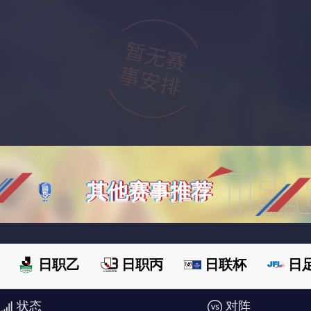
其他赛事推荐
日职乙
日职丙
日联杯
日
状态
对阵