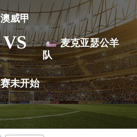
澳威甲
VS
麦克亚瑟公羊
队
比赛未开始