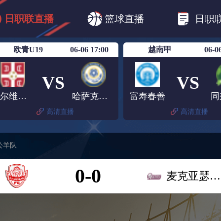
B1
日职乙
日职联
日职联FC东京
日
日职联直播
篮球直播
日职
日职联广岛三箭
日职联横滨水手
日职
欧青U19
06-06 17:00
越南甲
06-0
VS
VS
塞尔维亚U19
哈萨克斯坦U19
富寿春善
同
高清直播
高清直播
公羊队
0-0
麦克亚瑟公羊队