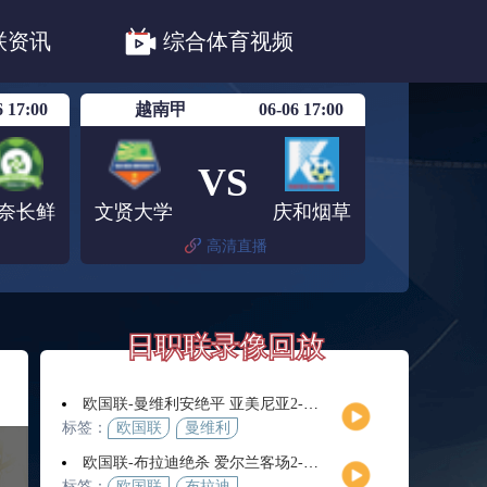
职联川崎前锋
日职联浦和红钻
联资讯
综合体育视频
联鹿岛鹿角
6 17:00
越南甲
06-06 17:00
VS
奈长鲜
文贤大学
庆和烟草
高清直播
日职联录像回放
欧国联-曼维利安绝平 亚美尼亚2-2法罗群岛
标签：
欧国联
曼维利
安
欧国联-布拉迪绝杀 爱尔兰客场2-1逆转芬兰
标签：
欧国联
布拉迪