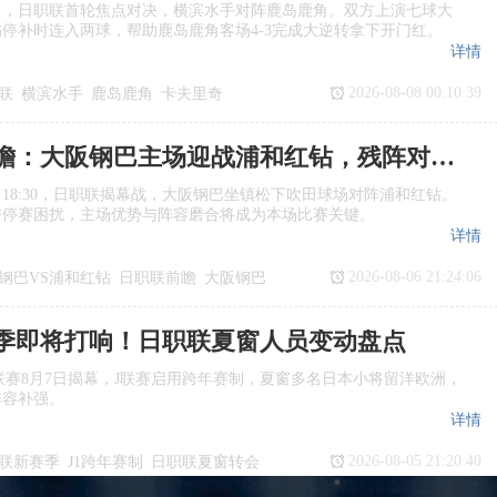
日，日职联首轮焦点对决，横滨水手对阵鹿岛鹿角。双方上演七球大
停补时连入两球，帮助鹿岛鹿角客场4‑3完成大逆转拿下开门红。
详情
2026-08-08 00:10:39
联
横滨水手
鹿岛鹿角
卡夫里奇
日职联前瞻：大阪钢巴主场迎战浦和红钻，残阵对决看点十足
日18:30，日职联揭幕战，大阪钢巴坐镇松下吹田球场对阵浦和红钻。
与停赛困扰，主场优势与阵容磨合将成为本场比赛关键。
详情
2026-08-06 21:24:06
钢巴VS浦和红钻
日职联前瞻
大阪钢巴
季即将打响！日职联夏窗人员变动盘点
季J1联赛8月7日揭幕，J联赛启用跨年赛制，夏窗多名日本小将留洋欧洲，
阵容补强。
详情
2026-08-05 21:20:40
联新赛季
J1跨年赛制
日职联夏窗转会