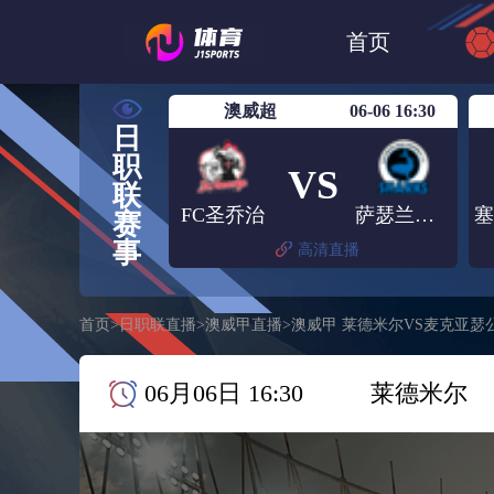
世界杯
日篮
首页
日职联大阪钢巴
澳威超
06-06 16:30
日
职
VS
联
FC圣乔治
萨瑟兰鲨鱼
赛
事
高清直播
首页
>
日职联直播
>
澳威甲直播
>
澳威甲 莱德米尔VS麦克亚瑟
06月06日 16:30
莱德米尔