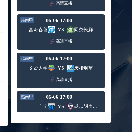
赛女单
高清直播
标签：
2024年5
ATP罗马
第3轮
月12日
大师赛
兹维列夫vs达德尔里 全场录像回放
男单第1
06-06 17:00
越南甲
标签：
2024年5
ATP罗马
轮
月13日
大师赛
富寿春善
VS
同奈长鲜
阿纳尔迪vs贾里 全场录像回放
男单第3
标签：
2024年5
ATP罗马
轮
高清直播
月12日
大师赛
高芙vs克里斯蒂安 全场录像回放
男单第2
标签：
2024年5
WTA罗
轮
06-06 17:00
越南甲
月12日
马大师
托尔莫vs奥斯塔彭科 全场录像回放
赛女单
文贤大学
VS
庆和烟草
标签：
2024年5
WTA罗
第3轮
月13日
马大师
斯诺克元老斯诺克世锦赛半决赛 伊戈尔-费格雷多vs德拉戈 全场录像回放
高清直播
赛女单
标签：
2024年5
斯诺克
第3轮
月12日
元老斯
穆纳尔vs诺里 全场录像回放
06-06 17:00
诺克世
越南甲
标签：
2024年5
ATP罗马
锦赛半
广宁
VS
胡志明市青年
月12日
大师赛
决赛
MSI季中冠军赛胜者组 BLG vs T1 全场录像回放
男单第2
标签：
2024年5
MSI季中
轮
高清直播
月12日
冠军赛
KPL春季赛季后赛败者组决赛 重庆狼队 vs 苏州KSG 全场录像回放
胜者组