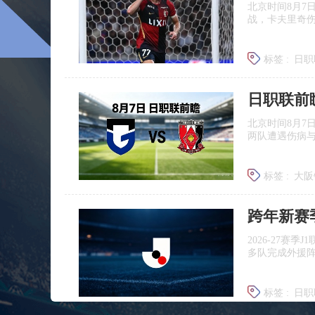
北京时间8月7
战，卡夫里奇伤
标签 :
日职
北京时间8月7
两队遭遇伤病
标签 :
大阪
浦和红钻
跨年新赛
2026‑27赛
多队完成外援
标签 :
日职
广岛三箭