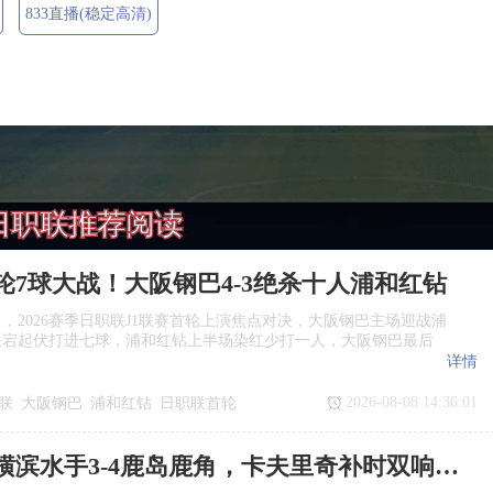
833直播(稳定高清)
日职联推荐阅读
轮7球大战！大阪钢巴4‑3绝杀十人浦和红钻
日，2026赛季日职联J1联赛首轮上演焦点对决，大阪钢巴主场迎战浦
跌宕起伏打进七球，浦和红钻上半场染红少打一人，大阪钢巴最后
详情
2026-08-08 14:36:01
联
大阪钢巴
浦和红钻
日职联首轮
日职联：横滨水手3‑4鹿岛鹿角，卡夫里奇补时双响上演逆转绝杀