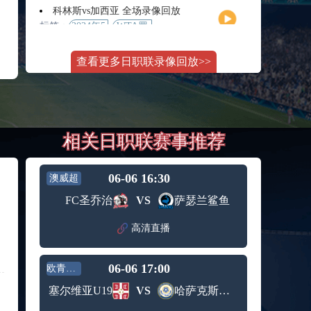
月11日
大师赛
科林斯vs加西亚 全场录像回放
女单第2
标签：
2024年5
WTA罗
轮
月13日
马大师
斯维托丽娜vs萨巴伦卡 全场录像回放
赛女单
查看更多日职联录像回放>>
标签：
2024年5
WTA罗
第3轮
月14日
马公开
纳波利塔诺vs贾里 全场录像回放
赛女单
标签：
2024年5
ATP罗马
第4轮
月14日
大师赛
郑钦文vs诺斯科娃 全场录像回放
男单第3
相关日职联赛事推荐
标签：
2024年5
WTA1000
轮
月11日
罗马大
WTT沙特大满贯女单半决赛 陈梦vs早田希娜 全场录像回放
师赛第3
标签：
2024年5
WTT沙
轮
06-06 16:30
澳威超
月11日
特大满
蒙泰罗vs凯茨曼诺维奇 全场录像回放
FC圣乔治
VS
萨瑟兰鲨鱼
贯女单
标签：
2024年5
ATP罗马
半决赛
月13日
大师赛
高清直播
纳尔迪vs鲁内 全场录像回放
男单第3
标签：
2024年5
ATP罗马
轮
月12日
大师赛
06-06 17:00
欧青U19
萨卡里vs加里宁娜 全场录像回放
男单第2
标签：
2024年5
WTA罗
轮
塞尔维亚U19
VS
哈萨克斯坦U19
月13日
马大师
吉隆vs卢布列夫 全场录像回放