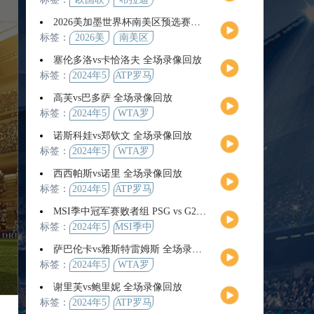
2026美加墨世界杯南美区预选赛第9轮全场集锦
标签：
2026美
南美区
加墨世
预选赛
塞伦多洛vs卡恰洛夫 全场录像回放
界杯
标签：
2024年5
ATP罗马
月13日
大师赛
高芙vs巴多萨 全场录像回放
男单第3
标签：
2024年5
WTA罗
轮
月14日
马公开
诺斯科娃vs郑钦文 全场录像回放
赛女单
标签：
2024年5
WTA罗
第4轮
月12日
马大师
西西帕斯vs诺里 全场录像回放
赛女单
标签：
2024年5
ATP罗马
第3轮
月14日
大师赛
MSI季中冠军赛败者组 PSG vs G2 全场录像回放
男单第3
标签：
2024年5
MSI季中
轮
月12日
冠军赛
萨巴伦卡vs雅斯特雷姆斯 全场录像回放
败者组
标签：
2024年5
WTA罗
月13日
马大师
谢里芙vs鲍里妮 全场录像回放
赛女单
标签：
2024年5
ATP罗马
第3轮