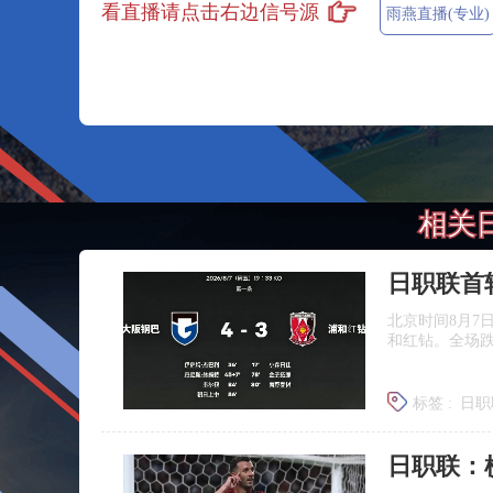
看直播请点击右边信号源
雨燕直播(专业)
相关
日职联首
北京时间8月7
和红钻。全场
标签 :
日职