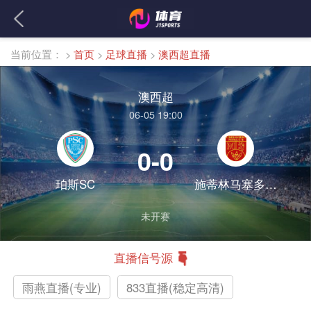
当前位置：
>
首页
>
足球直播
>
澳西超直播
澳西超
06-05 19:00
0-0
珀斯SC
施蒂林马塞多尼亚
未开赛
直播信号源
雨燕直播(专业)
833直播(稳定高清)