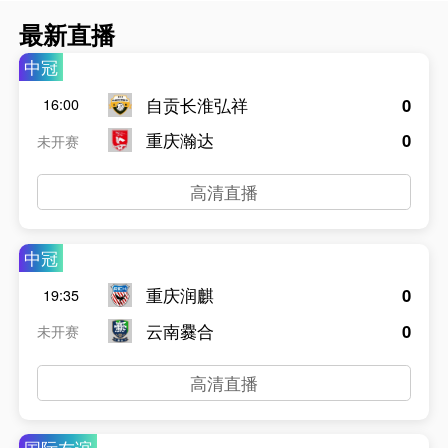
最新直播
中冠
自贡长淮弘祥
0
16:00
重庆瀚达
0
未开赛
高清直播
中冠
重庆润麒
0
19:35
云南爨合
0
未开赛
高清直播