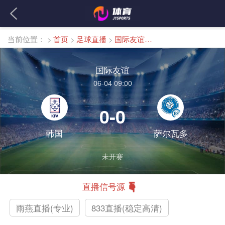
当前位置：
>
首页
>
足球直播
>
国际友谊直播
国际友谊
06-04 09:00
0-0
韩国
萨尔瓦多
未开赛
直播信号源
雨燕直播(专业)
833直播(稳定高清)