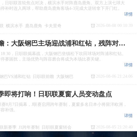
日，日职联首轮焦点对决，横滨水手对阵鹿岛鹿角。双方上演七球大
停补时连入两球，帮助鹿岛鹿角客场4‑3完成大逆转拿下开门红。
详情
2026-08-08 00:10:39
联
横滨水手
鹿岛鹿角
卡夫里奇
日职联前瞻：大阪钢巴主场迎战浦和红钻，残阵对决看点十足
日18:30，日职联揭幕战，大阪钢巴坐镇松下吹田球场对阵浦和红钻。
与停赛困扰，主场优势与阵容磨合将成为本场比赛关键。
详情
2026-08-06 21:24:06
钢巴VS浦和红钻
日职联前瞻
大阪钢巴
季即将打响！日职联夏窗人员变动盘点
季J1联赛8月7日揭幕，J联赛启用跨年赛制，夏窗多名日本小将留洋欧洲，
阵容补强。
详情
2026-08-05 21:20:40
联新赛季
J1跨年赛制
日职联夏窗转会