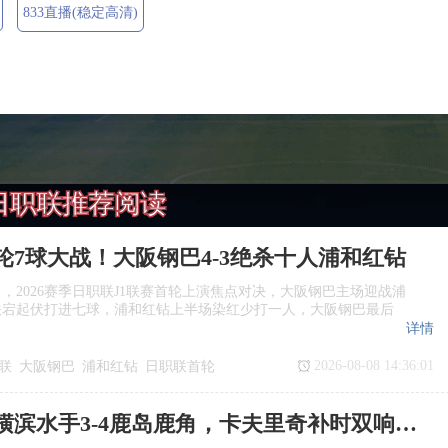
833直播(稳定高清)
日职联推荐阅读
轮7球大战！大阪钢巴4‑3绝杀十人浦和红钻
日，2026赛季日职联J1联赛首轮上演焦点对决，大阪钢巴主场迎战浦
跌宕起伏打进七球，浦和红钻上半场染红少打一人，大阪钢巴最后
详情
2026-08-08 14:36:01
联
大阪钢巴
浦和红钻
日职联首轮
日职联：横滨水手3‑4鹿岛鹿角，卡夫里奇补时双响上演逆转绝杀