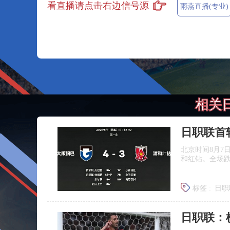
看直播请点击右边信号源
雨燕直播(专业)
相关
日职联首
北京时间8月7
和红钻。全场
标签 :
日职