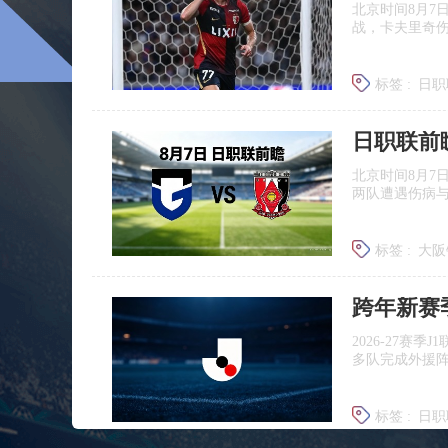
北京时间8月7
战，卡夫里奇伤
标签 :
日职
北京时间8月7
两队遭遇伤病
标签 :
大阪
浦和红钻
跨年新赛
2026‑27赛
多队完成外援
标签 :
日职
广岛三箭