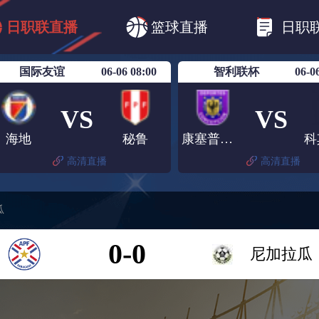
B1
日职乙
日职联
日职联FC东京
日
日职联直播
篮球直播
日职
日职联广岛三箭
日职联横滨水手
日职
国际友谊
06-06 08:00
智利联杯
06-0
VS
VS
海地
秘鲁
康塞普西翁
科
高清直播
高清直播
瓜
0-0
尼加拉瓜