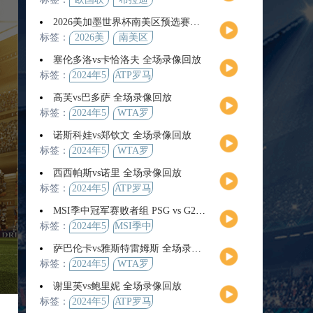
2026美加墨世界杯南美区预选赛第9轮全场集锦
标签：
2026美
南美区
加墨世
预选赛
塞伦多洛vs卡恰洛夫 全场录像回放
界杯
标签：
2024年5
ATP罗马
月13日
大师赛
高芙vs巴多萨 全场录像回放
男单第3
标签：
2024年5
WTA罗
轮
月14日
马公开
诺斯科娃vs郑钦文 全场录像回放
赛女单
标签：
2024年5
WTA罗
第4轮
月12日
马大师
西西帕斯vs诺里 全场录像回放
赛女单
标签：
2024年5
ATP罗马
第3轮
月14日
大师赛
MSI季中冠军赛败者组 PSG vs G2 全场录像回放
男单第3
标签：
2024年5
MSI季中
轮
月12日
冠军赛
萨巴伦卡vs雅斯特雷姆斯 全场录像回放
败者组
标签：
2024年5
WTA罗
月13日
马大师
谢里芙vs鲍里妮 全场录像回放
赛女单
标签：
2024年5
ATP罗马
第3轮