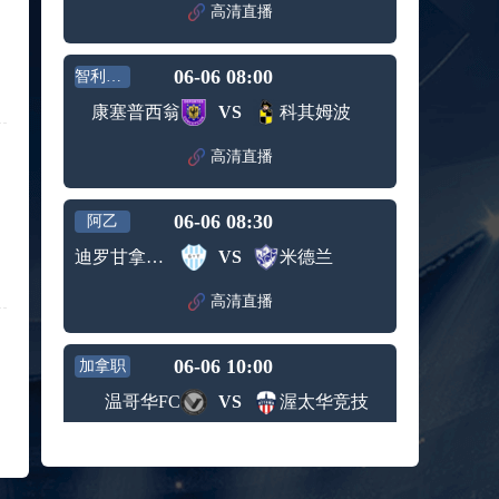
赛女单
高清直播
标签：
2024年5
ATP罗马
第3轮
月12日
大师赛
兹维列夫vs达德尔里 全场录像回放
男单第1
06-06 08:00
智利联杯
标签：
2024年5
ATP罗马
轮
月13日
大师赛
康塞普西翁
VS
科其姆波
阿纳尔迪vs贾里 全场录像回放
男单第3
标签：
2024年5
ATP罗马
轮
高清直播
月12日
大师赛
高芙vs克里斯蒂安 全场录像回放
男单第2
标签：
2024年5
WTA罗
轮
06-06 08:30
阿乙
月12日
马大师
托尔莫vs奥斯塔彭科 全场录像回放
赛女单
迪罗甘拿斯亚
VS
米德兰
标签：
2024年5
WTA罗
第3轮
月13日
马大师
斯诺克元老斯诺克世锦赛半决赛 伊戈尔-费格雷多vs德拉戈 全场录像回放
高清直播
赛女单
标签：
2024年5
斯诺克
第3轮
月12日
元老斯
穆纳尔vs诺里 全场录像回放
06-06 10:00
诺克世
加拿职
标签：
2024年5
ATP罗马
锦赛半
温哥华FC
VS
渥太华竞技
月12日
大师赛
决赛
MSI季中冠军赛胜者组 BLG vs T1 全场录像回放
男单第2
标签：
2024年5
MSI季中
轮
高清直播
月12日
冠军赛
KPL春季赛季后赛败者组决赛 重庆狼队 vs 苏州KSG 全场录像回放
胜者组