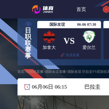
世界杯
日篮
首页
日职联大阪钢巴
国际友谊
06-06 07:30
日
职
VS
联
加拿大
爱尔兰
赛
事
高清直播
首页
>
日职联直播
>
国际友谊直播
>
国际友谊 巴拉圭VS尼加拉
06月06日 06:15
巴拉圭