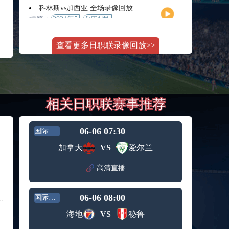
月11日
大师赛
科林斯vs加西亚 全场录像回放
女单第2
标签：
2024年5
WTA罗
轮
月13日
马大师
斯维托丽娜vs萨巴伦卡 全场录像回放
赛女单
查看更多日职联录像回放>>
标签：
2024年5
WTA罗
第3轮
月14日
马公开
纳波利塔诺vs贾里 全场录像回放
赛女单
标签：
2024年5
ATP罗马
第4轮
月14日
大师赛
郑钦文vs诺斯科娃 全场录像回放
男单第3
相关日职联赛事推荐
标签：
2024年5
WTA1000
轮
月11日
罗马大
WTT沙特大满贯女单半决赛 陈梦vs早田希娜 全场录像回放
师赛第3
标签：
2024年5
WTT沙
轮
06-06 07:30
国际友谊
月11日
特大满
蒙泰罗vs凯茨曼诺维奇 全场录像回放
加拿大
VS
爱尔兰
贯女单
标签：
2024年5
ATP罗马
半决赛
月13日
大师赛
高清直播
纳尔迪vs鲁内 全场录像回放
男单第3
标签：
2024年5
ATP罗马
轮
月12日
大师赛
06-06 08:00
国际友谊
萨卡里vs加里宁娜 全场录像回放
男单第2
标签：
2024年5
WTA罗
轮
海地
VS
秘鲁
月13日
马大师
吉隆vs卢布列夫 全场录像回放