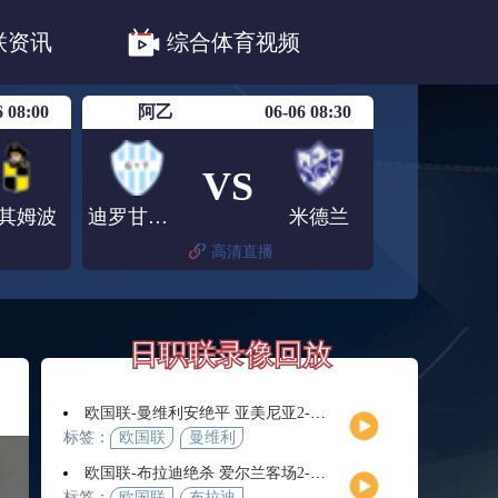
职联川崎前锋
日职联浦和红钻
联资讯
综合体育视频
联鹿岛鹿角
6 08:00
阿乙
06-06 08:30
VS
其姆波
迪罗甘拿斯亚
米德兰
高清直播
日职联录像回放
欧国联-曼维利安绝平 亚美尼亚2-2法罗群岛
标签：
欧国联
曼维利
安
欧国联-布拉迪绝杀 爱尔兰客场2-1逆转芬兰
标签：
欧国联
布拉迪