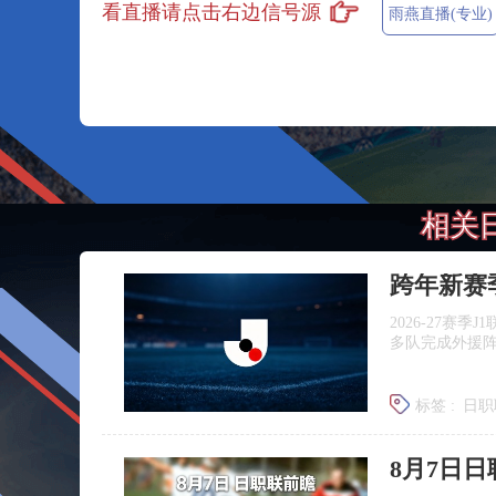
看直播请点击右边信号源
雨燕直播(专业)
相关
跨年新赛
2026‑27赛
多队完成外援
标签 :
日职
广岛三箭
8月7日