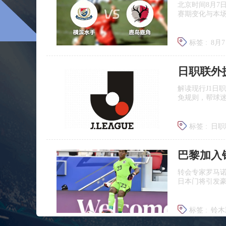
北京时间8月7
赛期变化与本
标签 :
8月
日职联前
日职联外
解读现行J1日
免规则，帮球
标签 :
日职
J联赛提携
巴黎加入
转会专家罗马
日本门将引发
标签 :
铃木
铃木彩艳