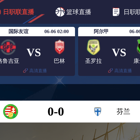
B1
日职乙
日职联
日职联FC东京
日
日职联直播
篮球直播
日职
日职联广岛三箭
日职联横滨水手
日职
国际友谊
06-06 02:00
阿尔甲
06-0
VS
VS
格鲁吉亚
巴林
圣罗拉
康
高清直播
高清直播
0-0
芬兰