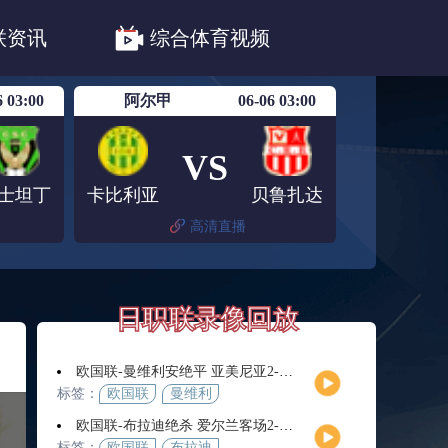
职联川崎前锋
日职联浦和红钻
联资讯
综合体育视频
联鹿岛鹿角
6 03:00
阿尔甲
06-06 03:00
VS
士坦丁
卡比利亚
贝鲁扎达
高清直播
日职联录像回放
欧国联-曼维利安绝平 亚美尼亚2-2法罗群岛
标签：
欧国联
曼维利
安
欧国联-布拉迪绝杀 爱尔兰客场2-1逆转芬兰
标签：
欧国联
布拉迪