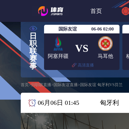
世界杯
日篮
首页
日职联大阪钢巴
国际友谊
06-06 02:00
日
职
VS
联
阿塞拜疆
马耳他
赛
事
高清直播
首页
>
日职联直播
>
国际友谊直播
>
国际友谊 匈牙利VS芬兰
06月06日 01:45
匈牙利