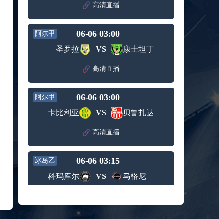
赛女单
高清直播
标签：
2024年5
ATP罗马
第3轮
月12日
大师赛
兹维列夫vs达德尔里 全场录像回放
男单第1
06-06 03:00
阿尔甲
标签：
2024年5
ATP罗马
轮
月13日
大师赛
圣罗拉
VS
康士坦丁
阿纳尔迪vs贾里 全场录像回放
男单第3
标签：
2024年5
ATP罗马
轮
高清直播
月12日
大师赛
高芙vs克里斯蒂安 全场录像回放
男单第2
标签：
2024年5
WTA罗
轮
06-06 03:00
阿尔甲
月12日
马大师
托尔莫vs奥斯塔彭科 全场录像回放
赛女单
卡比利亚
VS
贝鲁扎达
标签：
2024年5
WTA罗
第3轮
月13日
马大师
斯诺克元老斯诺克世锦赛半决赛 伊戈尔-费格雷多vs德拉戈 全场录像回放
高清直播
赛女单
标签：
2024年5
斯诺克
第3轮
月12日
元老斯
穆纳尔vs诺里 全场录像回放
06-06 03:15
诺克世
冰岛乙
标签：
2024年5
ATP罗马
锦赛半
科玛库尔
VS
马格尼
月12日
大师赛
决赛
MSI季中冠军赛胜者组 BLG vs T1 全场录像回放
男单第2
标签：
2024年5
MSI季中
轮
高清直播
月12日
冠军赛
KPL春季赛季后赛败者组决赛 重庆狼队 vs 苏州KSG 全场录像回放
胜者组