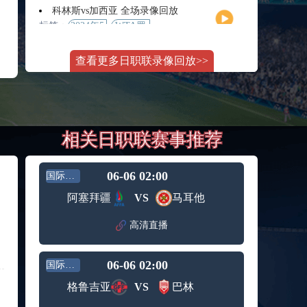
月11日
大师赛
科林斯vs加西亚 全场录像回放
女单第2
标签：
2024年5
WTA罗
轮
月13日
马大师
斯维托丽娜vs萨巴伦卡 全场录像回放
赛女单
查看更多日职联录像回放>>
标签：
2024年5
WTA罗
第3轮
月14日
马公开
纳波利塔诺vs贾里 全场录像回放
赛女单
标签：
2024年5
ATP罗马
第4轮
月14日
大师赛
郑钦文vs诺斯科娃 全场录像回放
男单第3
相关日职联赛事推荐
标签：
2024年5
WTA1000
轮
月11日
罗马大
WTT沙特大满贯女单半决赛 陈梦vs早田希娜 全场录像回放
师赛第3
标签：
2024年5
WTT沙
轮
06-06 02:00
国际友谊
月11日
特大满
蒙泰罗vs凯茨曼诺维奇 全场录像回放
阿塞拜疆
VS
马耳他
贯女单
标签：
2024年5
ATP罗马
半决赛
月13日
大师赛
高清直播
纳尔迪vs鲁内 全场录像回放
男单第3
标签：
2024年5
ATP罗马
轮
月12日
大师赛
06-06 02:00
国际友谊
萨卡里vs加里宁娜 全场录像回放
男单第2
标签：
2024年5
WTA罗
轮
格鲁吉亚
VS
巴林
月13日
马大师
吉隆vs卢布列夫 全场录像回放