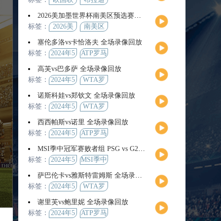
2026美加墨世界杯南美区预选赛第9轮全场集锦
标签：
2026美
南美区
加墨世
预选赛
塞伦多洛vs卡恰洛夫 全场录像回放
界杯
标签：
2024年5
ATP罗马
月13日
大师赛
高芙vs巴多萨 全场录像回放
男单第3
标签：
2024年5
WTA罗
轮
月14日
马公开
诺斯科娃vs郑钦文 全场录像回放
赛女单
标签：
2024年5
WTA罗
第4轮
月12日
马大师
西西帕斯vs诺里 全场录像回放
赛女单
标签：
2024年5
ATP罗马
第3轮
月14日
大师赛
MSI季中冠军赛败者组 PSG vs G2 全场录像回放
男单第3
标签：
2024年5
MSI季中
轮
月12日
冠军赛
萨巴伦卡vs雅斯特雷姆斯 全场录像回放
败者组
标签：
2024年5
WTA罗
月13日
马大师
谢里芙vs鲍里妮 全场录像回放
赛女单
标签：
2024年5
ATP罗马
第3轮