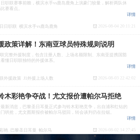
日日职联赛事前瞻，横滨水手vs鹿岛鹿角上演豪门较量，解析两队休
场比赛看点。
详情
2026-08-04 20:11:21
7日日职联
横滨水手vs鹿岛鹿角
瞻
日职联
援政策详解！东南亚球员特殊规则说明
职联完整外援制度，包含注册人数、上场名额限制、东南亚提携国豁
迷看懂日职联独特的外援体系。
详情
2026-08-03 22:42:02
联外援政策
J1外援上场人数
国球员
日职联亚外规则
铃木彩艳争夺战！尤文报价遭帕尔马拒绝
诺最新消息，巴黎圣日耳曼正式参与铃木彩艳竞争，出自浦和红钻的
豪门哄抢，尤文图斯报价被帕尔马驳回，转会谈判仍在拉锯。
详情
2026-08-02 14:27:45
彩艳
巴黎圣日耳曼
帕尔马
转会