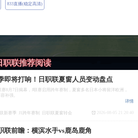
833直播(稳定高清)
日职联推荐阅读
季即将打响！日职联夏窗人员变动盘点
季J1联赛8月7日揭幕，J联赛启用跨年赛制，夏窗多名日本小将留洋欧洲，
阵容补强。
详情
2026-08-05 21:20:40
联新赛季
J1跨年赛制
日职联夏窗转会
日职联前瞻：横滨水手vs鹿岛鹿角