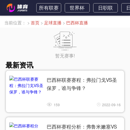
所有联赛
世界杯
日职联
当前位置：
>
首页
>
足球直播
>
巴西杯直播
暂无赛事!
最新资讯
巴西杯联赛赛程：弗拉门戈VS圣
保罗，谁与争锋？
159
2022-09-16
巴西杯赛程分析：弗鲁米嫩塞VS