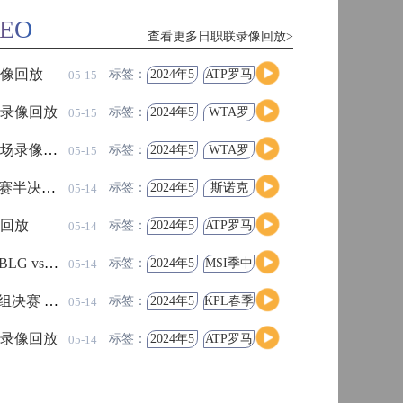
高清直播
MATION
DEO
查看更多日职联资讯>
查看更多日职联录像回放>
录像回放
欧国联-曼维利安绝平
标签：
2024年5
ATP罗马
05-15
月12日
大师赛
男单第2
场录像回放
欧国联-布拉迪绝杀 
标签：
2024年5
WTA罗
05-15
轮
月12日
马大师
高清直播
赛女单
录像回放
2026美加墨世界杯南
标签：
2024年5
WTA罗
05-15
第3轮
月13日
马大师
赛女单
员
8月7日日职联前瞻：横滨水手vs鹿岛鹿
戈 全场录像回放
塞伦多洛vs卡恰
标签：
2024年5
斯诺克
05-14
第3轮
角
月12日
元老斯
高清直播
诺克世
像回放
高芙vs巴多萨
！东南亚球员特殊规则说明
日职联亚外规则
标签：
2024年5
ATP罗马
05-14
锦赛半
月12日
大师赛
决赛
男单第2
夺战！尤文报价遭帕尔马拒绝
铃木彩艳转会
日本门将旅欧
浦和红钻
 全场录像回放
诺斯科娃vs郑
标签：
2024年5
MSI季中
05-14
高清直播
轮
月12日
冠军赛
胜者组
热潮 多支豪门调整阵容备战下半程
鹿岛鹿角
日职联转会
SG 全场录像回放
西西帕斯vs诺
标签：
2024年5
KPL春季
05-14
月12日
赛季后
赛时间一览！赛程周期与参赛队伍整理
意甲参赛球队
意甲北京时间
赛败者
高清直播
场录像回放
MSI季中冠军赛败者组 P
标签：
2024年5
ATP罗马
05-14
组决赛
月12日
大师赛
德！莱比锡天才引发欧冠豪门竞价
欧冠转会
皇马夏窗
男单第2
录像回放
萨巴伦卡vs雅斯特
标签：
2024年5
WTA罗
05-14
轮
月12日
马大师
高清直播