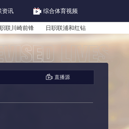
联资讯
综合体育视频
职联川崎前锋
日职联浦和红钻
联鹿岛鹿角
直播源