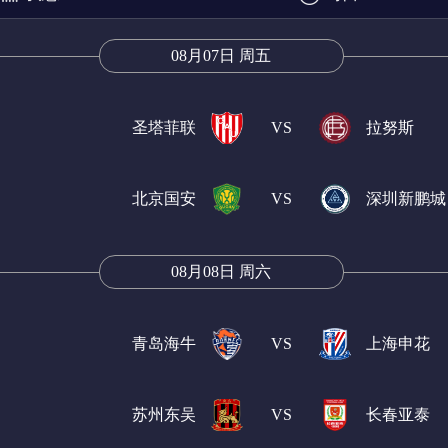
08月07日 周五
圣塔菲联
VS
拉努斯
北京国安
VS
深圳新鹏城
08月08日 周六
青岛海牛
VS
上海申花
苏州东吴
VS
长春亚泰