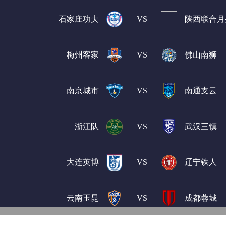
石家庄功夫
VS
陕西联合月
梅州客家
VS
佛山南狮
南京城市
VS
南通支云
浙江队
VS
武汉三镇
大连英博
VS
辽宁铁人
云南玉昆
VS
成都蓉城