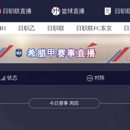
日职联直播
篮球直播
日职
B1
日职乙
日职联
日职联FC东京
日
日职联广岛三箭
日职联横滨水手
日职
状态
对阵
今日赛事 周四