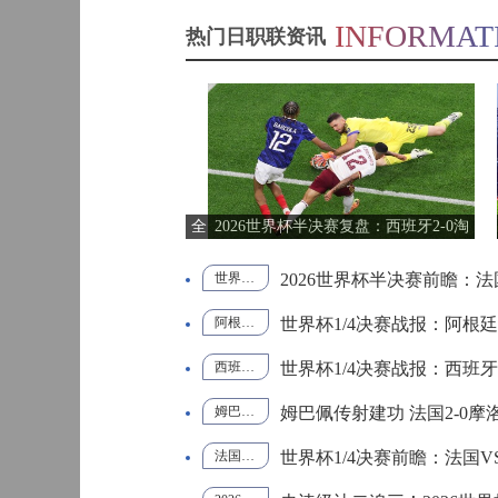
中甲
20:00
INFORMAT
热门日职联资讯
查看更多日职联资讯>
科林斯vs加西亚 全场录像回放
标签：
欧国联
曼维利
安
斯维托丽娜vs萨巴伦卡 全场录像回放
标签：
欧国联
布拉迪
巴西甲
03:00
纳波利塔诺vs贾里 全场录像回
标签：
2026美
南美区
加墨世
预选赛
界杯
茵敲定中场新援！补强中场，全
2026世界杯半决赛复盘：西班牙2-0淘
郑钦文vs诺斯科娃 全场录像回
标签：
2024年5
ATP罗马
力冲刺下半程联赛
汰法国 率先闯入决赛
月13日
大师赛
巴西甲
05:30
男单第3
WTT沙特大满贯女单半决赛 陈梦vs早田希娜 全场录像回放
防线冲击日职联冠军
2026世界杯半决赛前瞻：
标签：
2024年5
WTA罗
世界杯1/4决赛战报：法国2‑0摩洛哥 姆巴佩传射率队晋级
轮
月14日
马公开
赛女单
前锋特点与前景解析
世界杯1/4决赛战报：阿根
阿根廷3-1瑞士
阿根廷vs瑞士战报
2026世界杯八强赛
梅西世界杯助攻王
蒙泰罗vs凯茨曼诺维奇 全场录像回放
标签：
2024年5
WTA罗
巴西甲
07:30
第4轮
月12日
马大师
赛女单
日迎战浦和红钻开启新赛季
世界杯1/4决赛战报：西班牙
西班牙2-1比利时
世界杯1/4决赛战报
梅里诺绝杀
西班牙晋级四强
纳尔迪vs鲁内 全场录像回放
标签：
2024年5
ATP罗马
第3轮
月14日
大师赛
廷，夺得2026世界杯冠军
姆巴佩传射建功 法国2‑0摩
梅西世界杯收官
男单第3
姆巴佩传射建功
法国2‑0摩洛哥
世界杯四强
2026美加墨世界杯
巴西甲
08:00
萨卡里vs加里宁娜 全场录像回
标签：
2024年5
MSI季中
轮
月12日
冠军赛
国，姆巴佩刷新世界杯新历史
世界杯1/4决赛前瞻：法国
法国vs摩洛哥
世界杯1/4决赛
法国摩洛哥前瞻
2026世界杯
败者组
吉隆vs卢布列夫 全场录像回放
标签：
2024年5
WTA罗
月13日
马大师
中甲
18:00