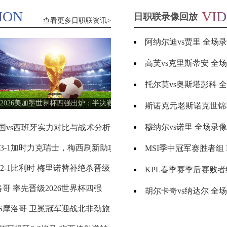
定南赣联
VS
大连鲲城
ION
INFOR
VI
热门日职联资讯
日职联录像回放
查看更多日职联资讯>
阿纳尔迪vs贾里 全场
标签：
2024年5
WTA罗
05-16
08月09日 周日
月13日
马大师
赛女单
高芙vs克里斯蒂安 全
标签：
2024年5
WTA罗
05-16
第3轮
月14日
马公开
格雷米奥
VS
圣保罗
赛女单
放
托尔莫vs奥斯塔彭科 全场
标签：
2024年5
ATP罗马
05-16
第4轮
月14日
大师赛
男单第3
2026美加墨世界杯四强出炉：半决赛对
跨年新赛季即将打响！日职联夏窗人
放
斯诺克元老斯诺克世锦赛半决赛 伊戈尔-费格雷多vs德拉
标签：
2024年5
WTA1000
05-15
轮
阵与历史意义全解析
变动盘点
月11日
罗马大
瑞模贝雷
VS
米内罗竞技
师赛第3
穆纳尔vs诺里 全场录
法国vs西班牙实力对比与战术分析
日职联外援政策详解
标签：
2024年5
WTT沙
日职联外援政策
J1外援上场人数
J联赛提携国球员
05-15
轮
月11日
特大满
贯女单
廷3-1加时力克瑞士，梅西刷新助攻
巴黎加入铃木彩艳争
阿根廷晋级四强
铃木彩艳
巴黎圣日耳曼
帕尔马
MSI季中冠军赛胜者组 BLG vs T1
标签：
2024年5
ATP罗马
05-15
科里蒂巴
VS
沙佩科恩斯
半决赛
月13日
大师赛
男单第3
2-1比利时 梅里诺替补绝杀晋级
日职联夏窗开启引援
2026世界杯
日职联
J联赛夏窗
横滨水手
KPL春季赛季后赛败者组决赛 重庆狼队 vs 苏州K
标签：
2024年5
ATP罗马
05-15
轮
月12日
大师赛
洛哥 率先晋级2026世界杯四强
2026/27意甲开
男单第2
2026/27意甲开赛时间
意甲新赛季赛程
意甲一共多少轮
博塔弗戈
VS
弗鲁米嫩塞
放
胡尔卡奇vs纳达尔 全
标签：
2024年5
WTA罗
05-15
轮
月13日
马大师
VS摩洛哥 卫冕冠军迎战北非劲旅
皇马持续追逐迪奥曼
迪奥曼德
皇马引援
莱比锡红牛
赛女单
斯瓦泰克vs普丁塞娃 全场
标签：
2024年5
ATP罗马
05-15
第3轮
月12日
大师赛
延边龙鼎
VS
深圳青年人