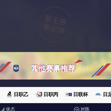
其他赛事推荐
日职乙
日职丙
日联杯
日
状态
对阵