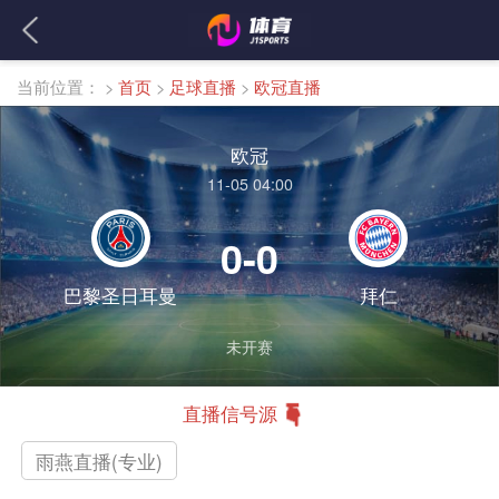
当前位置：
>
首页
>
足球直播
>
欧冠直播
欧冠
11-05 04:00
0-0
巴黎圣日耳曼
拜仁
未开赛
直播信号源
雨燕直播(专业)