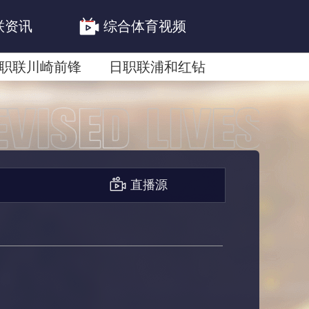
联资讯
综合体育视频
职联川崎前锋
日职联浦和红钻
联鹿岛鹿角
直播源