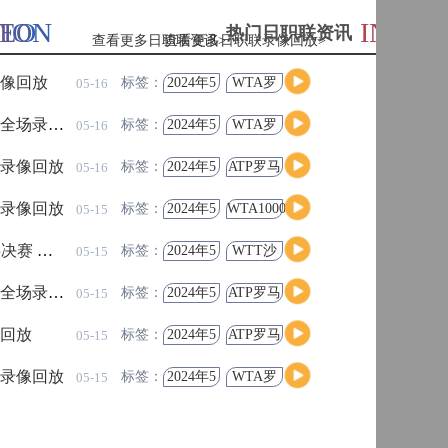
ION
DEO
INFOR
热门日职联资讯
查看更多日职联资讯>
查看更多日职联录像回放>
录像回放
欧国联-曼维利安绝平
标签：
2024年5
ATP罗马
05-15
高清直播
月12日
大师赛
男单第2
场录像回放
欧国联-布拉迪绝杀 
标签：
2024年5
WTA罗
05-15
轮
月12日
马大师
高清直播
赛女单
录像回放
2026美加墨世界杯南
标签：
2024年5
WTA罗
05-15
第3轮
月13日
马大师
赛女单
戈 全场录像回放
塞伦多洛vs卡恰
标签：
2024年5
斯诺克
05-14
第3轮
月12日
元老斯
高清直播
诺克世
像回放
高芙vs巴多萨
标签：
2024年5
ATP罗马
05-14
锦赛半
月12日
大师赛
决赛
男单第2
 全场录像回放
诺斯科娃vs郑
标签：
2024年5
MSI季中
05-14
高清直播
轮
月12日
冠军赛
胜者组
SG 全场录像回放
西西帕斯vs诺
标签：
2024年5
KPL春季
05-14
月12日
赛季后
赛败者
高清直播
场录像回放
MSI季中冠军赛败者组 P
标签：
2024年5
ATP罗马
05-14
组决赛
月12日
大师赛
男单第2
录像回放
萨巴伦卡vs雅斯特
标签：
2024年5
WTA罗
05-14
轮
月12日
马大师
高清直播