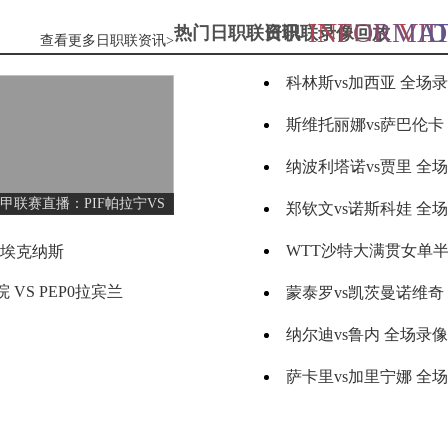
08月09日 周日
INFORMAT
VI
热门日职联资讯
日职联录像回放
查看更多日职联资讯>
阿纳尔迪vs贾里 全场
标签：
2024年5
WTA罗
05-16
格雷米奥
VS
圣保罗
月13日
马大师
赛女单
高芙vs克里斯蒂安 全
标签：
2024年5
WTA罗
05-16
第3轮
月14日
马公开
瑞模贝雷
VS
米内罗竞技
赛女单
放
托尔莫vs奥斯塔彭科 全场
标签：
2024年5
ATP罗马
05-16
第4轮
月14日
大师赛
男单第3
芬甲联赛直播：PIF帕拉宁VS
放
斯诺克元老斯诺克世锦赛半决赛 伊戈尔-费格雷多vs德拉
标签：
2024年5
WTA1000
05-15
轮
MP米克力
月11日
罗马大
科里蒂巴
VS
沙佩科恩斯
师赛第3
穆纳尔vs诺里 全场录
IF埃克纳斯
标签：
2024年5
WTT沙
05-15
轮
月11日
特大满
贯女单
 VS PEP0拉宾兰
MSI季中冠军赛胜者组 BLG vs T1
标签：
2024年5
ATP罗马
05-15
博塔弗戈
VS
弗鲁米嫩塞
半决赛
月13日
大师赛
男单第3
KPL春季赛季后赛败者组决赛 重庆狼队 vs 苏州K
标签：
2024年5
ATP罗马
05-15
轮
月12日
大师赛
男单第2
延边龙鼎
VS
深圳青年人
放
胡尔卡奇vs纳达尔 全
标签：
2024年5
WTA罗
05-15
轮
月13日
马大师
赛女单
斯瓦泰克vs普丁塞娃 全场
标签：
2024年5
ATP罗马
05-15
第3轮
月12日
大师赛
河南队
VS
青岛西海岸