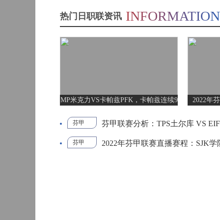
INFORMATION
热门日职联资讯
科林斯vs加西亚 全场录像回放
标签：
欧国联
曼维利
巴西甲
03:00
安
斯维托丽娜vs萨巴伦卡 全场录像回放
标签：
欧国联
布拉迪
巴西甲
05:30
纳波利塔诺vs贾里 全场录像回
标签：
2026美
南美区
加墨世
预选赛
界杯
MP米克力VS卡帕兹PFK，卡帕兹连续9
2022年
郑钦文vs诺斯科娃 全场录像回
标签：
2024年5
ATP罗马
场不胜能否取胜止颓？
月13日
大师赛
巴西甲
07:30
男单第3
WTT沙特大满贯女单半决赛 陈梦vs早田希娜 全场录像回放
芬甲联赛分析：TPS土尔库 VS E
标签：
2024年5
WTA罗
芬甲
TPS土尔库 VS EIF埃克纳斯
TPS土尔库
EIF埃克纳斯
轮
月14日
马公开
赛女单
2022年芬甲联赛直播赛程：SJK学院
芬甲
SJK学院 VS PEP0拉宾兰塔
SJK学院
蒙泰罗vs凯茨曼诺维奇 全场录像回放
标签：
2024年5
WTA罗
巴西甲
08:00
第4轮
月12日
马大师
赛女单
纳尔迪vs鲁内 全场录像回放
标签：
2024年5
ATP罗马
第3轮
月14日
大师赛
男单第3
中甲
18:00
萨卡里vs加里宁娜 全场录像回
标签：
2024年5
MSI季中
轮
月12日
冠军赛
败者组
吉隆vs卢布列夫 全场录像回放
标签：
2024年5
WTA罗
月13日
马大师
中超
19:00