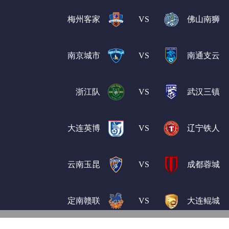
梅州客家
VS
佛山南狮
南京城市
VS
南通支云
浙江队
VS
武汉三镇
大连英博
VS
辽宁铁人
云南玉昆
VS
成都蓉城
定南赣联
VS
大连鲲城