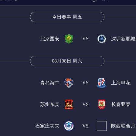
今日赛事 周五
北京国安
VS
深圳新鹏城
08月08日 周六
青岛海牛
VS
上海申花
苏州东吴
VS
长春亚泰
石家庄功夫
VS
陕西联合月