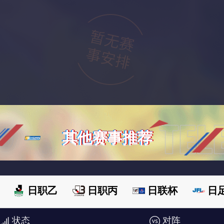
其他赛事推荐
日职乙
日职丙
日联杯
日
状态
对阵