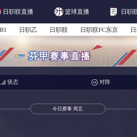
日职联直播
篮球直播
日职
B1
日职乙
日职联
日职联FC东京
日
日职联广岛三箭
日职联横滨水手
日职
状态
对阵
今日赛事 周五